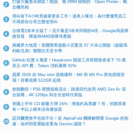
打破大廠墨水綁架！開源、無 DRM 限制的「Open Printer」概
2
念機亮相
用AI省下4小時竟被塞更多工作！過來人曝光：為什麼優秀員工
3
不再跟你分享怎麼使用AI
台積電2奈米太猛了！流片量是3奈米同期的4倍，Google與蘋果
4
搶首發、輝達與AMD排隊等產能
典藏界大地震！美國懷舊遊戲小店驚見 97 片未公開版《超級瑪
5
利歐兄弟》變體任天堂卡帶
GitHub 狂攬 4 萬星！Headroom 開源工具幫開發者省下 70 萬
6
美元 API 費，Token 消耗暴降 92%
蘋果 2026 款 Mac mini 規格爆料：M6 與 M5 Pro 異色搭檔登
7
場！容量或將 512GB 起跳
效能翻倍！PS6 硬體規格流出：跳過四代改用 AMD Zen 6c 混
8
合架構，4K 120fps 與全光追時代來臨
美國上半年 CD 銷量大增 16%：增速約為黑膠 7 倍，但購買者
9
有一半以上根本沒有播放器
諾貝爾獎推手也留不住！從 AlphaFold 團隊解體看 Google 的焦
10
慮：為何明星實驗室要為 Gemini 讓路？