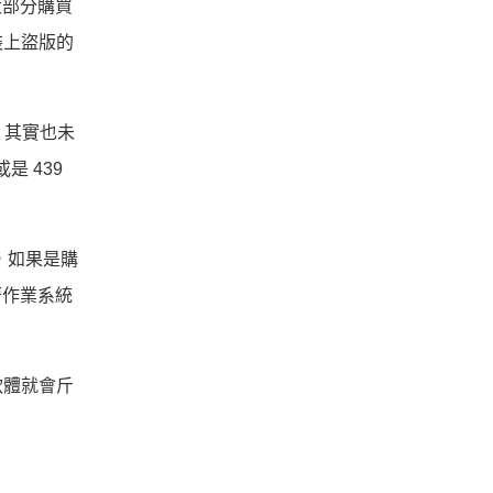
大部分購買
裝上盜版的
式，其實也未
是 439
），如果是購
著作業系統
軟體就會斤