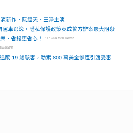
》導演新作，阮經天、王淨主演
o自駕車逃逸，隱私保護政策竟成警方辦案最大阻礙
玩樂，省錢更省心！
PR・Club Med Taiwan
癌症基金會
識別碼追蹤 19 歲駭客，勒索 800 萬美金慘遭引渡受審