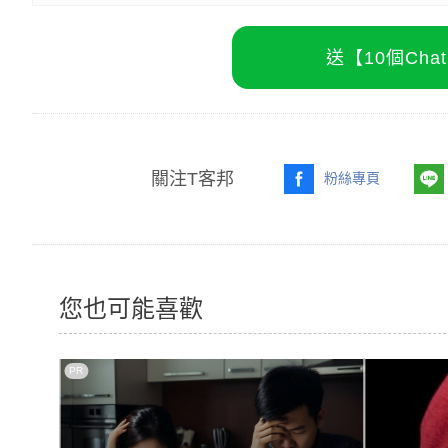
送【10個Ch
關注T客邦
粉絲專頁
您也可能喜歡
PR