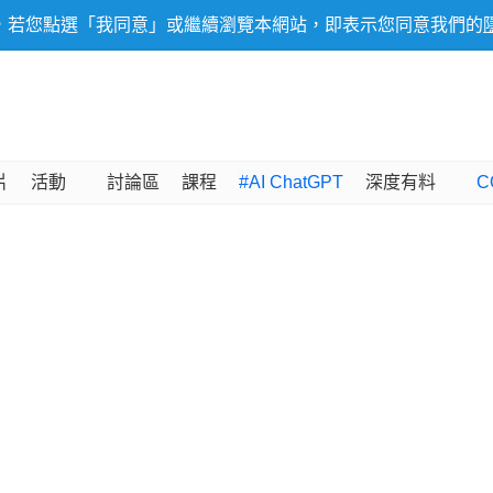
，若您點選「我同意」或繼續瀏覽本網站，即表示您同意我們的
片
活動
討論區
課程
#AI ChatGPT
深度有料
C