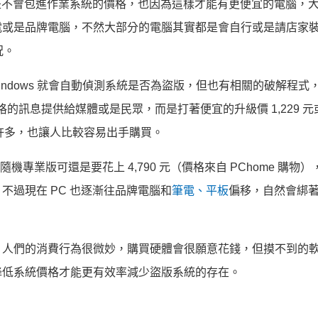
者是不會包進作業系統的價格，也因為這樣才能有更便宜的電腦，
電或是品牌電腦，不然大部分的電腦其實都是會自行或是請店家
況。
上線之後，Windows 就會自動偵測系統是否為盜版，但也有相關的破解程
價格的訊息提供給媒體或是民眾，而是打著便宜的升級價 1,229 元或
許多，也讓人比較容易出手購買。
元隨機專業版可還是要花上 4,790 元（價格來自 PChome 購物
過現在 PC 也逐漸往品牌電腦和
筆電、平板
偏移，自然會綁
，人們的消費行為很微妙，購買硬體會很願意花錢，但摸不到的
降低系統價格才能更有效率減少盜版系統的存在。