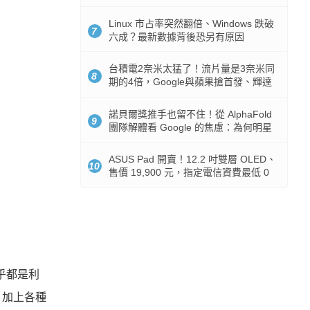
512GB 起跳
Linux 市占率突然翻倍、Windows 跌破
7
六成？最新數據背後恐另有原因
台積電2奈米太猛了！流片量是3奈米同
8
期的4倍，Google與蘋果搶首發、輝達
與AMD排隊等產能
諾貝爾獎推手也留不住！從 AlphaFold
9
團隊解體看 Google 的焦慮：為何明星
實驗室要為 Gemini 讓路？
ASUS Pad 開賣！12.2 吋雙層 OLED、
10
售價 19,900 元，指定電信資費最低 0
元入手
乎都是利
，加上各種