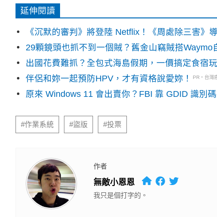
延伸閱讀
《沉默的審判》將登陸 Netflix！《周處除三害
29顆鏡頭也抓不到一個賊？舊金山竊賊搭Waym
出國花費難抓？全包式海島假期，一價搞定食宿
伴侶和妳一起預防HPV，才有資格說愛妳！
PR・台灣
原來 Windows 11 會出賣你？FBI 靠 GDID 
#作業系統
#盜版
#投票
作者
無敵小恩恩
我只是個打字的。