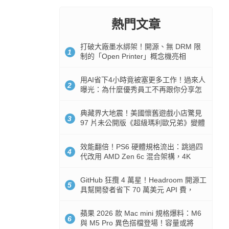
熱門文章
打破大廠墨水綁架！開源、無 DRM 限
1
制的「Open Printer」概念機亮相
用AI省下4小時竟被塞更多工作！過來人
2
曝光：為什麼優秀員工不再跟你分享怎
麼使用AI
典藏界大地震！美國懷舊遊戲小店驚見
3
97 片未公開版《超級瑪利歐兄弟》變體
任天堂卡帶
效能翻倍！PS6 硬體規格流出：跳過四
4
代改用 AMD Zen 6c 混合架構，4K
120fps 與全光追時代來臨
GitHub 狂攬 4 萬星！Headroom 開源工
5
具幫開發者省下 70 萬美元 API 費，
Token 消耗暴降 92%
蘋果 2026 款 Mac mini 規格爆料：M6
6
與 M5 Pro 異色搭檔登場！容量或將