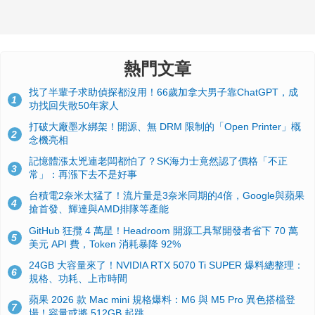
熱門文章
找了半輩子求助偵探都沒用！66歲加拿大男子靠ChatGPT，成
1
功找回失散50年家人
打破大廠墨水綁架！開源、無 DRM 限制的「Open Printer」概
2
念機亮相
記憶體漲太兇連老闆都怕了？SK海力士竟然認了價格「不正
3
常」：再漲下去不是好事
台積電2奈米太猛了！流片量是3奈米同期的4倍，Google與蘋果
4
搶首發、輝達與AMD排隊等產能
GitHub 狂攬 4 萬星！Headroom 開源工具幫開發者省下 70 萬
5
美元 API 費，Token 消耗暴降 92%
24GB 大容量來了！NVIDIA RTX 5070 Ti SUPER 爆料總整理：
6
規格、功耗、上市時間
蘋果 2026 款 Mac mini 規格爆料：M6 與 M5 Pro 異色搭檔登
7
場！容量或將 512GB 起跳