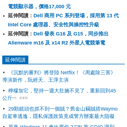
電競顯示器，價格17,000 元
延伸閱讀：
Dell 商用 PC 系列登場，採用第 13 代
Intel Core 處理器、安全性與操控性升級
延伸閱讀：
Dell 發表 G16 及 G15，同步推出
Alienware m16 及 x14 R2 外星人電競筆電
延伸閱讀
《沉默的審判》將登陸 Netflix！《周處除三害》
導演新作，阮經天、王淨主演
檸檬加它，堅持一週大肚腩不見了，重新回到45
公斤
PR・新素簡
29顆鏡頭也抓不到一個賊？舊金山竊賊搭Waymo
自駕車逃逸，隱私保護政策竟成警方辦案最大阻礙
原來 Windows 11 會出賣你？FBI 靠 GDID 識別