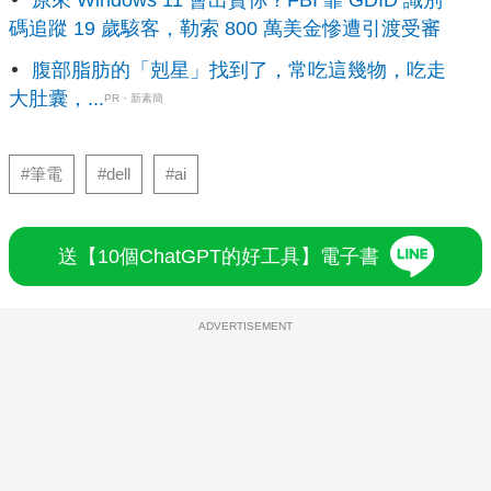
碼追蹤 19 歲駭客，勒索 800 萬美金慘遭引渡受審
腹部脂肪的「剋星」找到了，常吃這幾物，吃走
大肚囊，...
PR・新素簡
#筆電
#dell
#ai
送【10個ChatGPT的好工具】電子書
ADVERTISEMENT