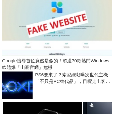
Google搜尋首位竟然是假的！超過70款熱門Windows
軟體爆「山寨官網」危機
PS6要來了？索尼總裁曝次世代主機
「不只是PC替代品」，目標走出客
廳、進軍電競桌面