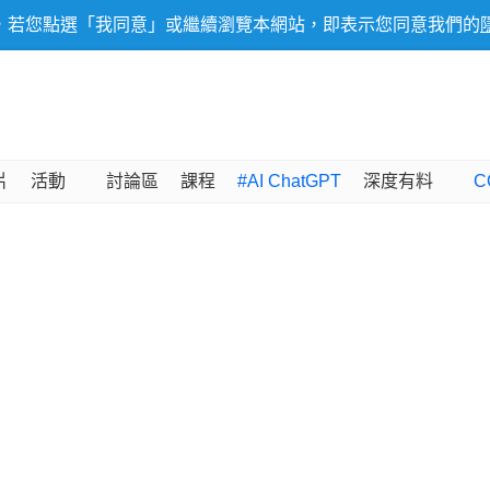
，若您點選「我同意」或繼續瀏覽本網站，即表示您同意我們的
片
活動
討論區
課程
#AI ChatGPT
深度有料
C