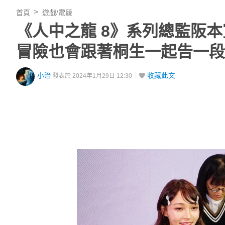
首頁
遊戲/電競
《人中之龍 8》系列總監阪
冒險也會跟著桐生一起告一段
小治
收藏此文
發表於 2024年1月29日 12:30