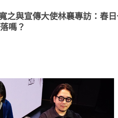
本寬之與宣傳大使林襄專訪：春日
落嗎？