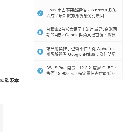
512GB 起跳
Linux 市占率突然翻倍、Windows 跌破
7
六成？最新數據背後恐另有原因
台積電2奈米太猛了！流片量是3奈米同
8
期的4倍，Google與蘋果搶首發、輝達
與AMD排隊等產能
諾貝爾獎推手也留不住！從 AlphaFold
9
團隊解體看 Google 的焦慮：為何明星
實驗室要為 Gemini 讓路？
ASUS Pad 開賣！12.2 吋雙層 OLED、
10
售價 19,900 元，指定電信資費最低 0
元入手
列總監阪本