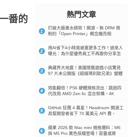
熱門文章
一番的
打破大廠墨水綁架！開源、無 DRM 限
1
制的「Open Printer」概念機亮相
用AI省下4小時竟被塞更多工作！過來人
2
曝光：為什麼優秀員工不再跟你分享怎
麼使用AI
典藏界大地震！美國懷舊遊戲小店驚見
3
97 片未公開版《超級瑪利歐兄弟》變體
任天堂卡帶
效能翻倍！PS6 硬體規格流出：跳過四
4
代改用 AMD Zen 6c 混合架構，4K
120fps 與全光追時代來臨
GitHub 狂攬 4 萬星！Headroom 開源工
5
具幫開發者省下 70 萬美元 API 費，
Token 消耗暴降 92%
蘋果 2026 款 Mac mini 規格爆料：M6
6
與 M5 Pro 異色搭檔登場！容量或將