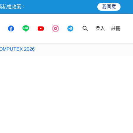
隱私權政策
。
我同意
登入
註冊
OMPUTEX 2026