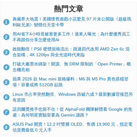
熱門文章
典藏界大地震！美國懷舊遊戲小店驚見 97 片未公開版《超級瑪
1
利歐兄弟》變體任天堂卡帶
用AI省下4小時竟被塞更多工作！過來人曝光：為什麼優秀員工
2
不再跟你分享怎麼使用AI
效能翻倍！PS6 硬體規格流出：跳過四代改用 AMD Zen 6c 混
3
合架構，4K 120fps 與全光追時代來臨
打破大廠墨水綁架！開源、無 DRM 限制的「Open Printer」概
4
念機亮相
蘋果 2026 款 Mac mini 規格爆料：M6 與 M5 Pro 異色搭檔登
5
場！容量或將 512GB 起跳
Linux 市占率突然翻倍、Windows 跌破六成？最新數據背後恐另
6
有原因
諾貝爾獎推手也留不住！從 AlphaFold 團隊解體看 Google 的焦
7
慮：為何明星實驗室要為 Gemini 讓路？
ASUS Pad 開賣！12.2 吋雙層 OLED、售價 19,900 元，指定電
8
信資費最低 0 元入手