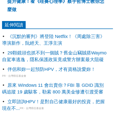
提升健康！看《哇賽心理學》蔡宇哲博士教你怎
麼做
延伸閱讀
《沉默的審判》將登陸 Netflix！《周處除三害》
導演新作，阮經天、王淨主演
29顆鏡頭也抓不到一個賊？舊金山竊賊搭Waymo
自駕車逃逸，隱私保護政策竟成警方辦案最大阻礙
伴侶和妳一起預防HPV，才有資格說愛妳！
PR・台灣癌症基金會
原來 Windows 11 會出賣你？FBI 靠 GDID 識別
碼追蹤 19 歲駭客，勒索 800 萬美金慘遭引渡受審
立即諮詢HPV！是對自己健康最好的投資，把握
現在不...
PR・台灣癌症基金會