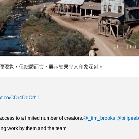
的物理現象，但總體而言，展示結果令人印象深刻。
://t.co/CDr4DdCrh1
access to a limited number of creators.
@_tim_brooks
@billpeeb
zing work by them and the team.