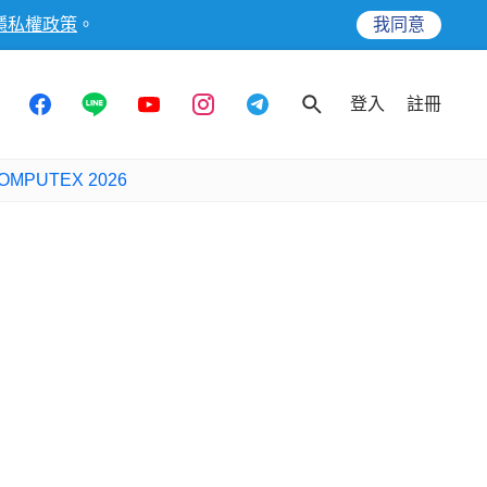
隱私權政策
。
我同意
登入
註冊
OMPUTEX 2026