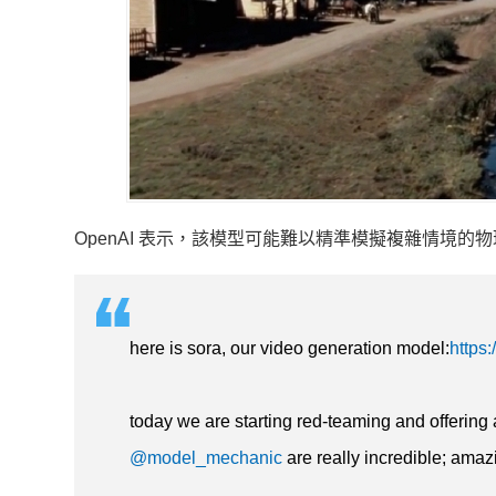
OpenAI 表示，該模型可能難以精準模擬複雜情境
here is sora, our video generation model:
https
today we are starting red-teaming and offering 
@model_mechanic
are really incredible; ama