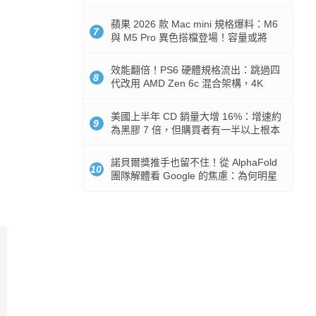
Token 消耗暴降 92%
蘋果 2026 款 Mac mini 規格爆料：M6
7
與 M5 Pro 異色搭檔登場！容量或將
512GB 起跳
效能翻倍！PS6 硬體規格流出：跳過四
8
代改用 AMD Zen 6c 混合架構，4K
120fps 與全光追時代來臨
美國上半年 CD 銷量大增 16%：增速約
9
為黑膠 7 倍，但購買者有一半以上根本
沒有播放器
諾貝爾獎推手也留不住！從 AlphaFold
10
團隊解體看 Google 的焦慮：為何明星
實驗室要為 Gemini 讓路？