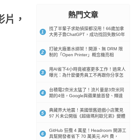
熱門文章
秒影片，
找了半輩子求助偵探都沒用！66歲加拿
1
大男子靠ChatGPT，成功找回失散50年
家人
打破大廠墨水綁架！開源、無 DRM 限
2
制的「Open Printer」概念機亮相
用AI省下4小時竟被塞更多工作！過來人
3
曝光：為什麼優秀員工不再跟你分享怎
麼使用AI
台積電2奈米太猛了！流片量是3奈米同
4
期的4倍，Google與蘋果搶首發、輝達
與AMD排隊等產能
典藏界大地震！美國懷舊遊戲小店驚見
5
97 片未公開版《超級瑪利歐兄弟》變體
任天堂卡帶
GitHub 狂攬 4 萬星！Headroom 開源工
6
具幫開發者省下 70 萬美元 API 費，