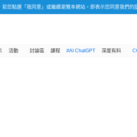
，若您點選「我同意」或繼續瀏覽本網站，即表示您同意我們的
片
活動
討論區
課程
#AI ChatGPT
深度有料
C