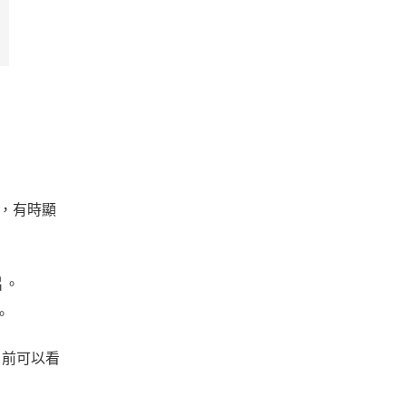
，有時顯
片。
。
目前可以看