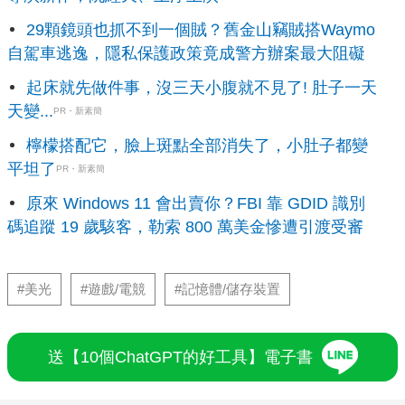
29顆鏡頭也抓不到一個賊？舊金山竊賊搭Waymo
自駕車逃逸，隱私保護政策竟成警方辦案最大阻礙
起床就先做件事，沒三天小腹就不見了! 肚子一天
天變...
PR・新素簡
檸檬搭配它，臉上斑點全部消失了，小肚子都變
平坦了
PR・新素簡
原來 Windows 11 會出賣你？FBI 靠 GDID 識別
碼追蹤 19 歲駭客，勒索 800 萬美金慘遭引渡受審
#美光
#遊戲/電競
#記憶體/儲存裝置
送【10個ChatGPT的好工具】電子書