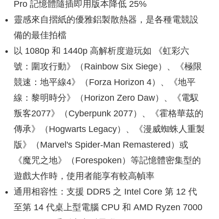
Pro 記憶體隨插即用版本降低 25%
靈感來自摺紙的優雅鋁製散熱器，是各種電競設
備的最佳拍檔
以 1080p 和 1440p 高解析度遊玩如 《虹彩六
號：圍攻行動》（Rainbow Six Siege）、《極限
競速：地平線4》（Forza Horizon 4）、《地平
線：黎明時分》（Horizon Zero Daw）、《電馭
叛客2077》（Cyberpunk 2077）、《霍格華茲的
傳承》（Hogwarts Legacy）、《漫威蜘蛛人重製
版》（Marvel's Spider-Man Remastered）或
《魔咒之地》（Forespoken）等記憶體密集型的
遊戲大作時，使用者能享有較高幀率
通用相容性：支援 DDR5 之 Intel Core 第 12 代
至第 14 代桌上型電腦 CPU 和 AMD Ryzen 7000