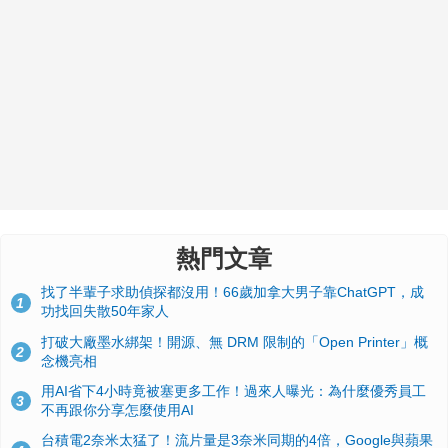
熱門文章
找了半輩子求助偵探都沒用！66歲加拿大男子靠ChatGPT，成
1
功找回失散50年家人
打破大廠墨水綁架！開源、無 DRM 限制的「Open Printer」概
2
念機亮相
用AI省下4小時竟被塞更多工作！過來人曝光：為什麼優秀員工
3
不再跟你分享怎麼使用AI
台積電2奈米太猛了！流片量是3奈米同期的4倍，Google與蘋果