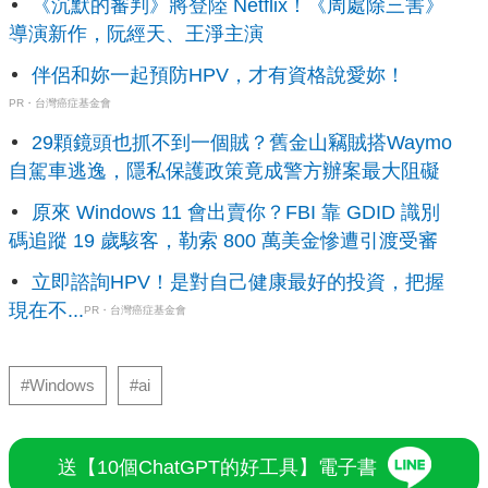
《沉默的審判》將登陸 Netflix！《周處除三害》
導演新作，阮經天、王淨主演
伴侶和妳一起預防HPV，才有資格說愛妳！
PR・台灣癌症基金會
29顆鏡頭也抓不到一個賊？舊金山竊賊搭Waymo
自駕車逃逸，隱私保護政策竟成警方辦案最大阻礙
原來 Windows 11 會出賣你？FBI 靠 GDID 識別
碼追蹤 19 歲駭客，勒索 800 萬美金慘遭引渡受審
立即諮詢HPV！是對自己健康最好的投資，把握
現在不...
PR・台灣癌症基金會
#Windows
#ai
送【10個ChatGPT的好工具】電子書