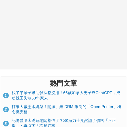
熱門文章
找了半輩子求助偵探都沒用！66歲加拿大男子靠ChatGPT，成
1
功找回失散50年家人
打破大廠墨水綁架！開源、無 DRM 限制的「Open Printer」概
2
念機亮相
記憶體漲太兇連老闆都怕了？SK海力士竟然認了價格「不正
3
常」：再漲下去不是好事