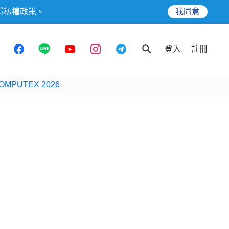
隱私權政策
。
我同意
登入
註冊
OMPUTEX 2026