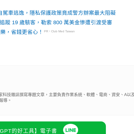
o自駕車逃逸，隱私保護政策竟成警方辦案最大阻礙
識別碼追蹤 19 歲駭客，勒索 800 萬美金慘遭引渡受審
玩樂，省錢更省心！
PR・Club Med Taiwan
為多家科技雜誌撰寫專題文章，主要負責作業系統、軟體、電商、資安、A以及
報導。
atGPT的好工具】電子書