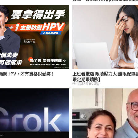
預防HPV，才有資格說愛妳！
上班看電腦 眼睛壓力大 護眼保單
眼定期眼睛險】
PR・安達人壽 安心護眼