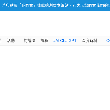
，若您點選「我同意」或繼續瀏覽本網站，即表示您同意我們的
片
活動
討論區
課程
#AI ChatGPT
深度有料
C