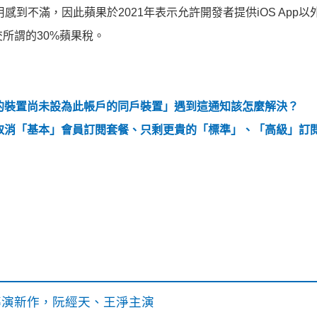
的費用感到不滿，因此蘋果於2021年表示允許開發者提供iOS App
繳交所謂的30%蘋果稅。
「您的裝置尚未設為此帳戶的同戶裝置」遇到這通知該怎麼解決？
x又要取消「基本」會員訂閱套餐、只剩更貴的「標準」、「高級」訂
》導演新作，阮經天、王淨主演