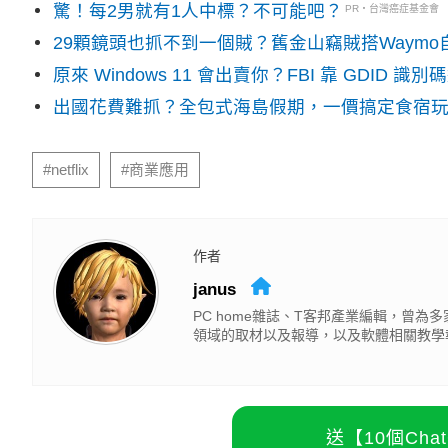
驚！每2男就有1人中標？不可能吧？
PR・台灣癌症基金會
29顆鏡頭也抓不到一個賊？舊金山竊賊搭Waym
原來 Windows 11 會出賣你？FBI 靠 GDID 
出國花費難抓？全包式海島假期，一價搞定食宿
#netflix
#商業應用
作者
janus
PC home雜誌、T客邦產業編輯，曾
領域的取材以及報導，以及軟體相關教學
送【10個Ch