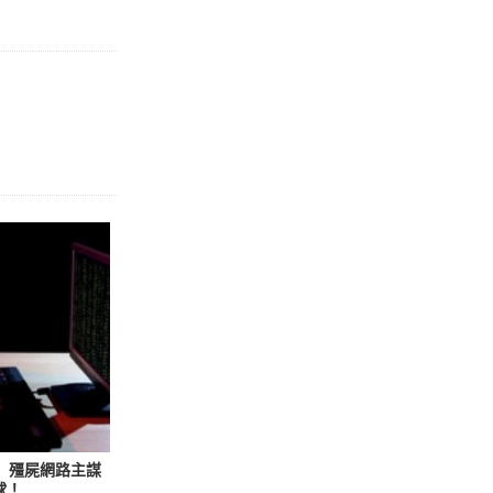
f」殭屍網路主謀
球！