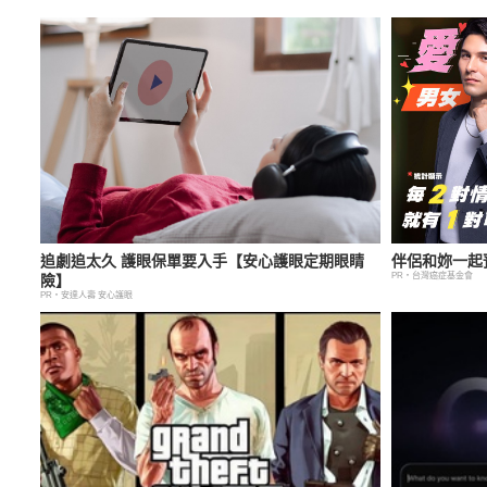
追劇追太久 護眼保單要入手【安心護眼定期眼睛
伴侶和妳一起
PR・台灣癌症基金會
險】
PR・安達人壽 安心護眼