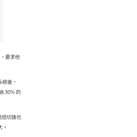
通知，要求他
購系統後，
30% 的
點但切換也
大。