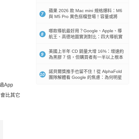
市時間
蘋果 2026 款 Mac mini 規格爆料：M6
7
與 M5 Pro 異色搭檔登場！容量或將
512GB 起跳
哪款導航最好用？Google、Apple、導
8
航王、高德地圖實測對比：四大導航實
測懶人包
美國上半年 CD 銷量大增 16%：增速約
9
為黑膠 7 倍，但購買者有一半以上根本
沒有播放器
諾貝爾獎推手也留不住！從 AlphaFold
10
團隊解體看 Google 的焦慮：為何明星
實驗室要為 Gemini 讓路？
過App
用會比其它