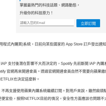
掌握最熱門的科技話題、網路動態，
升級你的科技原力！
立即訂閱
應用程式內購買)系統，日前向某些國家的 App Store 訂戶發出
開 IAP 支付後潛在影響不大而決定的，Spotify 先前斷開 IAP 內
ify 官網再來開通會員。透過官網開通會員自然不需要向蘋果繳納 
ETFLIX也決定這麼幹。
知，不再支援使用蘋果內購系統繼續訂閱。對用戶來說，雖然麻煩
更便宜些，按照NETFLIX目前的情況，安全性方面應該也問題不