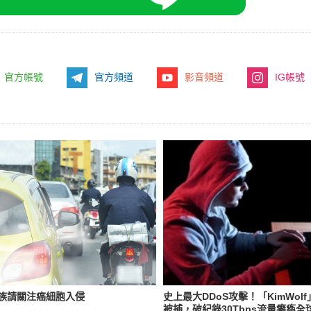
官方帳號
官方頻道
影音頻道
IG帳號
族請關注癌細胞入侵
史上最大DDoS攻擊！「KimWol
被捕，破紀錄30Tbps流量癱瘓全