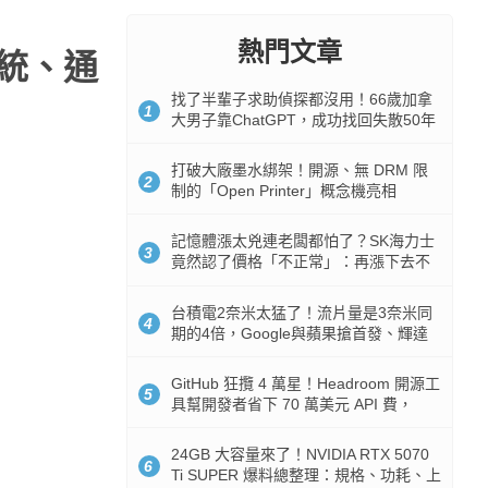
熱門文章
系統、通
找了半輩子求助偵探都沒用！66歲加拿
1
大男子靠ChatGPT，成功找回失散50年
家人
打破大廠墨水綁架！開源、無 DRM 限
2
制的「Open Printer」概念機亮相
記憶體漲太兇連老闆都怕了？SK海力士
3
竟然認了價格「不正常」：再漲下去不
是好事
台積電2奈米太猛了！流片量是3奈米同
4
期的4倍，Google與蘋果搶首發、輝達
與AMD排隊等產能
GitHub 狂攬 4 萬星！Headroom 開源工
5
具幫開發者省下 70 萬美元 API 費，
Token 消耗暴降 92%
24GB 大容量來了！NVIDIA RTX 5070
6
Ti SUPER 爆料總整理：規格、功耗、上