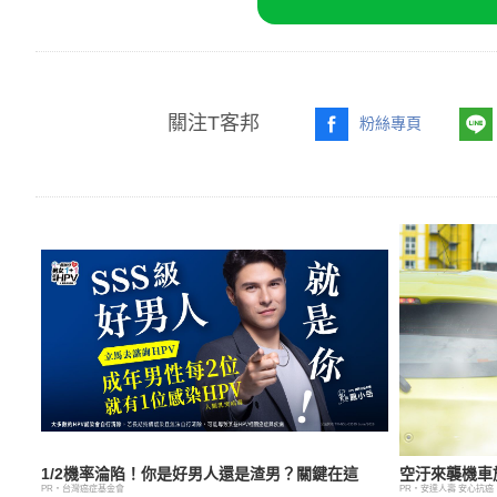
關注T客邦
粉絲專頁
1/2機率淪陷！你是好男人還是渣男？關鍵在這
空汙來襲機車
PR・台灣癌症基金會
PR・安達人壽 安心抗癌