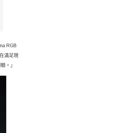
ma RGB
旨在滿足現
體驗。」