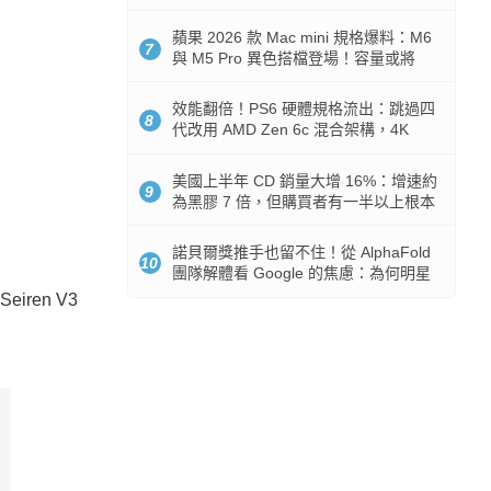
Token 消耗暴降 92%
蘋果 2026 款 Mac mini 規格爆料：M6
7
與 M5 Pro 異色搭檔登場！容量或將
512GB 起跳
效能翻倍！PS6 硬體規格流出：跳過四
8
代改用 AMD Zen 6c 混合架構，4K
120fps 與全光追時代來臨
美國上半年 CD 銷量大增 16%：增速約
9
為黑膠 7 倍，但購買者有一半以上根本
沒有播放器
諾貝爾獎推手也留不住！從 AlphaFold
10
團隊解體看 Google 的焦慮：為何明星
實驗室要為 Gemini 讓路？
iren V3