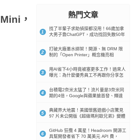
熱門文章
Mini，
找了半輩子求助偵探都沒用！66歲加拿
1
大男子靠ChatGPT，成功找回失散50年
家人
打破大廠墨水綁架！開源、無 DRM 限
2
制的「Open Printer」概念機亮相
用AI省下4小時竟被塞更多工作！過來人
3
曝光：為什麼優秀員工不再跟你分享怎
麼使用AI
台積電2奈米太猛了！流片量是3奈米同
4
期的4倍，Google與蘋果搶首發、輝達
與AMD排隊等產能
典藏界大地震！美國懷舊遊戲小店驚見
5
97 片未公開版《超級瑪利歐兄弟》變體
任天堂卡帶
GitHub 狂攬 4 萬星！Headroom 開源工
6
具幫開發者省下 70 萬美元 API 費，