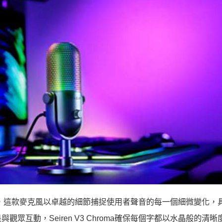
容麥克風，這款麥克風以卓越的細節捕捉使用者聲音的每一個細微變化
互動，Seiren V3 Chroma確保每個字都以水晶般的清