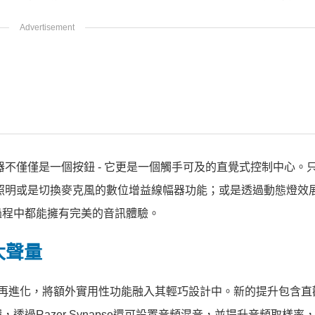
音感應器不僅僅是一個按鈕 - 它更是一個觸手可及的直覺式控制中心
照明或是切換麥克風的數位增益線幅器功能；或是透過動態燈效
過程中都能擁有完美的音訊體驗。
大聲量
功能提升再進化，將額外實用性功能融入其輕巧設計中。新的提升包含
透過Razer Synapse還可設置音頻混音，並提升音頻取樣率