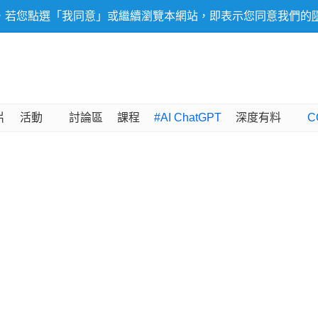
，若您點選「我同意」或繼續瀏覽本網站，即表示您同意我們的
片
活動
討論區
課程
#AI ChatGPT
深度有料
C