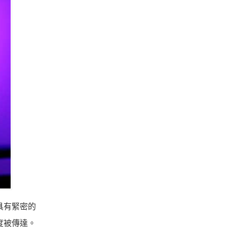
，具有緊密的
晰度被傳達。