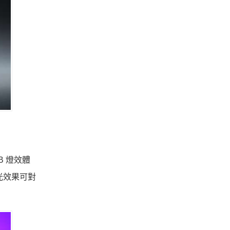
B 燈效體
光效果可對