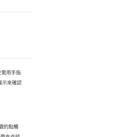
。只需用手指
展示來確認
直觀的點觸
，帶來卓越