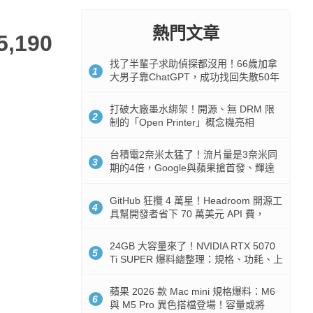
熱門文章
,190
找了半輩子求助偵探都沒用！66歲加拿
1
大男子靠ChatGPT，成功找回失散50年
家人
打破大廠墨水綁架！開源、無 DRM 限
2
制的「Open Printer」概念機亮相
台積電2奈米太猛了！流片量是3奈米同
3
期的4倍，Google與蘋果搶首發、輝達
與AMD排隊等產能
GitHub 狂攬 4 萬星！Headroom 開源工
4
具幫開發者省下 70 萬美元 API 費，
Token 消耗暴降 92%
24GB 大容量來了！NVIDIA RTX 5070
5
Ti SUPER 爆料總整理：規格、功耗、上
市時間
蘋果 2026 款 Mac mini 規格爆料：M6
6
與 M5 Pro 異色搭檔登場！容量或將