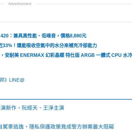
 420：兼具高性能、低噪音，價格8,890元
近33%！還能吸收空氣中的水分來補充冷卻能力
熱器推薦，安耐美 ENERMAX 幻彩晶蝶 特仕版 ARGB 一體式 CPU 
》LINE@
》導演新作，阮經天、王淨主演
o自駕車逃逸，隱私保護政策竟成警方辦案最大阻礙