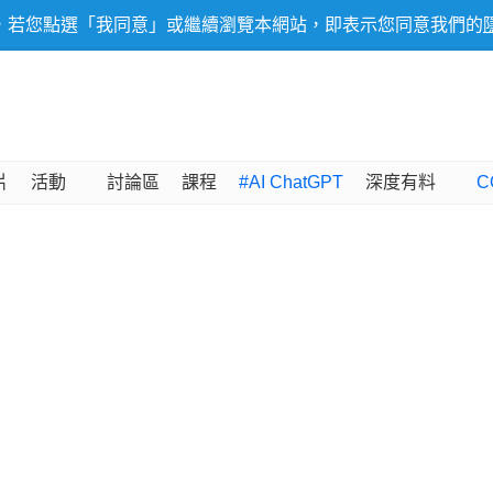
，若您點選「我同意」或繼續瀏覽本網站，即表示您同意我們的
片
活動
討論區
課程
#AI ChatGPT
深度有料
C