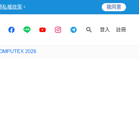
隱私權政策
。
我同意
登入
註冊
OMPUTEX 2026