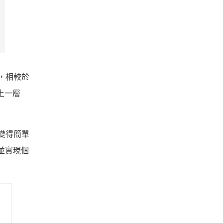
技術，相較於
更上一層
程變得簡單
據並實現個