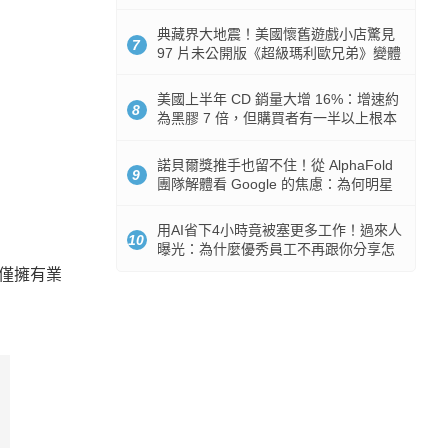
512GB 起跳
典藏界大地震！美國懷舊遊戲小店驚見
7
97 片未公開版《超級瑪利歐兄弟》變體
任天堂卡帶
美國上半年 CD 銷量大增 16%：增速約
8
為黑膠 7 倍，但購買者有一半以上根本
沒有播放器
諾貝爾獎推手也留不住！從 AlphaFold
9
團隊解體看 Google 的焦慮：為何明星
實驗室要為 Gemini 讓路？
用AI省下4小時竟被塞更多工作！過來人
10
曝光：為什麼優秀員工不再跟你分享怎
麼使用AI
不僅擁有業