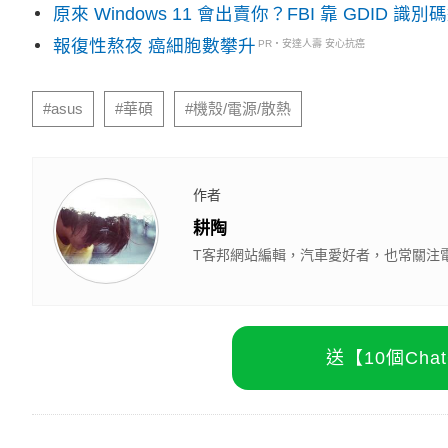
原來 Windows 11 會出賣你？FBI 靠 GDID 
報復性熬夜 癌細胞數攀升
PR・安達人壽 安心抗癌
#asus
#華碩
#機殼/電源/散熱
作者
耕陶
T客邦網站編輯，汽車愛好者，也常關注
送【10個Ch