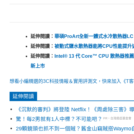
延伸閱讀：
華碩ProArt全新一體式水冷散熱器LC
延伸閱讀：
被動式鹽水散熱器能將CPU性能提升
延伸閱讀：
Intel® 13 代 Core™ CPU 散
新上市
想看小編精選的3C科技情報＆實用評測文，快來加入《T客邦
延伸閱讀
《沉默的審判》將登陸 Netflix！《周處除三害
驚！每2男就有1人中標？不可能吧？
PR・台灣癌症基金會
29顆鏡頭也抓不到一個賊？舊金山竊賊搭Waym