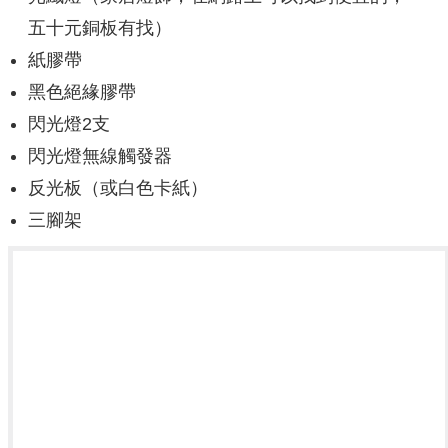
五十元銅板有找）
紙膠帶
黑色絕緣膠帶
閃光燈2支
閃光燈無線觸發器
反光板（或白色卡紙）
三腳架