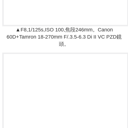
▲F8,1/125s,ISO 100,焦段246mm。
Canon
60D+
Tamron 18-270mm F/.3.5-6.3 Di II VC PZD鏡
頭。