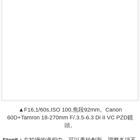
▲F16,1/60s,ISO 100,焦段92mm。
Canon
60D+
Tamron 18-270mm F/.3.5-6.3 Di II VC PZD鏡
頭。