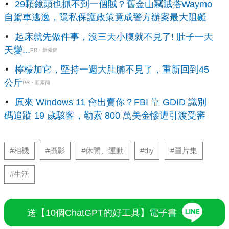
29顆鏡頭也抓不到一個賊？舊金山竊賊搭Waymo
自駕車逃逸，隱私保護政策竟成警方辦案最大阻礙
起床就先做件事，沒三天小腹就不見了! 肚子一天
天變...
PR・新素簡
檸檬加它，堅持一週大肚腩不見了，重新回到45
公斤
PR・新素簡
原來 Windows 11 會出賣你？FBI 靠 GDID 識別
碼追蹤 19 歲駭客，勒索 800 萬美金慘遭引渡受審
#相機
#攝影
#休閒、運動
#diy
#圖片集
#生活
送【10個ChatGPT的好工具】電子書