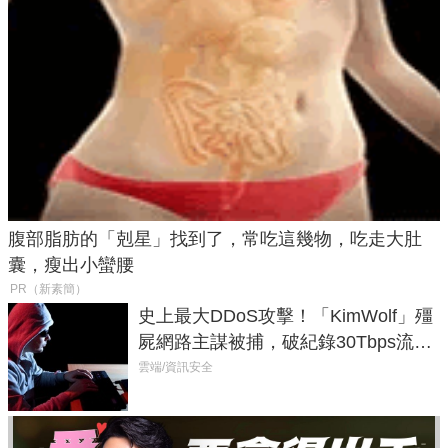
腹部脂肪的「剋星」找到了，常吃這幾物，吃走大肚
囊，瘦出小蠻腰
PR（新素簡）
史上最大DDoS攻擊！「KimWolf」殭
屍網路主謀被捕，破紀錄30Tbps流量
癱瘓全球！
雲端/資訊安全