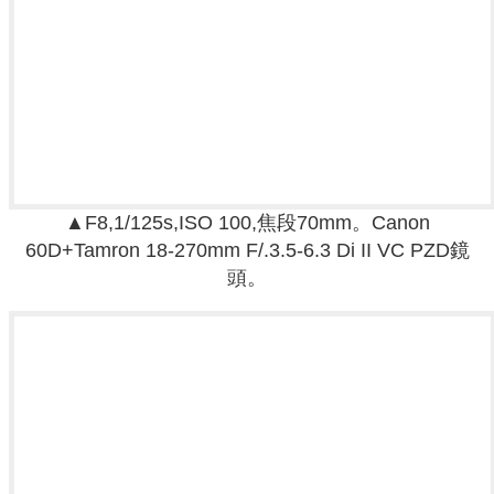
▲F8,1/125s,ISO 100,焦段70mm。
Canon
60D+
Tamron 18-270mm F/.3.5-6.3 Di II VC PZD鏡
頭。