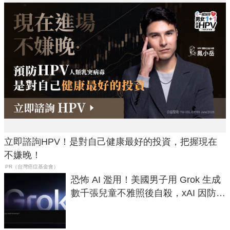
立即諮詢HPV！是對自己健康最好的投資，把握現在
不嫌晚！
PR（台灣癌症基金會）
恐怖 AI 濫用！美國男子用 Grok 生成
數千張兒童不雅照後自殺，xAI 因防護
失靈與不配合警方遭起訴