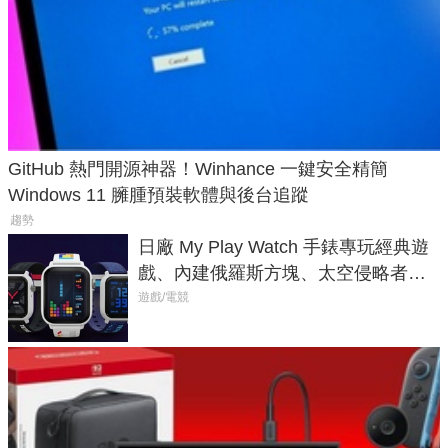
GitHub 熱門開源神器！Winhance 一鍵安全精簡
Windows 11 臃腫預裝軟體與後台追蹤
趨勢
日廠 My Play Watch 手錶專玩經典遊
戲、內建俄羅斯方塊、太空侵略者，
不過竟然不能連手機？
遊戲/電競