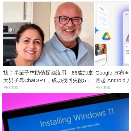
找了半輩子求助偵探都沒用！66歲加拿
Google 宣布淘汰 
大男子靠ChatGPT，成功找回失散50
月起 Android
年家人
AI/大數據
AI/大數據