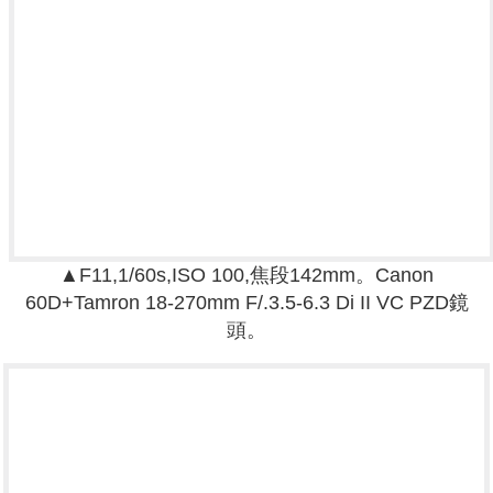
▲F11,1/60s,ISO 100,焦段142mm。
Canon
60D+
Tamron 18-270mm F/.3.5-6.3 Di II VC PZD鏡
頭。