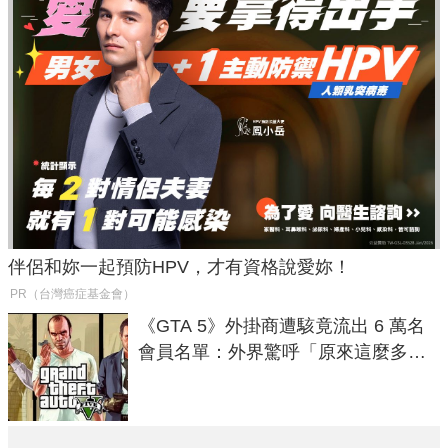
伴侶和妳一起預防HPV，才有資格說愛妳！
PR（台灣癌症基金會）
《GTA 5》外掛商遭駭竟流出 6 萬名
會員名單：外界驚呼「原來這麼多人
在開掛！」