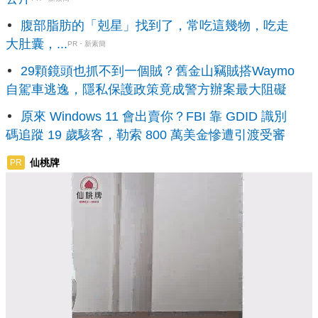
腹部脂肪的「剋星」找到了，常吃這幾物，吃走
大肚囊，...
PR・新素簡
29顆鏡頭也抓不到一個賊？舊金山竊賊搭Waymo
自駕車逃逸，隱私保護政策竟成警方辦案最大阻礙
原來 Windows 11 會出賣你？FBI 靠 GDID 識別
碼追蹤 19 歲駭客，勒索 800 萬美金慘遭引渡受審
仙桃牌
PR