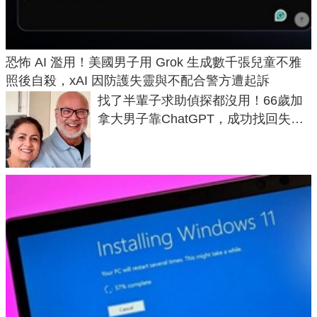
恐怖 AI 濫用！美國男子用 Grok 生成數千張兒童不雅
照後自殺，xAI 因防護失靈與不配合警方遭起訴
找了半輩子求助偵探都沒用！66歲加
拿大男子靠ChatGPT，成功找回失散
50年家人