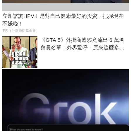
立即諮詢HPV！是對自己健康最好的投資，把握現在
不嫌晚！
PR（台灣癌症基金會）
《GTA 5》外掛商遭駭竟流出 6 萬名
會員名單：外界驚呼「原來這麼多人
在開掛！」