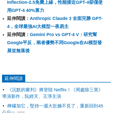
Inflection-2.5免費上線，性能接近GPT-4卻僅使
用GPT-4 40%算力
延伸閱讀：
Anthropic Claude 3 全面完勝 GPT-
4，全球最強AI大模型一夜易主
延伸閱讀：
Gemini Pro vs GPT-4 V：研究幫
Google平反，兩者優勢不同Google在AI模型發
展並無落後
延伸閱讀
《沉默的審判》將登陸 Netflix！《周處除三害》
導演新作，阮經天、王淨主演
檸檬加它，堅持一週大肚腩不見了，重新回到45
公斤
PR・新素簡