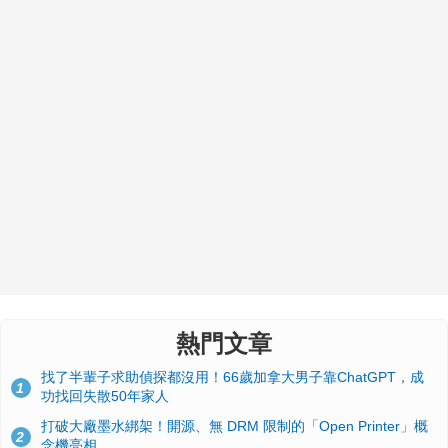
熱門文章
找了半輩子求助偵探都沒用！66歲加拿大男子靠ChatGPT，成
1
功找回失散50年家人
打破大廠墨水綁架！開源、無 DRM 限制的「Open Printer」概
2
念機亮相