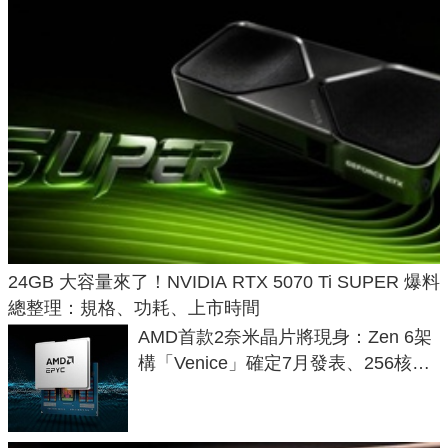
24GB 大容量來了！NVIDIA RTX 5070 Ti SUPER 爆料
總整理：規格、功耗、上市時間
AMD首款2奈米晶片將現身：Zen 6架
構「Venice」確定7月發表、256核心
效能大噴發70%