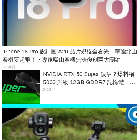
iPhone 18 Pro 設計圖 A20 晶片規格全看光，華強北山
寨機要起飛了？專家曝山寨機無法復刻兩大關鍵
3C新品
NVIDIA RTX 50 Super 復活？爆料稱
5060 升級 12GB GDDR7 記憶體，這
次規格終於不擠牙膏
3C新品