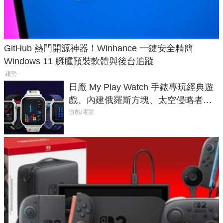
GitHub 熱門開源神器！Winhance 一鍵安全精簡
Windows 11 臃腫預裝軟體與後台追蹤
趨勢
日廠 My Play Watch 手錶專玩經典遊
戲、內建俄羅斯方塊、太空侵略者，
不過竟然不能連手機？
遊戲/電競