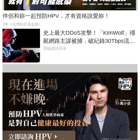
伴侶和妳一起預防HPV，才有資格說愛妳！
PR（台灣癌症基金會）
史上最大DDoS攻擊！「KimWolf」殭
屍網路主謀被捕，破紀錄30Tbps流量
癱瘓全球！
雲端/資訊安全