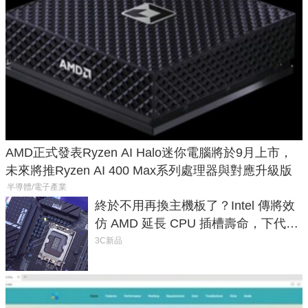
AMD正式發表Ryzen AI Halo迷你電腦將於9月上市，
未來將推Ryzen AI 400 Max系列處理器與對應升級版
半導體/電子產業
終於不用再換主機板了？Intel 傳將效
仿 AMD 延長 CPU 插槽壽命，下代
LGA 1954 至少能戰三代
3C新品