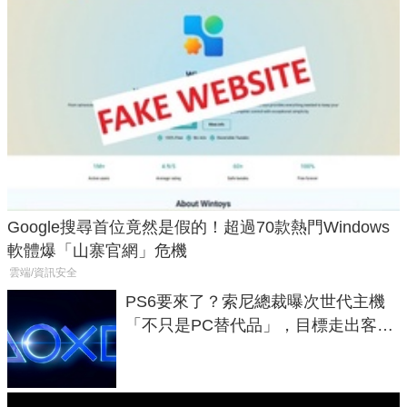
Google搜尋首位竟然是假的！超過70款熱門Windows
軟體爆「山寨官網」危機
雲端/資訊安全
PS6要來了？索尼總裁曝次世代主機
「不只是PC替代品」，目標走出客
廳、進軍電競桌面