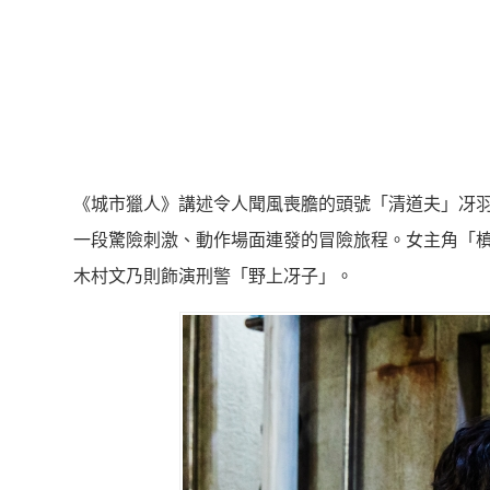
《城市獵人》講述令人聞風喪膽的頭號「清道夫」冴
一段驚險刺激、動作場面連發的冒險旅程。女主角「
木村文乃則飾演刑警「野上冴子」。