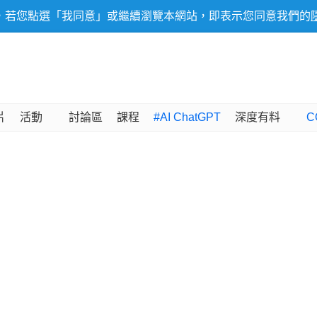
，若您點選「我同意」或繼續瀏覽本網站，即表示您同意我們的
片
活動
討論區
課程
#AI ChatGPT
深度有料
C