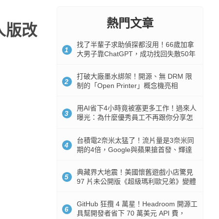
熱門文章
人版改
找了半輩子求助偵探都沒用！66歲加拿
1
大男子靠ChatGPT，成功找回失散50年
家人
打破大廠墨水綁架！開源、無 DRM 限
2
制的「Open Printer」概念機亮相
用AI省下4小時竟被塞更多工作！過來人
3
曝光：為什麼優秀員工不再跟你分享怎
麼使用AI
台積電2奈米太猛了！流片量是3奈米同
4
期的4倍，Google與蘋果搶首發、輝達
與AMD排隊等產能
典藏界大地震！美國懷舊遊戲小店驚見
5
97 片未公開版《超級瑪利歐兄弟》變體
任天堂卡帶
GitHub 狂攬 4 萬星！Headroom 開源工
6
具幫開發者省下 70 萬美元 API 費，