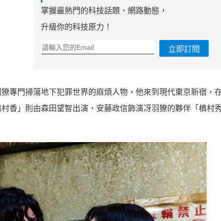
掌握最熱門的科技話題、網路動態，
升級你的科技原力！
立即訂閱
羽獠專門掃蕩地下犯罪世界的麻煩人物，他來到現代東京新宿，
槙村香」則由森田望智出演，安藤政信飾演冴羽獠的夥伴「槙村