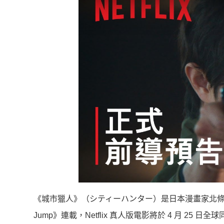
《城市獵人》（シティーハンター）是日本漫畫家北條司
Jump》連載，Netflix 真人版電影將於 4 月 25 日