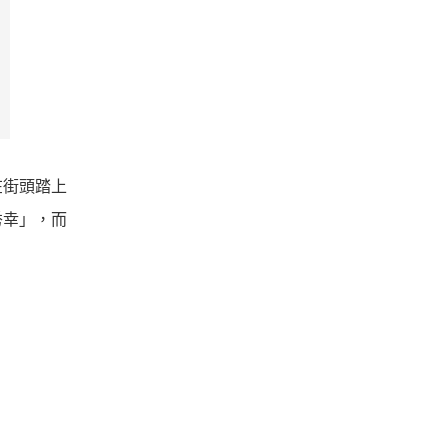
在街頭踏上
秀幸」，而