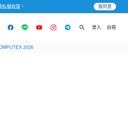
隱私權政策
。
我同意
登入
註冊
OMPUTEX 2026