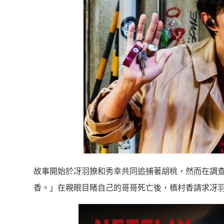
故事開始於冴羽獠和秀幸共同追捕著胡桃，然而在調
香。」在親眼目睹自己的哥哥死亡後，槙村香請求冴