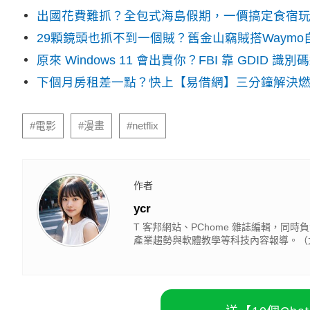
出國花費難抓？全包式海島假期，一價搞定食宿
29顆鏡頭也抓不到一個賊？舊金山竊賊搭Waym
原來 Windows 11 會出賣你？FBI 靠 GDID 
下個月房租差一點？快上【易借網】三分鐘解決
#電影
#漫畫
#netflix
作者
ycr
T 客邦網站、PChome 雜誌編輯，同時負責
產業趨勢與軟體教學等科技內容報導。（大