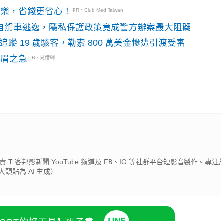
玩樂，省錢更省心！
PR・Club Med Taiwan
o自駕車逃逸，隱私保護政策竟成警方辦案最大阻礙
識別碼追蹤 19 歲駭客，勒索 800 萬美金慘遭引渡受審
燃眉之急
PR・易借網
 T 客邦影新聞 YouTube 頻道及 FB、IG 等社群平台短影音製作。專注於
頭貼為 AI 生成）