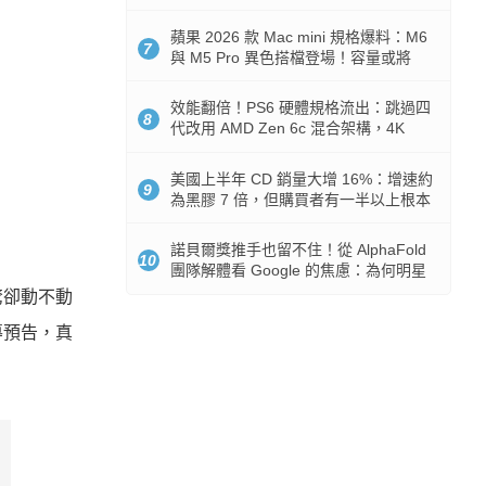
Token 消耗暴降 92%
蘋果 2026 款 Mac mini 規格爆料：M6
7
與 M5 Pro 異色搭檔登場！容量或將
512GB 起跳
效能翻倍！PS6 硬體規格流出：跳過四
8
代改用 AMD Zen 6c 混合架構，4K
120fps 與全光追時代來臨
美國上半年 CD 銷量大增 16%：增速約
9
為黑膠 7 倍，但購買者有一半以上根本
沒有播放器
諾貝爾獎推手也留不住！從 AlphaFold
10
團隊解體看 Google 的焦慮：為何明星
實驗室要為 Gemini 讓路？
驚卻動不動
導預告，真