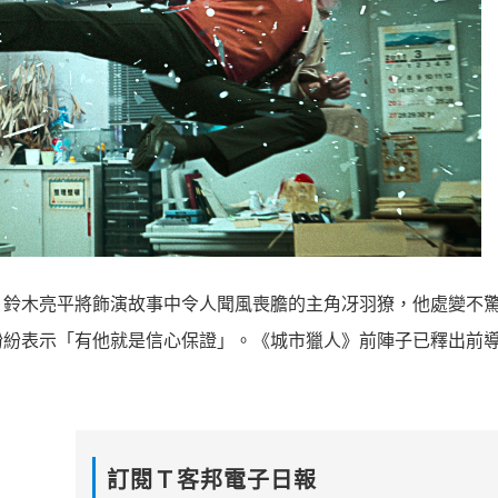
！鈴木亮平將飾演故事中令人聞風喪膽的主角冴羽獠，他處變不
紛紛表示「有他就是信心保證」。《城市獵人》前陣子已釋出前
訂閱Ｔ客邦電子日報