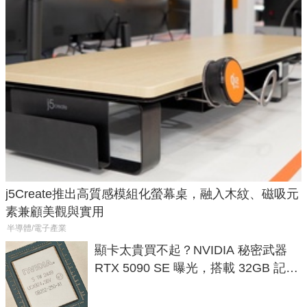
j5Create推出高質感模組化螢幕桌，融入木紋、磁吸元
素兼顧美觀與實用
半導體/電子產業
顯卡太貴買不起？NVIDIA 秘密武器
RTX 5090 SE 曝光，搭載 32GB 記憶
體