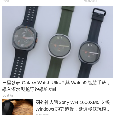
後台追蹤
過竟然不能連
趨勢
遊戲/電競
三星發表 Galaxy Watch Ultra2 與 Watch9 智慧手錶，
導入潛水與越野跑導航功能
3C新品
國外神人讓Sony WH-1000XM5 支援
Windows 頭部追蹤，延遲極低玩模擬