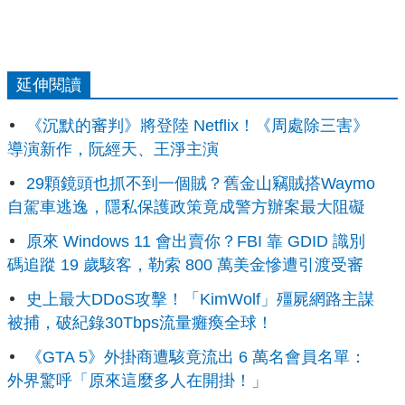
延伸閱讀
《沉默的審判》將登陸 Netflix！《周處除三害》
導演新作，阮經天、王淨主演
29顆鏡頭也抓不到一個賊？舊金山竊賊搭Waymo
自駕車逃逸，隱私保護政策竟成警方辦案最大阻礙
原來 Windows 11 會出賣你？FBI 靠 GDID 識別
碼追蹤 19 歲駭客，勒索 800 萬美金慘遭引渡受審
史上最大DDoS攻擊！「KimWolf」殭屍網路主謀
被捕，破紀錄30Tbps流量癱瘓全球！
《GTA 5》外掛商遭駭竟流出 6 萬名會員名單：
外界驚呼「原來這麼多人在開掛！」