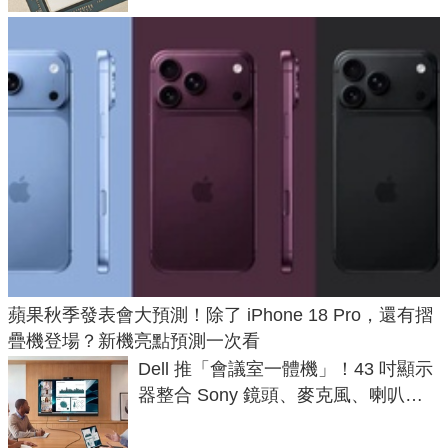
蘋果秋季發表會大預測！除了 iPhone 18 Pro，還有摺
疊機登場？新機亮點預測一次看
Dell 推「會議室一體機」！43 吋顯示
器整合 Sony 鏡頭、麥克風、喇叭，
一條 USB-C 就能開會