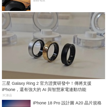
飛行超有感
遊戲/電競
三星 Galaxy Ring 2 官方證實研發中！傳將支援
iPhone，還有強大的 AI 與智慧家電連動功能
3C新品
iPhone 18 Pro 設計圖 A20 晶片規格