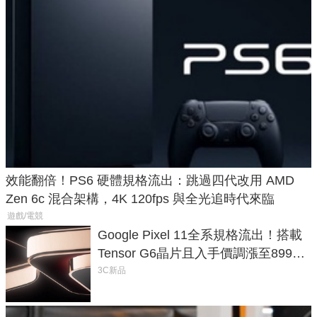
效能翻倍！PS6 硬體規格流出：跳過四代改用 AMD
Zen 6c 混合架構，4K 120fps 與全光追時代來臨
遊戲/電競
Google Pixel 11全系規格流出！搭載
Tensor G6晶片且入手價調漲至899美
元
3C新品