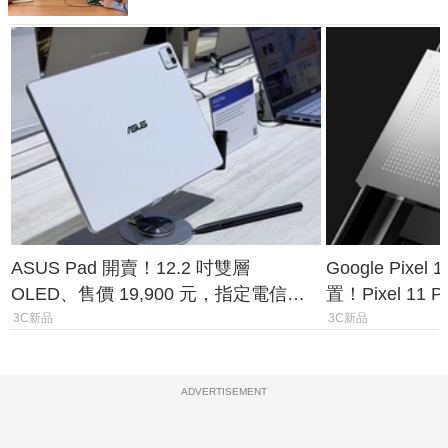
ASUS Pad 開賣！12.2 吋雙層
Google Pixe
OLED、售價 19,900 元，指定電信資
置！Pixel 11
費最低 0 元入手
1.6%
3C新品
3C新品
ADVERTISEMENT