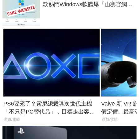
款熱門Windows軟體爆「山寨官網」
危機
PS6要來了？索尼總裁曝次世代主機
Valve 新 VR 
「不只是PC替代品」，目標走出客
價定價、最高恐破
廳、進軍電競桌面
遊戲/電競
遊戲/電競