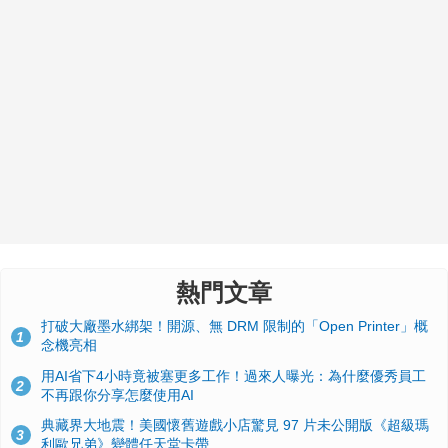
熱門文章
打破大廠墨水綁架！開源、無 DRM 限制的「Open Printer」概
1
念機亮相
用AI省下4小時竟被塞更多工作！過來人曝光：為什麼優秀員工
2
不再跟你分享怎麼使用AI
典藏界大地震！美國懷舊遊戲小店驚見 97 片未公開版《超級瑪
3
利歐兄弟》變體任天堂卡帶