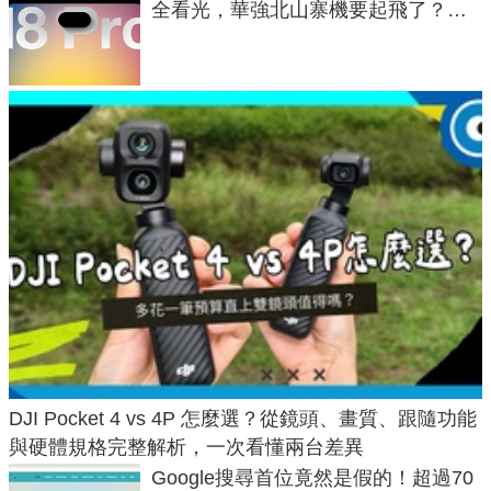
全看光，華強北山寨機要起飛了？專
家曝山寨機無法復刻兩大關鍵
DJI Pocket 4 vs 4P 怎麼選？從鏡頭、畫質、跟隨功能
與硬體規格完整解析，一次看懂兩台差異
Google搜尋首位竟然是假的！超過70