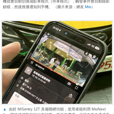
機就會自動切換成駐車模式（停車模式），觸發事件會自動錄影
鎖檔，然後推播通知到手機。 （圖片來源：網友
Mio
）
▲
由於 MiSentry 12T 具備聯網功能，使用者能利用 MioNext