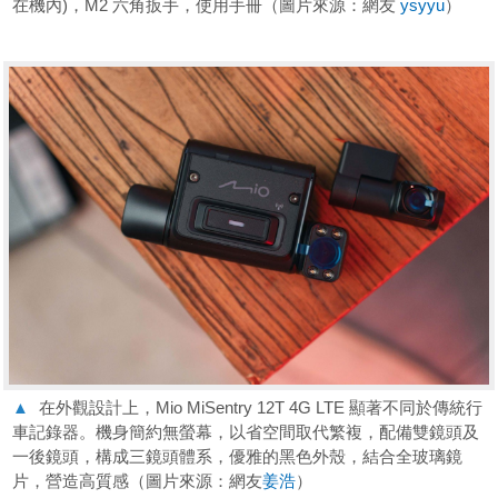
在機內)，M2 六角扳手，使用手冊（圖片來源：網友
ysyyu
）
▲
在外觀設計上，Mio MiSentry 12T 4G LTE 顯著不同於傳統行
車記錄器。機身簡約無螢幕，以省空間取代繁複，配備雙鏡頭及
一後鏡頭，構成三鏡頭體系，優雅的黑色外殼，結合全玻璃鏡
片，營造高質感（圖片來源：網友
姜浩
）