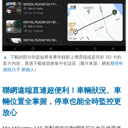
▲
下載的部分則是如果有事件錄影上傳雲端或是存於 SD 卡的
影片內容，透過下載後就會集中在這區（圖片來源：網友
那些年
那段日子 那個人
）
聯網遠端直連超便利！車輛狀況、車
輛位置全掌握，停車也能全時監控更
放心