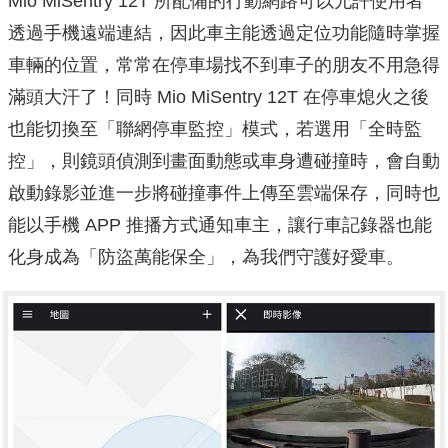
Mio MiSentry 12T 所配備的行動網路可以允許使用者
透過手機遠端連結，因此車主能透過定位功能隨時掌握
車輛的位置，常常在停車場找不到車子的朋友不用急得
滿頭大汗了！同時 Mio MiSentry 12T 在停車熄火之後
也能切換至「聯網停車監控」模式，若選用「全時監
控」，則鏡頭偵測到畫面動態或車身遭碰撞時，會自動
啟動錄影並進一步將碰撞事件上傳至雲端保存，同時也
能以手機 APP 推播方式通知車主，讓行車記錄器也能
化身成為「防盜萬能保全」，為我們守護好愛車。