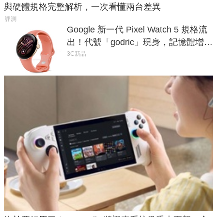
與硬體規格完整解析，一次看懂兩台差異
評測
Google 新一代 Pixel Watch 5 規格流
出！代號「godric」現身，記憶體增強
鎖定 AI 應用
3C新品