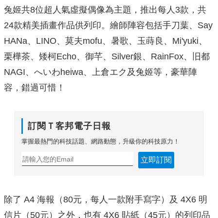
兔姬共8位超人氣虛擬偶像為主題，推出每人3款，共
24款精美插畫作品供列印。繪師陣容包括手刀葉、Say
HANa、LINO、莫夫mofu、暑歌、玉蒔良、Mi'yuki、
栗樺茶、矮柯Echo、御芊、Silver銀、RainFox、旧都
NAGI、へいわheiwa、上倉エク及兔姬等，豪華陣
容，錯過可惜！
訂閱Ｔ客邦電子日報
掌握最熱門的科技話題、網路動態，升級你的科技原力！
立即訂閱
除了 A4 海報（80元，每人一款附手寫字）及 4X6 明
信片（50元）之外，也有 4X6 貼紙（45元）的列印品