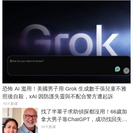
恐怖 AI 濫用！美國男子用 Grok 生成數千張兒童不雅
照後自殺，xAI 因防護失靈與不配合警方遭起訴
AI/大數據
找了半輩子求助偵探都沒用！66歲加
拿大男子靠ChatGPT，成功找回失散
50年家人
AI/大數據