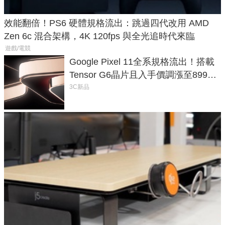
效能翻倍！PS6 硬體規格流出：跳過四代改用 AMD
Zen 6c 混合架構，4K 120fps 與全光追時代來臨
遊戲/電競
Google Pixel 11全系規格流出！搭載
Tensor G6晶片且入手價調漲至899美
元
3C新品