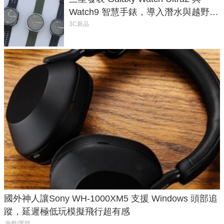
Watch9 智慧手錶，導入潛水與越野跑
導航功能
3C新品
國外神人讓Sony WH-1000XM5 支援 Windows 頭部追
蹤，延遲極低玩模擬飛行超有感
遊戲/電競