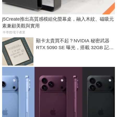
j5Create推出高質感模組化螢幕桌，融入木紋、磁吸元
素兼顧美觀與實用
半導體/電子產業
顯卡太貴買不起？NVIDIA 秘密武器
RTX 5090 SE 曝光，搭載 32GB 記憶
體