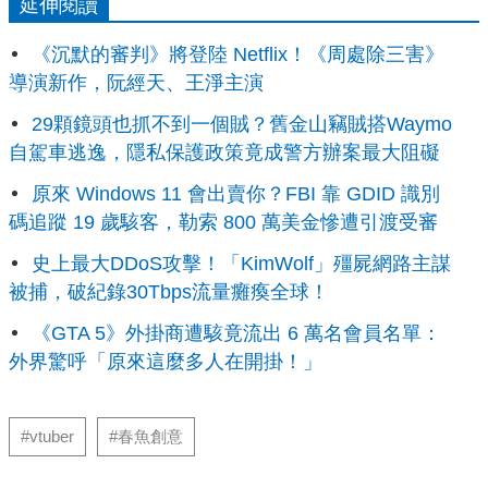
延伸閱讀
《沉默的審判》將登陸 Netflix！《周處除三害》
導演新作，阮經天、王淨主演
29顆鏡頭也抓不到一個賊？舊金山竊賊搭Waymo
自駕車逃逸，隱私保護政策竟成警方辦案最大阻礙
原來 Windows 11 會出賣你？FBI 靠 GDID 識別
碼追蹤 19 歲駭客，勒索 800 萬美金慘遭引渡受審
史上最大DDoS攻擊！「KimWolf」殭屍網路主謀
被捕，破紀錄30Tbps流量癱瘓全球！
《GTA 5》外掛商遭駭竟流出 6 萬名會員名單：
外界驚呼「原來這麼多人在開掛！」
#vtuber
#春魚創意