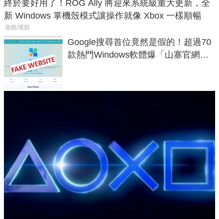
終於要好用了！ROG Ally 將迎來系統級重大更新，全
新 Windows 掌機殼模式讓操作就像 Xbox 一樣順暢
遊戲/電競
Google搜尋首位竟然是假的！超過70
款熱門Windows軟體爆「山寨官網」
危機