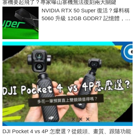
寨機要起飛了？專家曝山寨機無法復刻兩大關鍵
NVIDIA RTX 50 Super 復活？爆料稱
5060 升級 12GB GDDR7 記憶體，這
次規格終於不擠牙膏
DJI Pocket 4 vs 4P 怎麼選？從鏡頭、畫質、跟隨功能