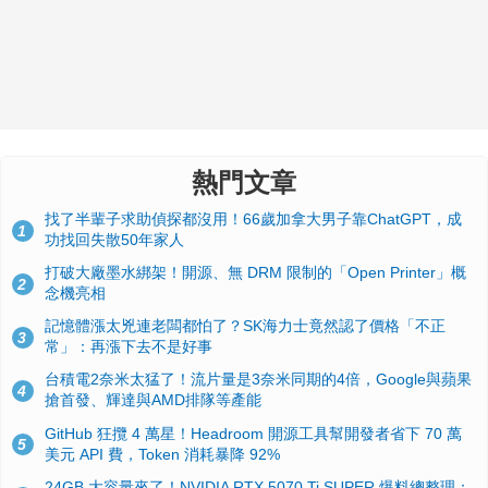
熱門文章
找了半輩子求助偵探都沒用！66歲加拿大男子靠ChatGPT，成
1
功找回失散50年家人
打破大廠墨水綁架！開源、無 DRM 限制的「Open Printer」概
2
念機亮相
記憶體漲太兇連老闆都怕了？SK海力士竟然認了價格「不正
3
常」：再漲下去不是好事
台積電2奈米太猛了！流片量是3奈米同期的4倍，Google與蘋果
4
搶首發、輝達與AMD排隊等產能
GitHub 狂攬 4 萬星！Headroom 開源工具幫開發者省下 70 萬
5
美元 API 費，Token 消耗暴降 92%
24GB 大容量來了！NVIDIA RTX 5070 Ti SUPER 爆料總整理：