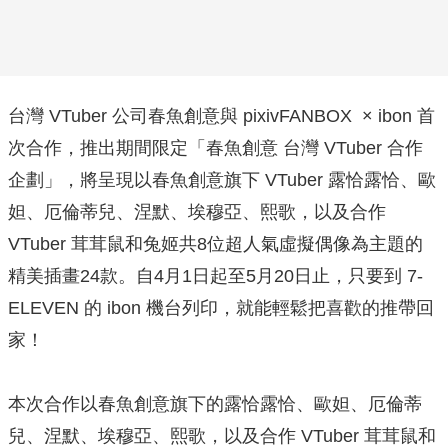
台灣 VTuber 公司春魚創意與 pixivFANBOX × ibon 首
次合作，推出期間限定「春魚創意 台灣 VTuber 合作
企劃」，將呈現以春魚創意旗下 VTuber 露恰露恰、歐
妲、厄倫蒂兒、涅默、埃穆亞、熙歌，以及合作
VTuber 茸茸鼠和兔姬共8位超人氣虛擬偶像為主題的
精美插畫24款。自4月1日起至5月20日止，只要到 7-
ELEVEN 的 ibon 機台列印，就能輕鬆把喜歡的推帶回
家！
本次合作以春魚創意旗下的露恰露恰、歐妲、厄倫蒂
兒、涅默、埃穆亞、熙歌，以及合作 VTuber 茸茸鼠和