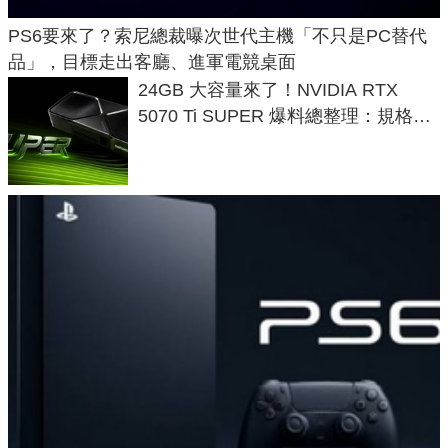
PS6要來了？索尼總裁曝次世代主機「不只是PC替代
品」，目標走出客廳、進軍電競桌面
24GB 大容量來了！NVIDIA RTX
5070 Ti SUPER 爆料總整理：規格、
功耗、上市時間