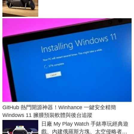
延長 1.5 倍
GitHub 熱門開源神器！Winhance 一鍵安全精簡
Windows 11 臃腫預裝軟體與後台追蹤
日廠 My Play Watch 手錶專玩經典遊
戲、內建俄羅斯方塊、太空侵略者，