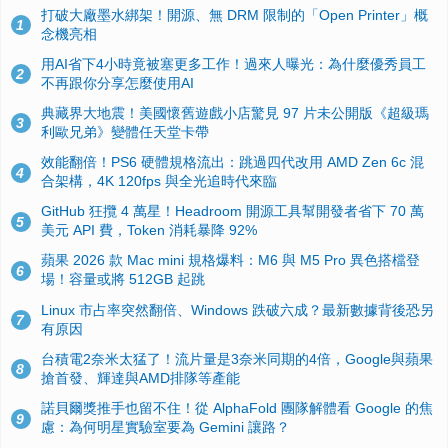
打破大廠墨水綁架！開源、無 DRM 限制的「Open Printer」概
1
念機亮相
用AI省下4小時竟被塞更多工作！過來人曝光：為什麼優秀員工
2
不再跟你分享怎麼使用AI
典藏界大地震！美國懷舊遊戲小店驚見 97 片未公開版《超級瑪
3
利歐兄弟》變體任天堂卡帶
效能翻倍！PS6 硬體規格流出：跳過四代改用 AMD Zen 6c 混
4
合架構，4K 120fps 與全光追時代來臨
GitHub 狂攬 4 萬星！Headroom 開源工具幫開發者省下 70 萬
5
美元 API 費，Token 消耗暴降 92%
蘋果 2026 款 Mac mini 規格爆料：M6 與 M5 Pro 異色搭檔登
6
場！容量或將 512GB 起跳
Linux 市占率突然翻倍、Windows 跌破六成？最新數據背後恐另
7
有原因
台積電2奈米太猛了！流片量是3奈米同期的4倍，Google與蘋果
8
搶首發、輝達與AMD排隊等產能
諾貝爾獎推手也留不住！從 AlphaFold 團隊解體看 Google 的焦
9
慮：為何明星實驗室要為 Gemini 讓路？