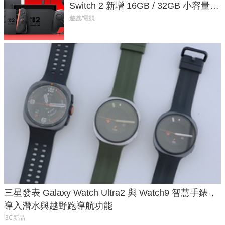
Switch 2 新增 16GB / 32GB 小容量遊
戲卡的選擇
遊戲/電競
三星發表 Galaxy Watch Ultra2 與 Watch9 智慧手錶，
導入潛水與越野跑導航功能
3C新品