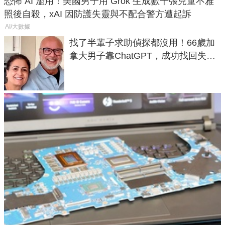
恐怖 AI 濫用！美國男子用 Grok 生成數千張兒童不雅
照後自殺，xAI 因防護失靈與不配合警方遭起訴
AI/大數據
找了半輩子求助偵探都沒用！66歲加
拿大男子靠ChatGPT，成功找回失散
50年家人