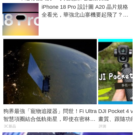
iPhone 18 Pro 設計圖 A20 晶片規格
全看光，華強北山寨機要起飛了？專
家曝山寨機無法復刻兩大關鍵
狗界最強「寵物追蹤器」問世！Fi Ultra
DJI Pocket
智慧項圈結合低軌衛星，即使在密林山
畫質、跟隨功
谷也能精準找回愛犬
一次看懂兩台
3C新品
評測