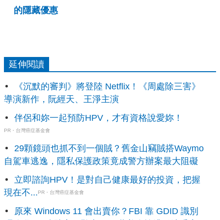
的隱藏優惠
延伸閱讀
《沉默的審判》將登陸 Netflix！《周處除三害》
導演新作，阮經天、王淨主演
伴侶和妳一起預防HPV，才有資格說愛妳！
PR・台灣癌症基金會
29顆鏡頭也抓不到一個賊？舊金山竊賊搭Waymo
自駕車逃逸，隱私保護政策竟成警方辦案最大阻礙
立即諮詢HPV！是對自己健康最好的投資，把握
現在不...
PR・台灣癌症基金會
原來 Windows 11 會出賣你？FBI 靠 GDID 識別