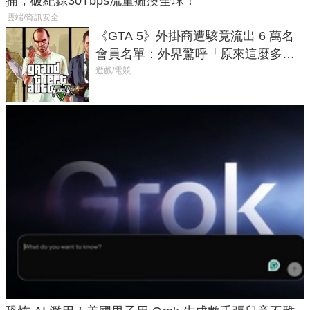
捕，破紀錄30Tbps流量癱瘓全球！
雲端/資訊安全
《GTA 5》外掛商遭駭竟流出 6 萬名
會員名單：外界驚呼「原來這麼多人
在開掛！」
遊戲/電競