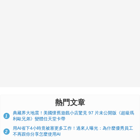
熱門文章
典藏界大地震！美國懷舊遊戲小店驚見 97 片未公開版《超級瑪
1
利歐兄弟》變體任天堂卡帶
用AI省下4小時竟被塞更多工作！過來人曝光：為什麼優秀員工
2
不再跟你分享怎麼使用AI