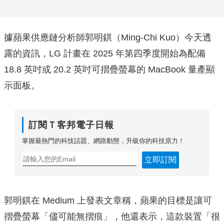
據蘋果供應鏈分析師郭明錤（Ming-Chi Kuo）今天透
露的資訊，LG 計畫在 2025 年第四季度開始為配備
18.8 英吋或 20.2 英吋可摺疊螢幕的 MacBook 量產顯
示面板。
訂閱Ｔ客邦電子日報
掌握最熱門的科技話題、網路動態，升級你的科技原力！
立即訂閱
郭明錤在 Medium 上發表文章稱，蘋果的目標是讓可
摺疊螢幕「儘可能無摺痕」，他還表示，這款裝置「很