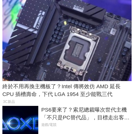
終於不用再換主機板了？Intel 傳將效仿 AMD 延長
CPU 插槽壽命，下代 LGA 1954 至少能戰三代
3C新品
PS6要來了？索尼總裁曝次世代主機
「不只是PC替代品」，目標走出客
廳、進軍電競桌面
遊戲/電競