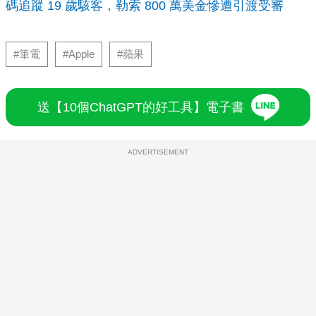
碼追蹤 19 歲駭客，勒索 800 萬美金慘遭引渡受審
#筆電
#Apple
#蘋果
送【10個ChatGPT的好工具】電子書
ADVERTISEMENT