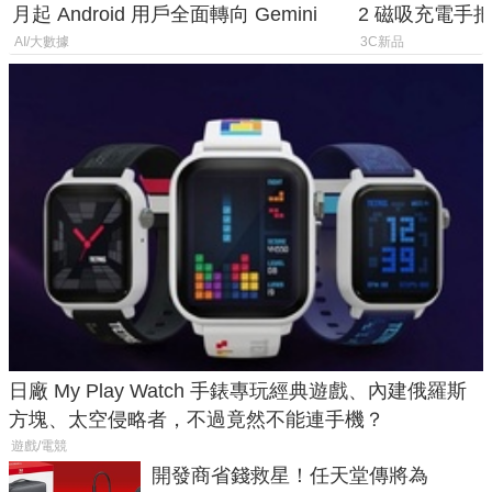
月起 Android 用戶全面轉向 Gemini
2 磁吸充電手把
倍
AI/大數據
3C新品
日廠 My Play Watch 手錶專玩經典遊戲、內建俄羅斯
方塊、太空侵略者，不過竟然不能連手機？
遊戲/電競
開發商省錢救星！任天堂傳將為