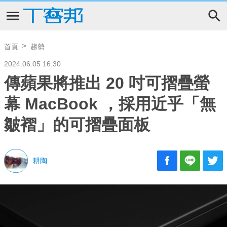
首頁
趨勢
2024.06.05 16:30
傳蘋果將推出 20 吋可摺疊螢
幕 MacBook ，採用近乎「無
皺褶」的可摺疊面板
耕陶