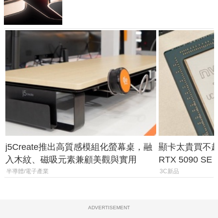
元
j5Create推出高質感模組化螢幕桌，融
顯卡太貴買不起？
入木紋、磁吸元素兼顧美觀與實用
RTX 5090 S
體
半導體/電子產業
3C新品
ADVERTISEMENT