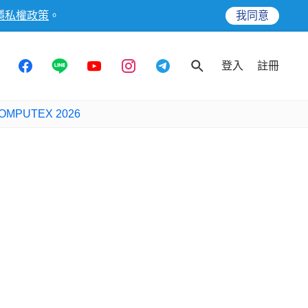
隱私權政策
。
我同意
登入
註冊
OMPUTEX 2026