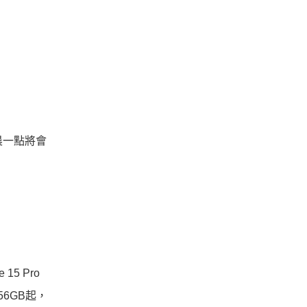
晨一點將會
 15 Pro
56GB起，