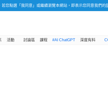
，若您點選「我同意」或繼續瀏覽本網站，即表示您同意我們的
片
活動
討論區
課程
#AI ChatGPT
深度有料
C