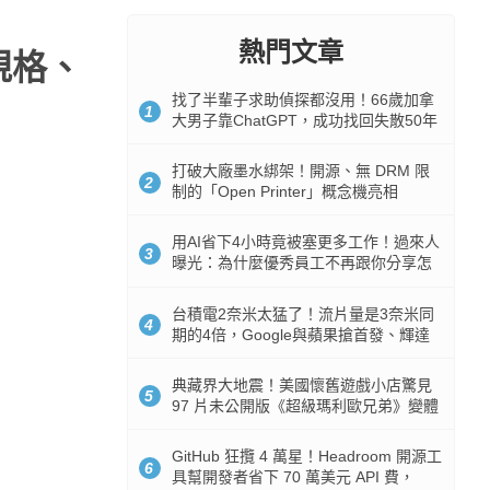
熱門文章
、規格、
找了半輩子求助偵探都沒用！66歲加拿
1
大男子靠ChatGPT，成功找回失散50年
家人
打破大廠墨水綁架！開源、無 DRM 限
2
制的「Open Printer」概念機亮相
用AI省下4小時竟被塞更多工作！過來人
3
曝光：為什麼優秀員工不再跟你分享怎
麼使用AI
台積電2奈米太猛了！流片量是3奈米同
4
期的4倍，Google與蘋果搶首發、輝達
與AMD排隊等產能
典藏界大地震！美國懷舊遊戲小店驚見
5
97 片未公開版《超級瑪利歐兄弟》變體
任天堂卡帶
GitHub 狂攬 4 萬星！Headroom 開源工
6
具幫開發者省下 70 萬美元 API 費，