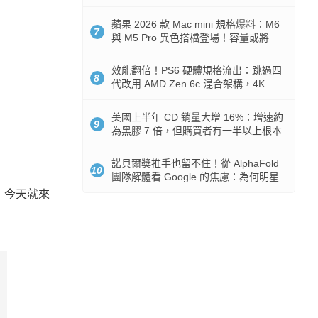
Token 消耗暴降 92%
蘋果 2026 款 Mac mini 規格爆料：M6
7
與 M5 Pro 異色搭檔登場！容量或將
512GB 起跳
效能翻倍！PS6 硬體規格流出：跳過四
8
代改用 AMD Zen 6c 混合架構，4K
120fps 與全光追時代來臨
美國上半年 CD 銷量大增 16%：增速約
9
為黑膠 7 倍，但購買者有一半以上根本
沒有播放器
諾貝爾獎推手也留不住！從 AlphaFold
10
團隊解體看 Google 的焦慮：為何明星
實驗室要為 Gemini 讓路？
，今天就來