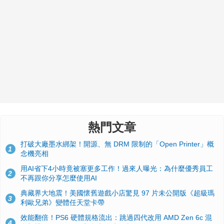
熱門文章
打破大廠墨水綁架！開源、無 DRM 限制的「Open Printer」概
1
念機亮相
用AI省下4小時竟被塞更多工作！過來人曝光：為什麼優秀員工
2
不再跟你分享怎麼使用AI
典藏界大地震！美國懷舊遊戲小店驚見 97 片未公開版《超級瑪
3
利歐兄弟》變體任天堂卡帶
效能翻倍！PS6 硬體規格流出：跳過四代改用 AMD Zen 6c 混
4