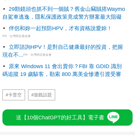
29顆鏡頭也抓不到一個賊？舊金山竊賊搭Waymo
自駕車逃逸，隱私保護政策竟成警方辦案最大阻礙
伴侶和妳一起預防HPV，才有資格說愛妳！
PR・台灣癌症基金會
立即諮詢HPV！是對自己健康最好的投資，把握
現在不...
PR・台灣癌症基金會
原來 Windows 11 會出賣你？FBI 靠 GDID 識別
碼追蹤 19 歲駭客，勒索 800 萬美金慘遭引渡受審
#卡普空
#遊戲話題
送【10個ChatGPT的好工具】電子書