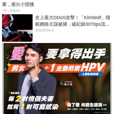
囊，瘦出小蠻腰
PR（新素簡）
史上最大DDoS攻擊！「KimWolf」殭
屍網路主謀被捕，破紀錄30Tbps流量
癱瘓全球！
雲端/資訊安全