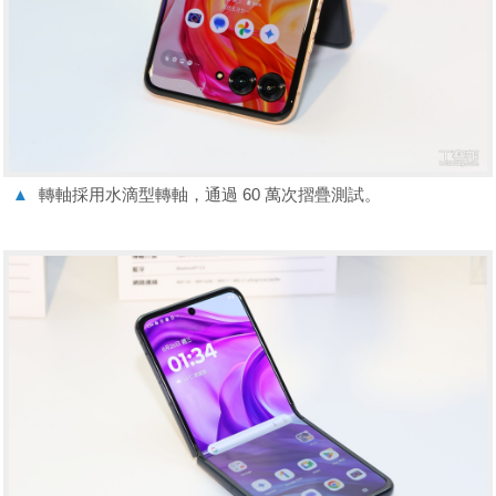
▲
轉軸採用水滴型轉軸，通過 60 萬次摺疊測試。