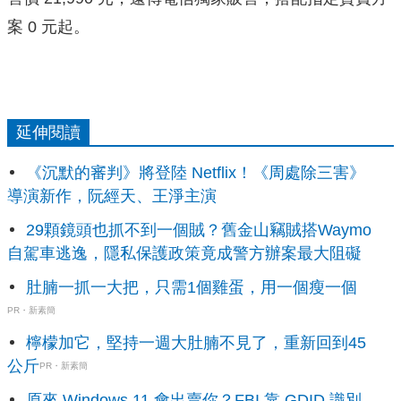
案 0 元起。
延伸閱讀
《沉默的審判》將登陸 Netflix！《周處除三害》
導演新作，阮經天、王淨主演
29顆鏡頭也抓不到一個賊？舊金山竊賊搭Waymo
自駕車逃逸，隱私保護政策竟成警方辦案最大阻礙
肚腩一抓一大把，只需1個雞蛋，用一個瘦一個
PR・新素簡
檸檬加它，堅持一週大肚腩不見了，重新回到45
公斤
PR・新素簡
原來 Windows 11 會出賣你？FBI 靠 GDID 識別