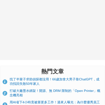
熱門文章
找了半輩子求助偵探都沒用！66歲加拿大男子靠ChatGPT，成
1
功找回失散50年家人
打破大廠墨水綁架！開源、無 DRM 限制的「Open Printer」概
2
念機亮相
用AI省下4小時竟被塞更多工作！過來人曝光：為什麼優秀員工
3