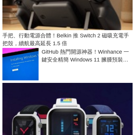
手把、行動電源合體！Belkin 推 Switch 2 磁吸充電手
把殼，續航最高延長 1.5 倍
GitHub 熱門開源神器！Winhance 一
鍵安全精簡 Windows 11 臃腫預裝軟
體與後台追蹤