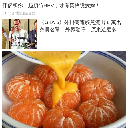
伴侶和妳一起預防HPV，才有資格說愛妳！
PR（台灣癌症基金會）
《GTA 5》外掛商遭駭竟流出 6 萬名
會員名單：外界驚呼「原來這麼多人
在開掛！」