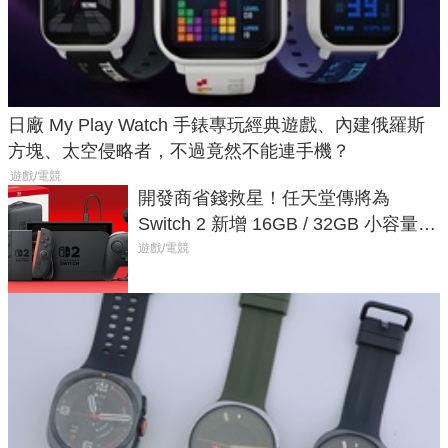
日廠 My Play Watch 手錶專玩經典遊戲、內建俄羅斯
方塊、太空侵略者，不過竟然不能連手機？
遊戲/電競
開發商省錢救星！任天堂傳將為
Switch 2 新增 16GB / 32GB 小容量遊
戲卡的選擇
遊戲/電競