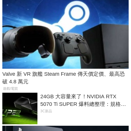
Valve 新 VR 旗艦 Steam Frame 傳天價定價、最高恐
破 4.8 萬元
遊戲/電競
24GB 大容量來了！NVIDIA RTX
5070 Ti SUPER 爆料總整理：規格、
功耗、上市時間
3C新品