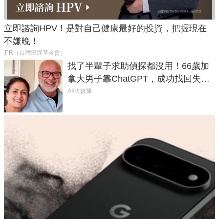
立即諮詢HPV！是對自己健康最好的投資，把握現在
不嫌晚！
PR（台灣癌症基金會）
找了半輩子求助偵探都沒用！66歲加
拿大男子靠ChatGPT，成功找回失散
50年家人
AI/大數據