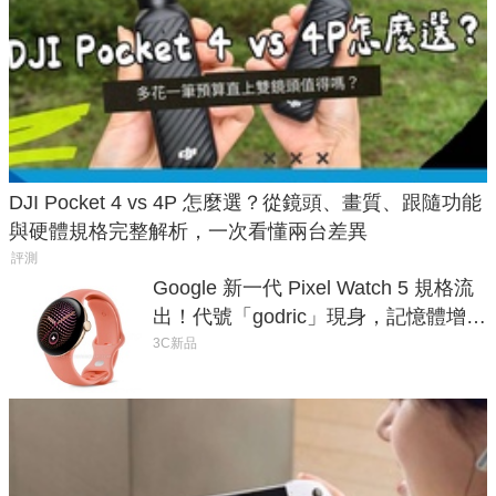
DJI Pocket 4 vs 4P 怎麼選？從鏡頭、畫質、跟隨功能
與硬體規格完整解析，一次看懂兩台差異
評測
Google 新一代 Pixel Watch 5 規格流
出！代號「godric」現身，記憶體增強
鎖定 AI 應用
3C新品