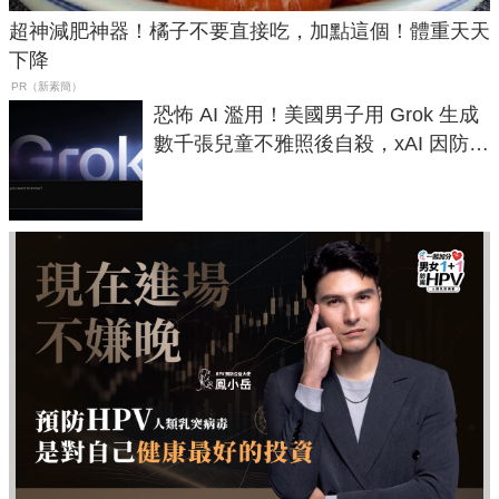
超神減肥神器！橘子不要直接吃，加點這個！體重天天
下降
PR（新素簡）
恐怖 AI 濫用！美國男子用 Grok 生成
數千張兒童不雅照後自殺，xAI 因防護
失靈與不配合警方遭起訴