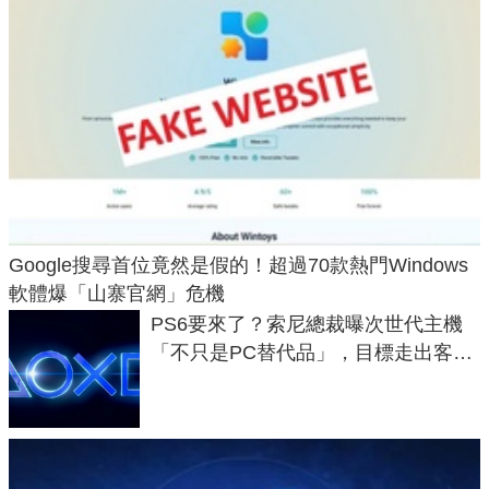
Google搜尋首位竟然是假的！超過70款熱門Windows
軟體爆「山寨官網」危機
PS6要來了？索尼總裁曝次世代主機
「不只是PC替代品」，目標走出客
廳、進軍電競桌面