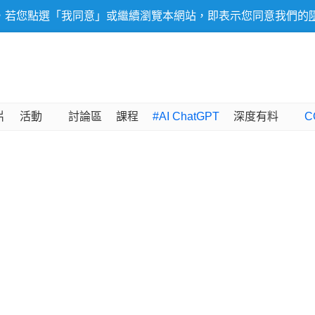
，若您點選「我同意」或繼續瀏覽本網站，即表示您同意我們的
片
活動
討論區
課程
#AI ChatGPT
深度有料
C