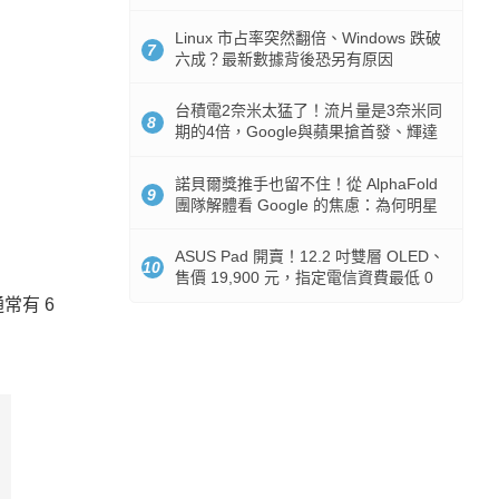
512GB 起跳
Linux 市占率突然翻倍、Windows 跌破
7
六成？最新數據背後恐另有原因
台積電2奈米太猛了！流片量是3奈米同
8
期的4倍，Google與蘋果搶首發、輝達
與AMD排隊等產能
諾貝爾獎推手也留不住！從 AlphaFold
9
團隊解體看 Google 的焦慮：為何明星
實驗室要為 Gemini 讓路？
ASUS Pad 開賣！12.2 吋雙層 OLED、
10
售價 19,900 元，指定電信資費最低 0
元入手
常有 6