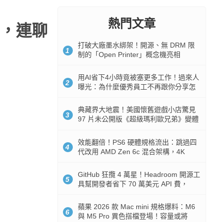
熱門文章
多，連聊
打破大廠墨水綁架！開源、無 DRM 限
1
制的「Open Printer」概念機亮相
用AI省下4小時竟被塞更多工作！過來人
2
曝光：為什麼優秀員工不再跟你分享怎
麼使用AI
典藏界大地震！美國懷舊遊戲小店驚見
3
97 片未公開版《超級瑪利歐兄弟》變體
任天堂卡帶
效能翻倍！PS6 硬體規格流出：跳過四
4
代改用 AMD Zen 6c 混合架構，4K
120fps 與全光追時代來臨
GitHub 狂攬 4 萬星！Headroom 開源工
5
具幫開發者省下 70 萬美元 API 費，
Token 消耗暴降 92%
蘋果 2026 款 Mac mini 規格爆料：M6
6
與 M5 Pro 異色搭檔登場！容量或將