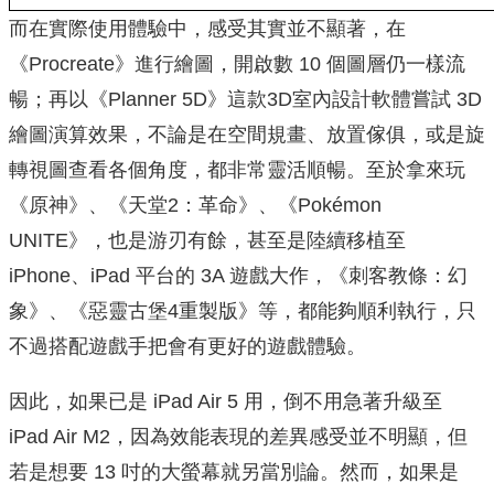
而在實際使用體驗中，感受其實並不顯著，在
《Procreate》進行繪圖，開啟數 10 個圖層仍一樣流
暢；再以《Planner 5D》這款3D室內設計軟體嘗試 3D
繪圖演算效果，不論是在空間規畫、放置傢俱，或是旋
轉視圖查看各個角度，都非常靈活順暢。至於拿來玩
《原神》、《天堂2：革命》、《Pokémon
UNITE》，也是游刃有餘，甚至是陸續移植至
iPhone、iPad 平台的 3A 遊戲大作，《刺客教條：幻
象》、《惡靈古堡4重製版》等，都能夠順利執行，只
不過搭配遊戲手把會有更好的遊戲體驗。
因此，如果已是 iPad Air 5 用，倒不用急著升級至
iPad Air M2，因為效能表現的差異感受並不明顯，但
若是想要 13 吋的大螢幕就另當別論。然而，如果是