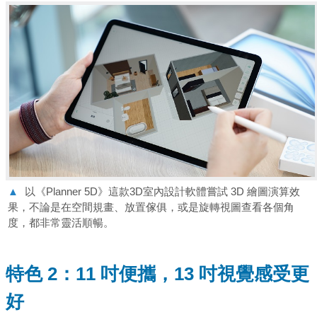
▲
以《Planner 5D》這款3D室內設計軟體嘗試 3D 繪圖演算效
果，不論是在空間規畫、放置傢俱，或是旋轉視圖查看各個角
度，都非常靈活順暢。
特色 2：11 吋便攜，13 吋視覺感受更
好