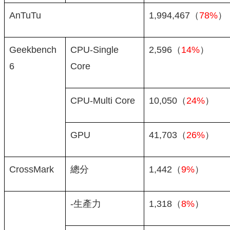
AnTuTu
1,994,467（
78%
）
Geekbench
CPU-Single
2,596（
14%
）
6
Core
CPU-Multi Core
10,050（
24%
）
GPU
41,703（
26%
）
CrossMark
總分
1,442（
9%
）
-生產力
1,318（
8%
）