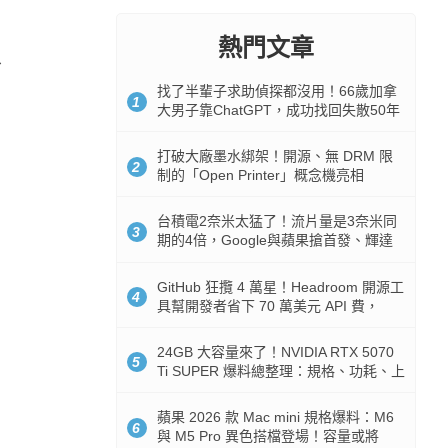
熱門文章
、
找了半輩子求助偵探都沒用！66歲加拿
1
大男子靠ChatGPT，成功找回失散50年
家人
打破大廠墨水綁架！開源、無 DRM 限
2
制的「Open Printer」概念機亮相
台積電2奈米太猛了！流片量是3奈米同
3
期的4倍，Google與蘋果搶首發、輝達
與AMD排隊等產能
GitHub 狂攬 4 萬星！Headroom 開源工
4
具幫開發者省下 70 萬美元 API 費，
Token 消耗暴降 92%
24GB 大容量來了！NVIDIA RTX 5070
5
Ti SUPER 爆料總整理：規格、功耗、上
市時間
蘋果 2026 款 Mac mini 規格爆料：M6
6
與 M5 Pro 異色搭檔登場！容量或將