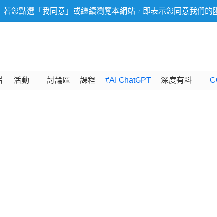
，若您點選「我同意」或繼續瀏覽本網站，即表示您同意我們的
片
活動
討論區
課程
#AI ChatGPT
深度有料
C