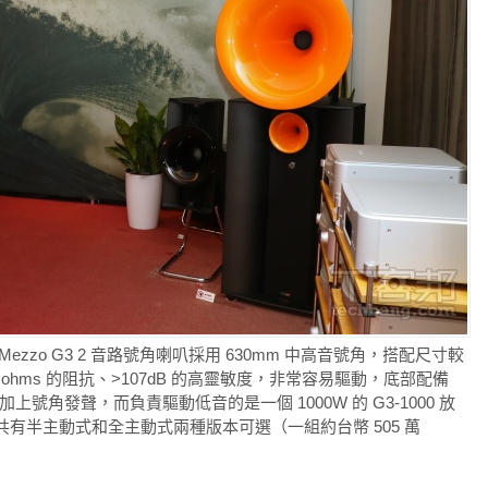
de Mezzo G3 2 音路號角喇叭採用 630mm 中高音號角，搭配尺寸較
 ohms 的阻抗、>107dB 的高靈敏度，非常容易驅動，底部配備
號角發聲，而負責驅動低音的是一個 1000W 的 G3-1000 放
有半主動式和全主動式兩種版本可選（一組約台幣 505 萬