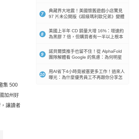
512GB 起跳
典藏界大地震！美國懷舊遊戲小店驚見
7
97 片未公開版《超級瑪利歐兄弟》變體
任天堂卡帶
美國上半年 CD 銷量大增 16%：增速約
8
為黑膠 7 倍，但購買者有一半以上根本
沒有播放器
諾貝爾獎推手也留不住！從 AlphaFold
9
團隊解體看 Google 的焦慮：為何明星
實驗室要為 Gemini 讓路？
用AI省下4小時竟被塞更多工作！過來人
10
曝光：為什麼優秀員工不再跟你分享怎
麼使用AI
集 500
國加州好
響，讓讀者