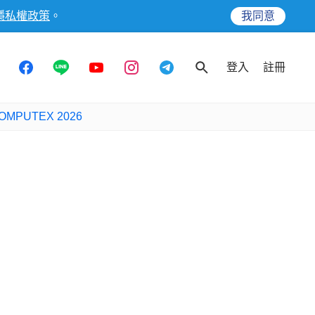
隱私權政策
。
我同意
登入
註冊
OMPUTEX 2026