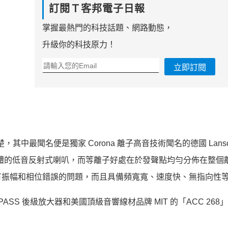
訂閱Ｔ客邦電子日報
掌握最熱門的科技話題、網路動態，
升級你的科技原力！
立即訂閱
其中最聞名便是獨家 Corona 離子高音技術聞名的德國 Lansche
 9 單體的低音反射式喇叭，而等離子好處在於發聲點均勻分佈在整個
有振幅和相位錯誤的問題，而且具備頻寬寬、速度快、無指向性
叭搭配 PASS 後級放大器和美國頂級音響線材品牌 MIT 的「ACC 26