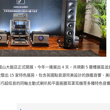
(四) 起於圓山大飯店正式開展，今年一連展出 4 天，共規劃 5 層樓展區並邀
整出 15 家特色展房，包含英國點音源完美設計的旗艦音響、美
、輕巧超低音的同軸主動式喇叭和平面振膜耳罩耳機等多種特色音