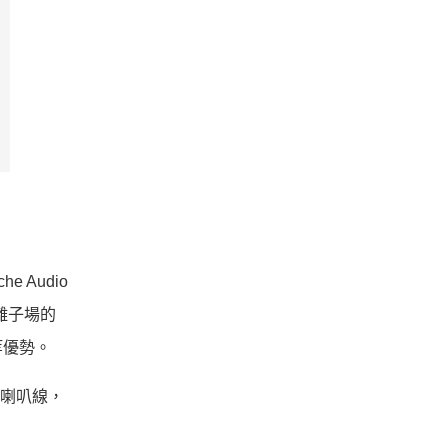
 Audio
離子場的
等優勢。
8」喇叭線，