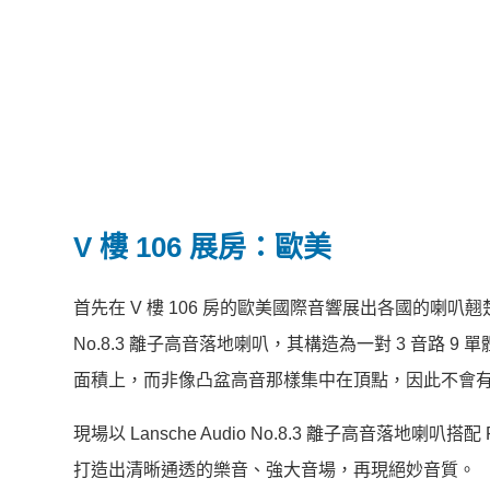
V 樓 106 展房：歐美
首先在 V 樓 106 房的歐美國際音響展出各國的喇叭翹楚，
No.8.3 離子高音落地喇叭，其構造為一對 3 音路
面積上，而非像凸盆高音那樣集中在頂點，因此不會
現場以 Lansche Audio No.8.3 離子高音落地喇
打造出清晰通透的樂音、強大音場，再現絕妙音質。