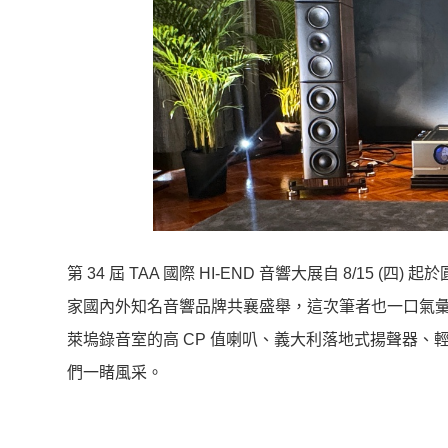
第 34 屆 TAA 國際 HI-END 音響大展自 8/15 
家國內外知名音響品牌共襄盛舉，這次筆者也一口氣彙
萊塢錄音室的高 CP 值喇叭、義大利落地式揚聲器
們一睹風采。