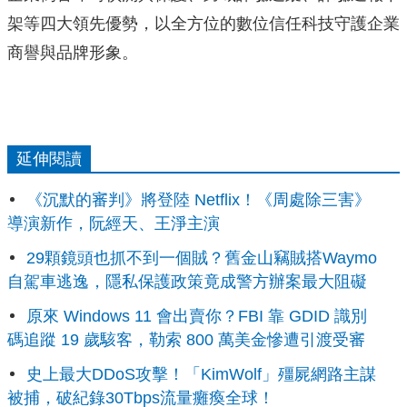
架等四大領先優勢，以全方位的數位信任科技守護企業
商譽與品牌形象。
延伸閱讀
《沉默的審判》將登陸 Netflix！《周處除三害》
導演新作，阮經天、王淨主演
29顆鏡頭也抓不到一個賊？舊金山竊賊搭Waymo
自駕車逃逸，隱私保護政策竟成警方辦案最大阻礙
原來 Windows 11 會出賣你？FBI 靠 GDID 識別
碼追蹤 19 歲駭客，勒索 800 萬美金慘遭引渡受審
史上最大DDoS攻擊！「KimWolf」殭屍網路主謀
被捕，破紀錄30Tbps流量癱瘓全球！