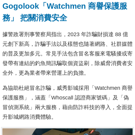
Gogolook「Watchmen 商譽保護服
務」 把關消費安全
據警政署刑事警察局指出，2023 年詐騙財損達 88 億
元創下新高，詐騙手法以及樣態也隨著網路、社群媒體
的普及更加多元。常見手法包含冒名客服來電騷擾或寄
發帶有連結的釣魚簡訊騙取個資盜刷，除威脅消費者安
全外，更為業者帶來營運上的負擔。
為協助杜絕冒名詐騙，威秀影城採用「Watchmen 商譽
保護服務」，涵蓋「Whoscall 認證商家號碼」及「偽
冒偵測系統」兩大服務，藉由防詐科技的導入，全面提
升影城網路消費體驗。