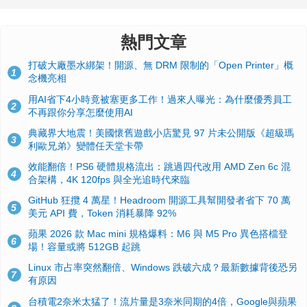
熱門文章
打破大廠墨水綁架！開源、無 DRM 限制的「Open Printer」概
1
念機亮相
用AI省下4小時竟被塞更多工作！過來人曝光：為什麼優秀員工
2
不再跟你分享怎麼使用AI
典藏界大地震！美國懷舊遊戲小店驚見 97 片未公開版《超級瑪
3
利歐兄弟》變體任天堂卡帶
效能翻倍！PS6 硬體規格流出：跳過四代改用 AMD Zen 6c 混
4
合架構，4K 120fps 與全光追時代來臨
GitHub 狂攬 4 萬星！Headroom 開源工具幫開發者省下 70 萬
5
美元 API 費，Token 消耗暴降 92%
蘋果 2026 款 Mac mini 規格爆料：M6 與 M5 Pro 異色搭檔登
6
場！容量或將 512GB 起跳
Linux 市占率突然翻倍、Windows 跌破六成？最新數據背後恐另
7
有原因
台積電2奈米太猛了！流片量是3奈米同期的4倍，Google與蘋果