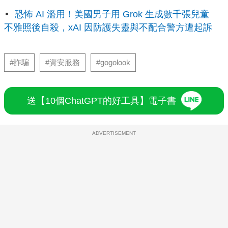
恐怖 AI 濫用！美國男子用 Grok 生成數千張兒童
不雅照後自殺，xAI 因防護失靈與不配合警方遭起訴
#詐騙
#資安服務
#gogolook
送【10個ChatGPT的好工具】電子書
ADVERTISEMENT