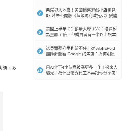
512GB 起跳
典藏界大地震！美國懷舊遊戲小店驚見
7
97 片未公開版《超級瑪利歐兄弟》變體
任天堂卡帶
美國上半年 CD 銷量大增 16%：增速約
8
為黑膠 7 倍，但購買者有一半以上根本
沒有播放器
諾貝爾獎推手也留不住！從 AlphaFold
9
團隊解體看 Google 的焦慮：為何明星
實驗室要為 Gemini 讓路？
用AI省下4小時竟被塞更多工作！過來人
功能、多
10
曝光：為什麼優秀員工不再跟你分享怎
麼使用AI