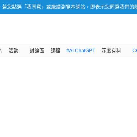
，若您點選「我同意」或繼續瀏覽本網站，即表示您同意我們的
片
活動
討論區
課程
#AI ChatGPT
深度有料
C