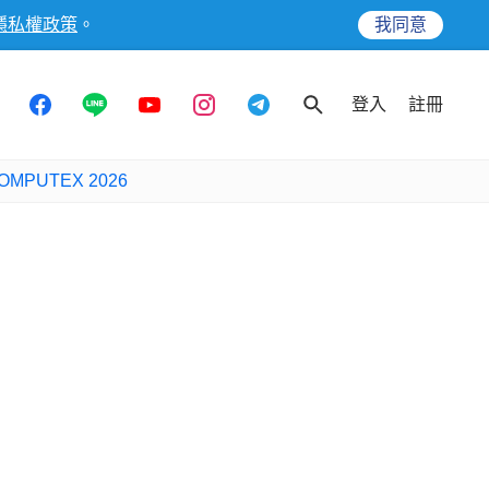
隱私權政策
。
我同意
登入
註冊
OMPUTEX 2026