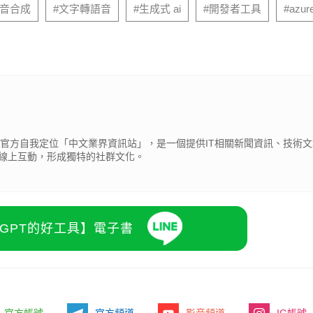
語音合成
#文字轉語音
#生成式 ai
#開發者工具
#azure
cβ），官方自我定位「中文業界資訊站」，是一個提供IT相關新聞資訊、技術
線上互動，形成獨特的社群文化。
atGPT的好工具】電子書
官方帳號
官方頻道
影音頻道
IG帳號