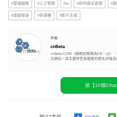
#雲端服務
#人工智慧
#ai
#自然語言處理
#
#虛擬替身
#多語種
#影片生成
作者
cnBeta
cnBeta.COM（被網友簡稱為CB、
文網站。其主要特色為遊客的匿名評論及
送【10個Ch
粉絲專頁