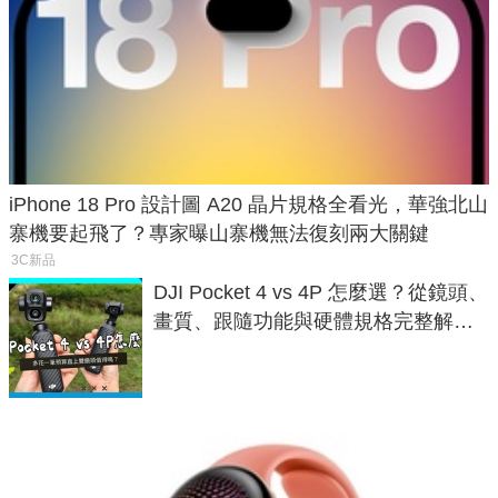
iPhone 18 Pro 設計圖 A20 晶片規格全看光，華強北山
寨機要起飛了？專家曝山寨機無法復刻兩大關鍵
3C新品
DJI Pocket 4 vs 4P 怎麼選？從鏡頭、
畫質、跟隨功能與硬體規格完整解
析，一次看懂兩台差異