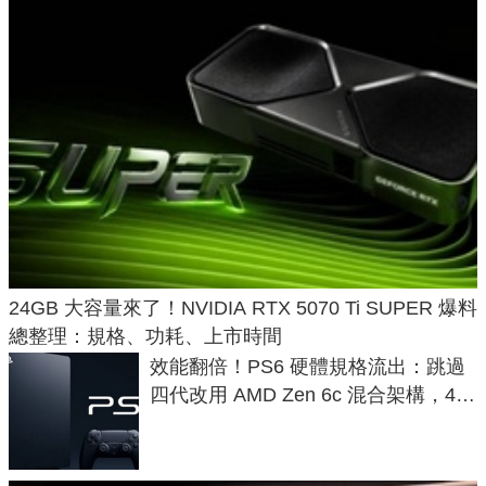
24GB 大容量來了！NVIDIA RTX 5070 Ti SUPER 爆料
總整理：規格、功耗、上市時間
效能翻倍！PS6 硬體規格流出：跳過
四代改用 AMD Zen 6c 混合架構，4K
120fps 與全光追時代來臨