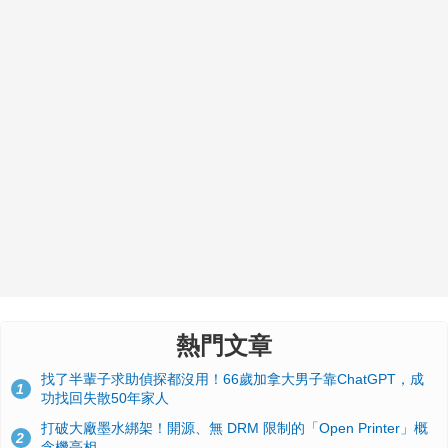
熱門文章
找了半輩子求助偵探都沒用！66歲加拿大男子靠ChatGPT，成
1
功找回失散50年家人
打破大廠墨水綁架！開源、無 DRM 限制的「Open Printer」概
2
念機亮相