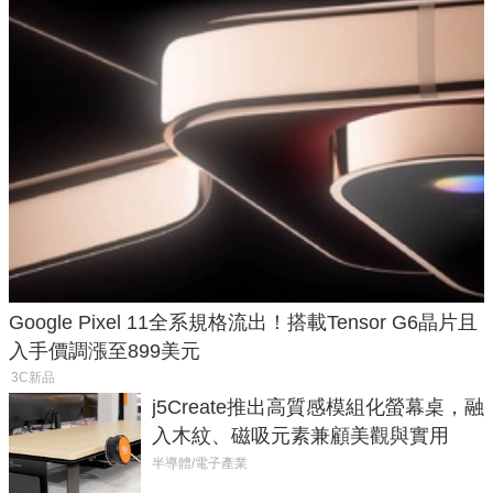
Google Pixel 11全系規格流出！搭載Tensor G6晶片且
入手價調漲至899美元
3C新品
j5Create推出高質感模組化螢幕桌，融
入木紋、磁吸元素兼顧美觀與實用
半導體/電子產業