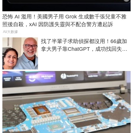
恐怖 AI 濫用！美國男子用 Grok 生成數千張兒童不雅
照後自殺，xAI 因防護失靈與不配合警方遭起訴
AI/大數據
找了半輩子求助偵探都沒用！66歲加
拿大男子靠ChatGPT，成功找回失散
50年家人