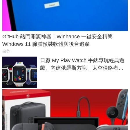
GitHub 熱門開源神器！Winhance 一鍵安全精簡
Windows 11 臃腫預裝軟體與後台追蹤
趨勢
日廠 My Play Watch 手錶專玩經典遊
戲、內建俄羅斯方塊、太空侵略者，
不過竟然不能連手機？