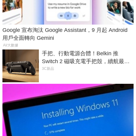
Google 宣布淘汰 Google Assistant，9 月起 Android
用戶全面轉向 Gemini
AI/大數據
手把、行動電源合體！Belkin 推
Switch 2 磁吸充電手把殼，續航最高
延長 1.5 倍
3C新品