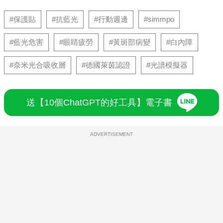
#保護貼
#抗藍光
#行動週邊
#simmpo
#藍光危害
#眼睛疲勞
#黃斑部病變
#白內障
#奈米光合吸收層
#德國萊茵認證
#光譜模擬器
送【10個ChatGPT的好工具】電子書
ADVERTISEMENT