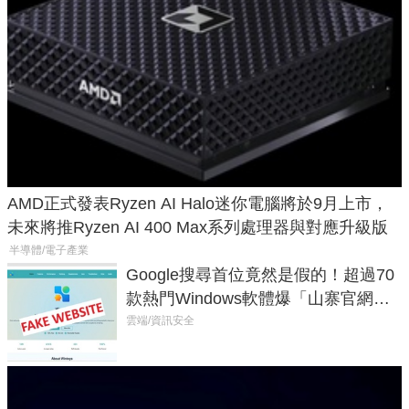
AMD正式發表Ryzen AI Halo迷你電腦將於9月上市，
未來將推Ryzen AI 400 Max系列處理器與對應升級版
半導體/電子產業
Google搜尋首位竟然是假的！超過70
款熱門Windows軟體爆「山寨官網」
危機
雲端/資訊安全