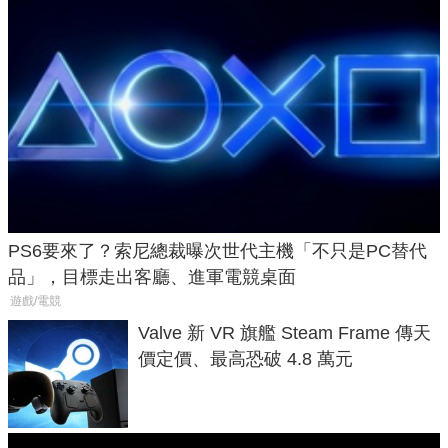
PS6要來了？索尼總裁曝次世代主機「不只是PC替代
品」，目標走出客廳、進軍電競桌面
遊戲/電競
Valve 新 VR 旗艦 Steam Frame 傳天
價定價、最高恐破 4.8 萬元