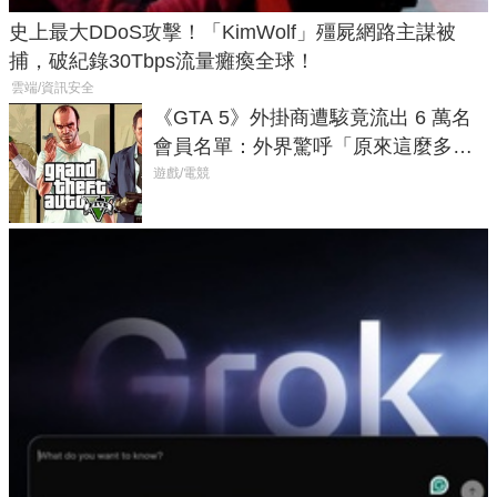
史上最大DDoS攻擊！「KimWolf」殭屍網路主謀被
捕，破紀錄30Tbps流量癱瘓全球！
雲端/資訊安全
《GTA 5》外掛商遭駭竟流出 6 萬名
會員名單：外界驚呼「原來這麼多人
在開掛！」
遊戲/電競