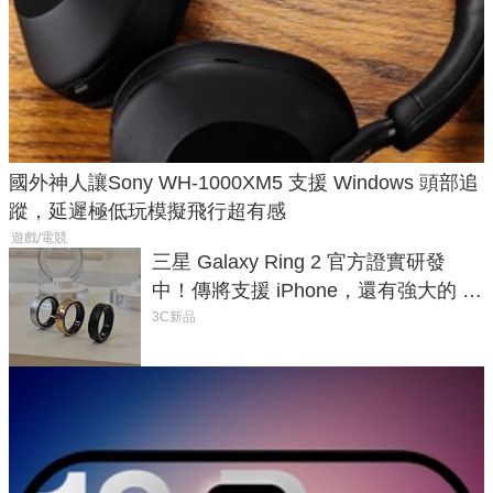
國外神人讓Sony WH-1000XM5 支援 Windows 頭部追
蹤，延遲極低玩模擬飛行超有感
遊戲/電競
三星 Galaxy Ring 2 官方證實研發
中！傳將支援 iPhone，還有強大的 AI
與智慧家電連動功能
3C新品