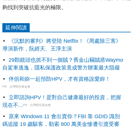
夠找到突破抗藍光的極限。
延伸閱讀
《沉默的審判》將登陸 Netflix！《周處除三害》
導演新作，阮經天、王淨主演
29顆鏡頭也抓不到一個賊？舊金山竊賊搭Waymo
自駕車逃逸，隱私保護政策竟成警方辦案最大阻礙
伴侶和妳一起預防HPV，才有資格說愛妳！
PR・台灣癌症基金會
立即諮詢HPV！是對自己健康最好的投資，把握
現在不...
PR・台灣癌症基金會
原來 Windows 11 會出賣你？FBI 靠 GDID 識別
碼追蹤 19 歲駭客，勒索 800 萬美金慘遭引渡受審