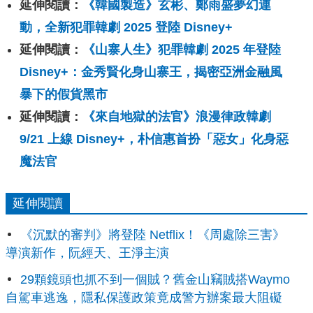
延伸閱讀：
《韓國製造》玄彬、鄭雨盛夢幻連
動，全新犯罪韓劇 2025 登陸 Disney+
延伸閱讀：
《山寨人生》犯罪韓劇 2025 年登陸
Disney+：金秀賢化身山寨王，揭密亞洲金融風
暴下的假貨黑市
延伸閱讀：
《來自地獄的法官》浪漫律政韓劇
9/21 上線 Disney+，朴信惠首扮「惡女」化身惡
魔法官
延伸閱讀
《沉默的審判》將登陸 Netflix！《周處除三害》
導演新作，阮經天、王淨主演
29顆鏡頭也抓不到一個賊？舊金山竊賊搭Waymo
自駕車逃逸，隱私保護政策竟成警方辦案最大阻礙