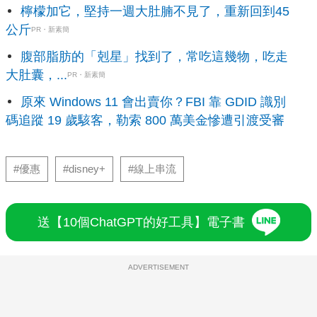
檸檬加它，堅持一週大肚腩不見了，重新回到45
公斤
PR・新素簡
腹部脂肪的「剋星」找到了，常吃這幾物，吃走
大肚囊，...
PR・新素簡
原來 Windows 11 會出賣你？FBI 靠 GDID 識別
碼追蹤 19 歲駭客，勒索 800 萬美金慘遭引渡受審
#優惠
#disney+
#線上串流
送【10個ChatGPT的好工具】電子書
ADVERTISEMENT