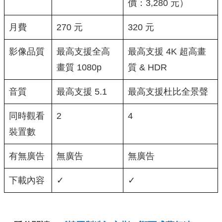
價：3,280 元）
月費
270 元
320 元
影像品質
最高支援全高
最高支援 4K 超高畫
畫質 1080p
質 & HDR
音質
最高支援 5.1
最高支援杜比全景聲
同時觀看
2
4
裝置數
有無廣告
無廣告
無廣告
下載內容
✓
✓