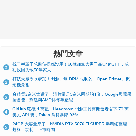
熱門文章
找了半輩子求助偵探都沒用！66歲加拿大男子靠ChatGPT，成
1
功找回失散50年家人
打破大廠墨水綁架！開源、無 DRM 限制的「Open Printer」概
2
念機亮相
台積電2奈米太猛了！流片量是3奈米同期的4倍，Google與蘋果
3
搶首發、輝達與AMD排隊等產能
GitHub 狂攬 4 萬星！Headroom 開源工具幫開發者省下 70 萬
4
美元 API 費，Token 消耗暴降 92%
24GB 大容量來了！NVIDIA RTX 5070 Ti SUPER 爆料總整理：
5
規格、功耗、上市時間