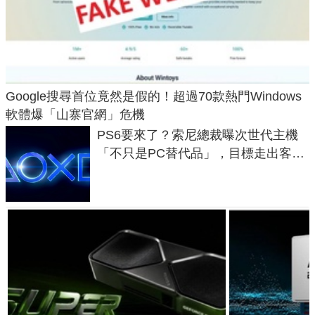
Google搜尋首位竟然是假的！超過70款熱門Windows
軟體爆「山寨官網」危機
PS6要來了？索尼總裁曝次世代主機
「不只是PC替代品」，目標走出客
廳、進軍電競桌面