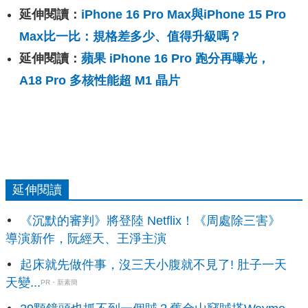
延伸閱讀：
iPhone 16 Pro Max與iPhone 15 Pro
Max比一比：規格差多少、值得升級嗎？
延伸閱讀：
蘋果 iPhone 16 Pro 跑分再曝光，
A18 Pro 多核性能超 M1 晶片
延伸閱讀
《沉默的審判》將登陸 Netflix！《周處除三害》
導演新作，阮經天、王淨主演
起床就先做件事，沒三天小腹就不見了! 肚子一天
天變...
PR・新素簡