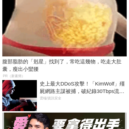
腹部脂肪的「剋星」找到了，常吃這幾物，吃走大肚
囊，瘦出小蠻腰
PR（新素簡）
史上最大DDoS攻擊！「KimWolf」殭
屍網路主謀被捕，破紀錄30Tbps流量
癱瘓全球！
雲端/資訊安全