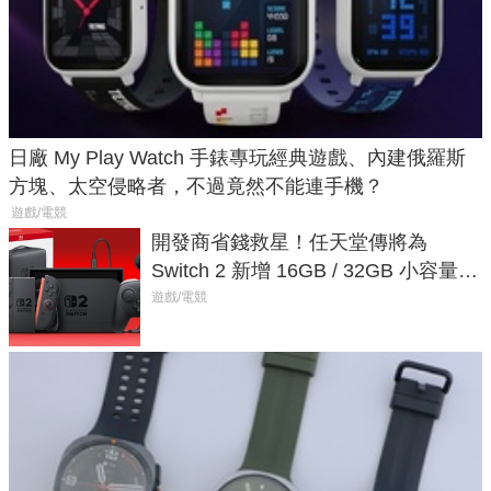
日廠 My Play Watch 手錶專玩經典遊戲、內建俄羅斯
方塊、太空侵略者，不過竟然不能連手機？
遊戲/電競
開發商省錢救星！任天堂傳將為
Switch 2 新增 16GB / 32GB 小容量遊
戲卡的選擇
遊戲/電競