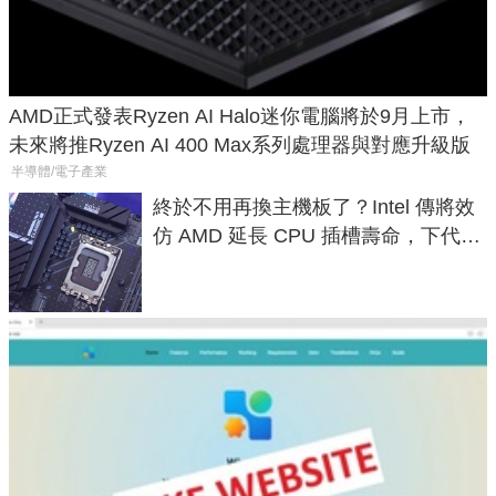
AMD正式發表Ryzen AI Halo迷你電腦將於9月上市，
未來將推Ryzen AI 400 Max系列處理器與對應升級版
半導體/電子產業
終於不用再換主機板了？Intel 傳將效
仿 AMD 延長 CPU 插槽壽命，下代
LGA 1954 至少能戰三代