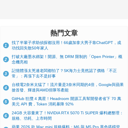
熱門文章
找了半輩子求助偵探都沒用！66歲加拿大男子靠ChatGPT，成
1
功找回失散50年家人
打破大廠墨水綁架！開源、無 DRM 限制的「Open Printer」概
2
念機亮相
記憶體漲太兇連老闆都怕了？SK海力士竟然認了價格「不正
3
常」：再漲下去不是好事
台積電2奈米太猛了！流片量是3奈米同期的4倍，Google與蘋果
4
搶首發、輝達與AMD排隊等產能
GitHub 狂攬 4 萬星！Headroom 開源工具幫開發者省下 70 萬
5
美元 API 費，Token 消耗暴降 92%
24GB 大容量來了！NVIDIA RTX 5070 Ti SUPER 爆料總整理：
6
規格、功耗、上市時間
蘋果 2026 款 Mac mini 規格爆料：M6 與 M5 Pro 異色搭檔登