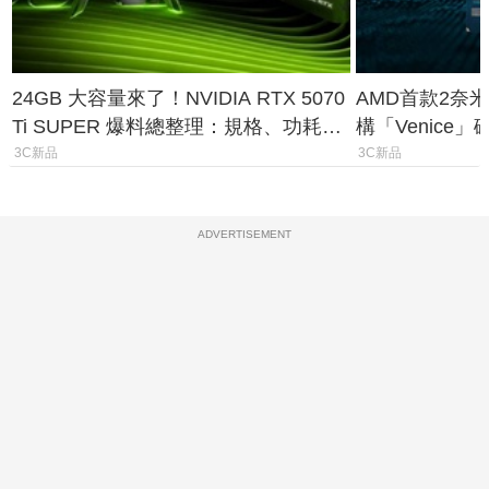
24GB 大容量來了！NVIDIA RTX 5070
AMD首款2奈米
Ti SUPER 爆料總整理：規格、功耗、
構「Venice
上市時間
能大噴發70%
3C新品
3C新品
ADVERTISEMENT