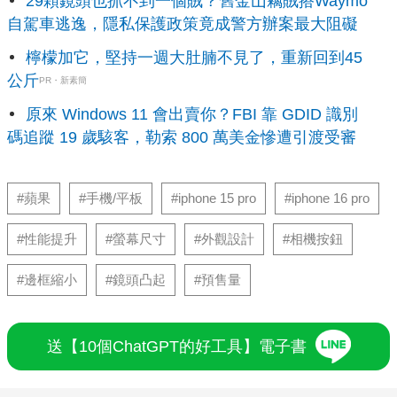
29顆鏡頭也抓不到一個賊？舊金山竊賊搭Waymo
自駕車逃逸，隱私保護政策竟成警方辦案最大阻礙
檸檬加它，堅持一週大肚腩不見了，重新回到45
公斤
PR・新素簡
原來 Windows 11 會出賣你？FBI 靠 GDID 識別
碼追蹤 19 歲駭客，勒索 800 萬美金慘遭引渡受審
#蘋果
#手機/平板
#iphone 15 pro
#iphone 16 pro
#性能提升
#螢幕尺寸
#外觀設計
#相機按鈕
#邊框縮小
#鏡頭凸起
#預售量
送【10個ChatGPT的好工具】電子書