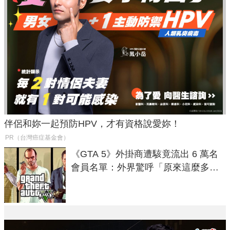
伴侶和妳一起預防HPV，才有資格說愛妳！
PR（台灣癌症基金會）
《GTA 5》外掛商遭駭竟流出 6 萬名
會員名單：外界驚呼「原來這麼多人
在開掛！」