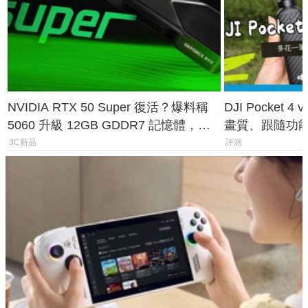
NVIDIA RTX 50 Super 復活？爆料稱
DJI Pocket
5060 升級 12GB GDDR7 記憶體，這
畫質、跟隨功
次規格終於不擠牙膏
一次看懂兩台
3C新品
評測