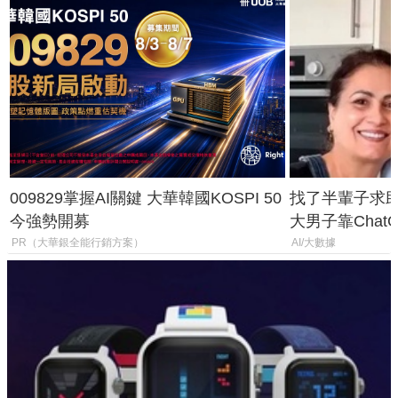
009829掌握AI關鍵 大華韓國KOSPI 50
找了半輩子求助
今強勢開募
大男子靠Chat
年家人
PR（大華銀全能行銷方案）
AI/大數據