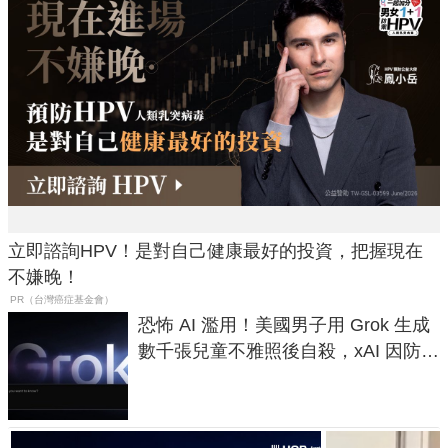
立即諮詢HPV！是對自己健康最好的投資，把握現在
不嫌晚！
PR（台灣癌症基金會）
恐怖 AI 濫用！美國男子用 Grok 生成
數千張兒童不雅照後自殺，xAI 因防護
失靈與不配合警方遭起訴