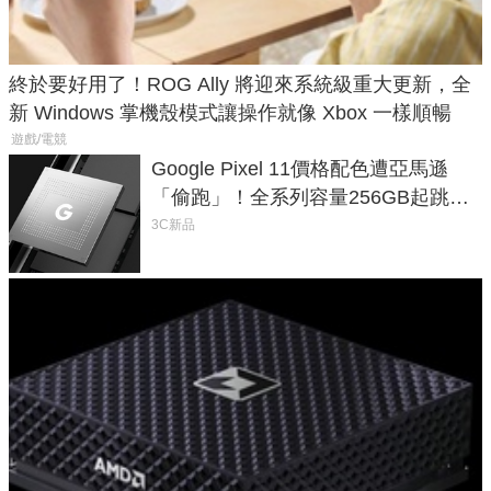
終於要好用了！ROG Ally 將迎來系統級重大更新，全
新 Windows 掌機殼模式讓操作就像 Xbox 一樣順暢
遊戲/電競
Google Pixel 11價格配色遭亞馬遜
「偷跑」！全系列容量256GB起跳、
頂規摺疊機價位逼近7萬
3C新品