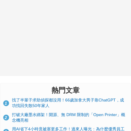
熱門文章
找了半輩子求助偵探都沒用！66歲加拿大男子靠ChatGPT，成
1
功找回失散50年家人
打破大廠墨水綁架！開源、無 DRM 限制的「Open Printer」概
2
念機亮相
用AI省下4小時竟被塞更多工作！過來人曝光：為什麼優秀員工