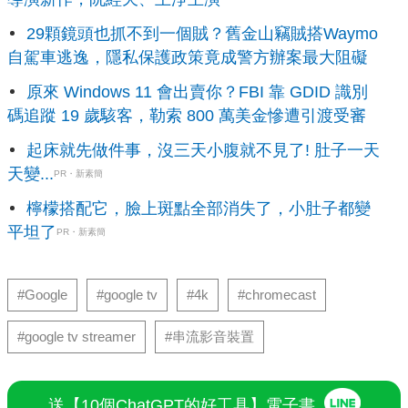
29顆鏡頭也抓不到一個賊？舊金山竊賊搭Waymo
自駕車逃逸，隱私保護政策竟成警方辦案最大阻礙
原來 Windows 11 會出賣你？FBI 靠 GDID 識別
碼追蹤 19 歲駭客，勒索 800 萬美金慘遭引渡受審
起床就先做件事，沒三天小腹就不見了! 肚子一天
天變...
PR・新素簡
檸檬搭配它，臉上斑點全部消失了，小肚子都變
平坦了
PR・新素簡
#Google
#google tv
#4k
#chromecast
#google tv streamer
#串流影音裝置
送【10個ChatGPT的好工具】電子書