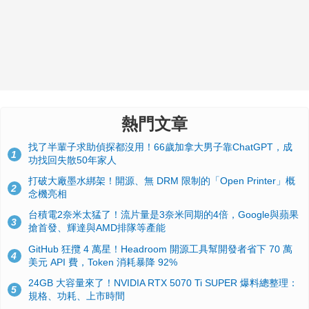
熱門文章
找了半輩子求助偵探都沒用！66歲加拿大男子靠ChatGPT，成
1
功找回失散50年家人
打破大廠墨水綁架！開源、無 DRM 限制的「Open Printer」概
2
念機亮相
台積電2奈米太猛了！流片量是3奈米同期的4倍，Google與蘋果
3
搶首發、輝達與AMD排隊等產能
GitHub 狂攬 4 萬星！Headroom 開源工具幫開發者省下 70 萬
4
美元 API 費，Token 消耗暴降 92%
24GB 大容量來了！NVIDIA RTX 5070 Ti SUPER 爆料總整理：
5
規格、功耗、上市時間