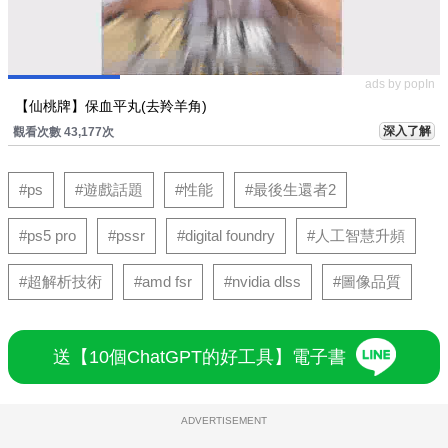
ads by popIn
【仙桃牌】保血平丸(去羚羊角)
深入了解
觀看次數 43,177次
#ps
#遊戲話題
#性能
#最後生還者2
#ps5 pro
#pssr
#digital foundry
#人工智慧升頻
#超解析技術
#amd fsr
#nvidia dlss
#圖像品質
送【10個ChatGPT的好工具】電子書
ADVERTISEMENT