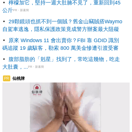
檸檬加它，堅持一週大肚腩不見了，重新回到45
公斤
PR・新素簡
29顆鏡頭也抓不到一個賊？舊金山竊賊搭Waymo
自駕車逃逸，隱私保護政策竟成警方辦案最大阻礙
原來 Windows 11 會出賣你？FBI 靠 GDID 識別
碼追蹤 19 歲駭客，勒索 800 萬美金慘遭引渡受審
腹部脂肪的「剋星」找到了，常吃這幾物，吃走
大肚囊，...
PR・新素簡
仙桃牌
PR