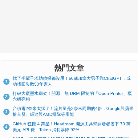
熱門文章
找了半輩子求助偵探都沒用！66歲加拿大男子靠ChatGPT，成
1
功找回失散50年家人
打破大廠墨水綁架！開源、無 DRM 限制的「Open Printer」概
2
念機亮相
台積電2奈米太猛了！流片量是3奈米同期的4倍，Google與蘋果
3
搶首發、輝達與AMD排隊等產能
GitHub 狂攬 4 萬星！Headroom 開源工具幫開發者省下 70 萬
4
美元 API 費，Token 消耗暴降 92%