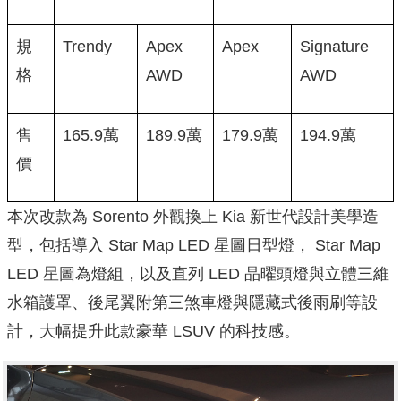
規
Trendy
Apex
Apex
Signature
格
AWD
AWD
售
165.9萬
189.9萬
179.9萬
194.9萬
價
本次改款為 Sorento 外觀換上 Kia 新世代設計美學造
型，包括導入 Star Map LED 星圖日型燈， Star Map
LED 星圖為燈組，以及直列 LED 晶曜頭燈與立體三維
水箱護罩、後尾翼附第三煞車燈與隱藏式後雨刷等設
計，大幅提升此款豪華 LSUV 的科技感。