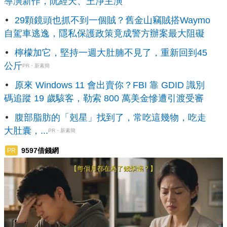
導演新作，阮經天、王淨主演
29顆鏡頭也抓不到一個賊？舊金山竊賊搭Waymo
自駕車逃逸，隱私保護政策竟成警方辦案最大阻礙
檸檬加它，堅持一週大肚腩不見了，重新回到45
公斤
PR・新素簡
原來 Windows 11 會出賣你？FBI 靠 GDID 識別
碼追蹤 19 歲駭客，勒索 800 萬美金慘遭引渡受審
腹部脂肪的「剋星」找到了，常吃這幾物，吃走
大肚囊，...
PR・新素簡
9597借錢網
PR