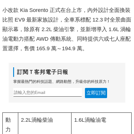
小改款 Kia Sorento 正式在台上市，內外設計全面換裝
比照 EV9 最新家族設計，全車系標配 12.3 吋全景曲面
顯示幕，除原有 2.2L 柴油引擎，並新增導入 1.6L 渦輪
油電動力搭配 AWD 傳動系統、同時提供六或七人座配
置選擇，售價 165.9 萬～194.9 萬。
訂閱Ｔ客邦電子日報
掌握最熱門的科技話題、網路動態，升級你的科技原力！
立即訂閱
動
2.2L渦輪柴油
1.6L渦輪油電
力