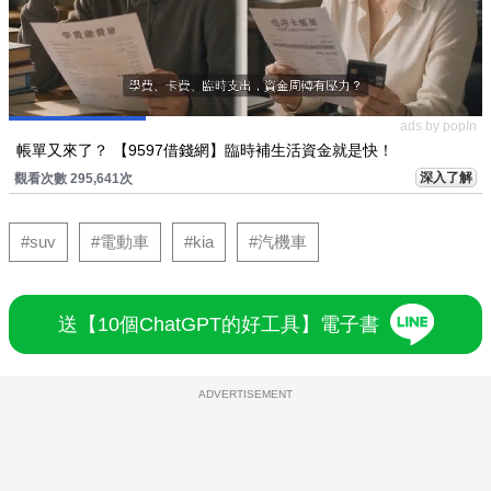
ads by popIn
帳單又來了？ 【9597借錢網】臨時補生活資金就是快！
深入了解
觀看次數 295,641次
#suv
#電動車
#kia
#汽機車
送【10個ChatGPT的好工具】電子書
ADVERTISEMENT