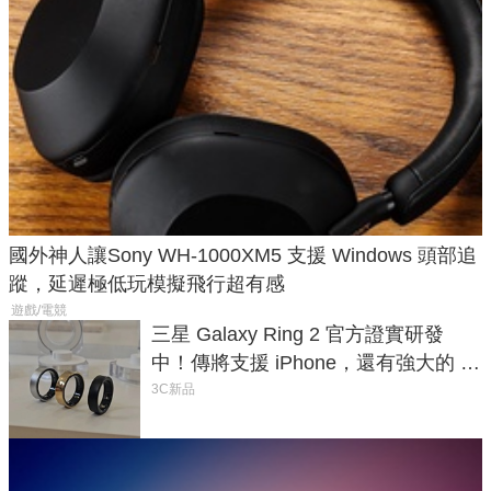
國外神人讓Sony WH-1000XM5 支援 Windows 頭部追
蹤，延遲極低玩模擬飛行超有感
遊戲/電競
三星 Galaxy Ring 2 官方證實研發
中！傳將支援 iPhone，還有強大的 AI
與智慧家電連動功能
3C新品