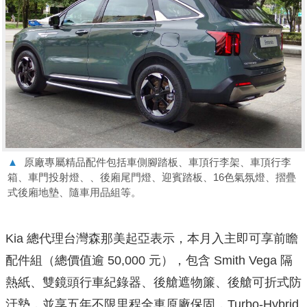
▲
原廠專屬精品配件包括車側腳踏板、車頂行李架、車頂行李
箱、車門投射燈、、後廂尾門燈、迎賓踏板、16色氣氛燈、摺疊
式後廂地墊、隨車用品組等。
Kia 總代理台灣森那美起亞表示，本月入主即可享前瞻
配件組（總價值逾 50,000 元），包含 Smith Vega 隔
熱紙、雙鏡頭行車紀錄器、後艙遮物簾、後艙可折式防
汙墊，並享五年不限里程全車原廠保固，Turbo-Hybrid