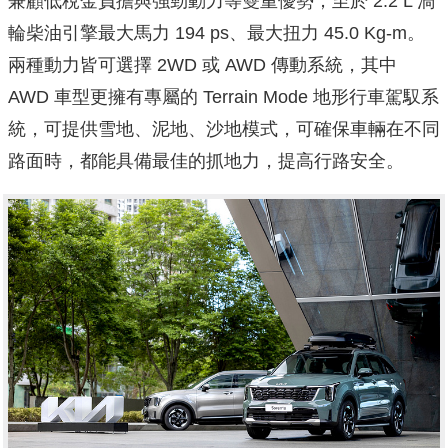
兼顧低稅金負擔與強勁動力等雙重優勢；至於 2.2 L 渦
輪柴油引擎最大馬力 194 ps、最大扭力 45.0 Kg-m。
兩種動力皆可選擇 2WD 或 AWD 傳動系統，其中
AWD 車型更擁有專屬的 Terrain Mode 地形行車駕馭系
統，可提供雪地、泥地、沙地模式，可確保車輛在不同
路面時，都能具備最佳的抓地力，提高行路安全。