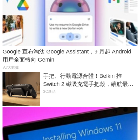
Google 宣布淘汰 Google Assistant，9 月起 Android
用戶全面轉向 Gemini
AI/大數據
手把、行動電源合體！Belkin 推
Switch 2 磁吸充電手把殼，續航最高
延長 1.5 倍
3C新品