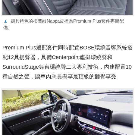
▲
頗具特色的松葉紋Nappa皮椅為Premium Plus套件專屬配
備。
Premium Plus選配套件同時配置BOSE環繞音響系統搭
配12具揚聲器，具備Centerpoint虛擬環繞聲和
SurroundStage舞台環繞聲二大專利技術，內建配置10
種自然之聲，讓車內乘員盡享最頂級的聽覺享受。