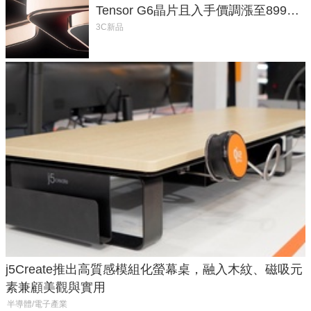
Tensor G6晶片且入手價調漲至899美
元
3C新品
j5Create推出高質感模組化螢幕桌，融入木紋、磁吸元
素兼顧美觀與實用
半導體/電子產業