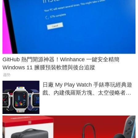
GitHub 熱門開源神器！Winhance 一鍵安全精簡
Windows 11 臃腫預裝軟體與後台追蹤
趨勢
日廠 My Play Watch 手錶專玩經典遊
戲、內建俄羅斯方塊、太空侵略者，
不過竟然不能連手機？