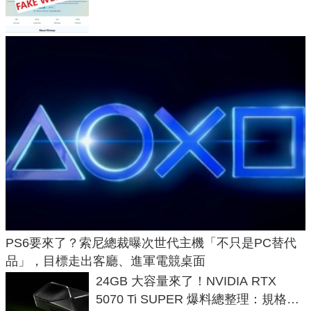
危機
PS6要來了？索尼總裁曝次世代主機「不只是PC替代
品」，目標走出客廳、進軍電競桌面
24GB 大容量來了！NVIDIA RTX
5070 Ti SUPER 爆料總整理：規格、