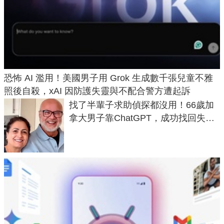
恐怖 AI 濫用！美國男子用 Grok 生成數千張兒童不雅
照後自殺，xAI 因防護失靈與不配合警方遭起訴
找了半輩子求助偵探都沒用！66歲加
拿大男子靠ChatGPT，成功找回失散
50年家人