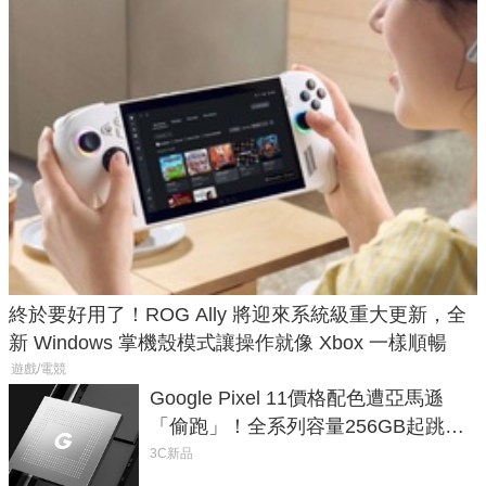
終於要好用了！ROG Ally 將迎來系統級重大更新，全
新 Windows 掌機殼模式讓操作就像 Xbox 一樣順暢
遊戲/電競
Google Pixel 11價格配色遭亞馬遜
「偷跑」！全系列容量256GB起跳、
頂規摺疊機價位逼近7萬
3C新品