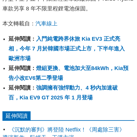
車款另享 8 年不限里程鋰電池保固。
本文轉載自：
汽車線上
延伸閱讀：
入門純電跨界休旅 Kia EV3 正式亮
相，今年 7 月於韓國市場正式上市，下半年進入
歐洲市場
延伸閱讀：
燈組更換、電池加大至84kWh，Kia預
告小改EV6第二季登場
延伸閱讀：
強調擁有強悍動力、4 秒內加速破
百，Kia EV9 GT 2025 年 1 月登場
延伸閱讀
《沉默的審判》將登陸 Netflix！《周處除三害》