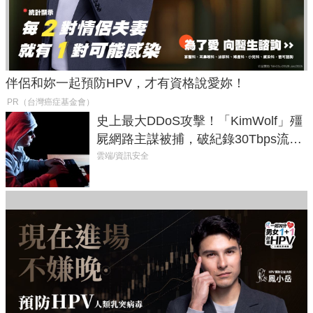
伴侶和妳一起預防HPV，才有資格說愛妳！
PR（台灣癌症基金會）
史上最大DDoS攻擊！「KimWolf」殭
屍網路主謀被捕，破紀錄30Tbps流量
癱瘓全球！
雲端/資訊安全