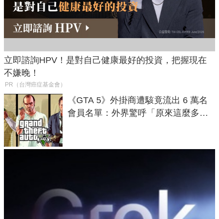
立即諮詢HPV！是對自己健康最好的投資，把握現在
不嫌晚！
PR（台灣癌症基金會）
《GTA 5》外掛商遭駭竟流出 6 萬名
會員名單：外界驚呼「原來這麼多人
在開掛！」