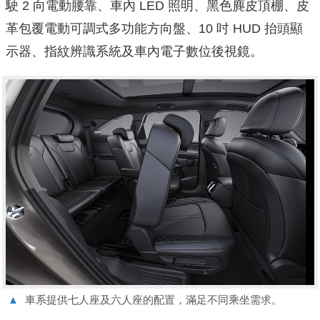
駛 2 向電動腰靠、車內 LED 照明、黑色麂皮頂棚、皮
革包覆電動可調式多功能方向盤、10 吋 HUD 抬頭顯
示器、指紋辨識系統及車內電子數位後視鏡。
▲
車系提供七人座及六人座的配置，滿足不同乘坐需求。