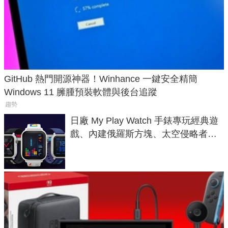
GitHub 熱門開源神器！Winhance 一鍵安全精簡
Windows 11 臃腫預裝軟體與後台追蹤
趨勢
日廠 My Play Watch 手錶專玩經典遊
戲、內建俄羅斯方塊、太空侵略者，
不過竟然不能連手機？