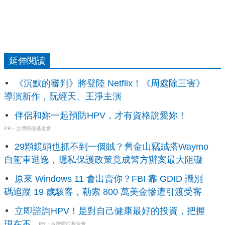
延伸閱讀
《沉默的審判》將登陸 Netflix！《周處除三害》
導演新作，阮經天、王淨主演
伴侶和妳一起預防HPV，才有資格說愛妳！
PR・台灣癌症基金會
29顆鏡頭也抓不到一個賊？舊金山竊賊搭Waymo
自駕車逃逸，隱私保護政策竟成警方辦案最大阻礙
原來 Windows 11 會出賣你？FBI 靠 GDID 識別
碼追蹤 19 歲駭客，勒索 800 萬美金慘遭引渡受審
立即諮詢HPV！是對自己健康最好的投資，把握
現在不...
PR・台灣癌症基金會