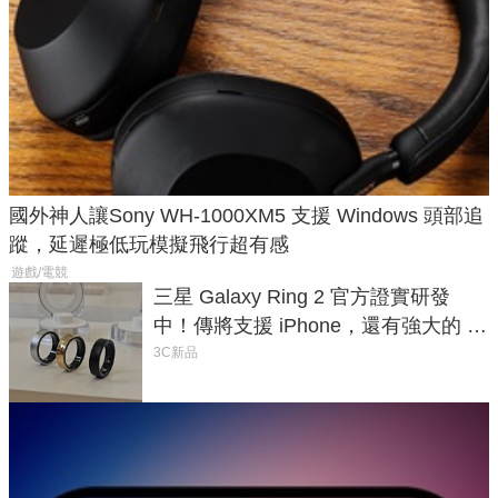
國外神人讓Sony WH-1000XM5 支援 Windows 頭部追
蹤，延遲極低玩模擬飛行超有感
遊戲/電競
三星 Galaxy Ring 2 官方證實研發
中！傳將支援 iPhone，還有強大的 AI
與智慧家電連動功能
3C新品