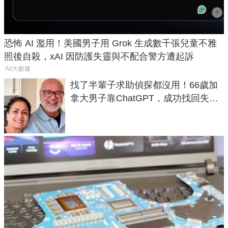
恐怖 AI 濫用！美國男子用 Grok 生成數千張兒童不雅
照後自殺，xAI 因防護失靈與不配合警方遭起訴
AI/大數據
找了半輩子求助偵探都沒用！66歲加
拿大男子靠ChatGPT，成功找回失散
50年家人