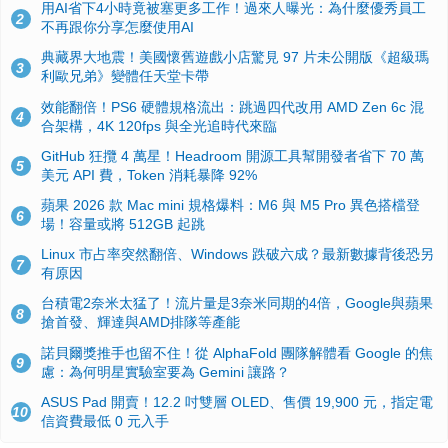
用AI省下4小時竟被塞更多工作！過來人曝光：為什麼優秀員工
2
不再跟你分享怎麼使用AI
典藏界大地震！美國懷舊遊戲小店驚見 97 片未公開版《超級瑪
3
利歐兄弟》變體任天堂卡帶
效能翻倍！PS6 硬體規格流出：跳過四代改用 AMD Zen 6c 混
4
合架構，4K 120fps 與全光追時代來臨
GitHub 狂攬 4 萬星！Headroom 開源工具幫開發者省下 70 萬
5
美元 API 費，Token 消耗暴降 92%
蘋果 2026 款 Mac mini 規格爆料：M6 與 M5 Pro 異色搭檔登
6
場！容量或將 512GB 起跳
Linux 市占率突然翻倍、Windows 跌破六成？最新數據背後恐另
7
有原因
台積電2奈米太猛了！流片量是3奈米同期的4倍，Google與蘋果
8
搶首發、輝達與AMD排隊等產能
諾貝爾獎推手也留不住！從 AlphaFold 團隊解體看 Google 的焦
9
慮：為何明星實驗室要為 Gemini 讓路？
ASUS Pad 開賣！12.2 吋雙層 OLED、售價 19,900 元，指定電
10
信資費最低 0 元入手