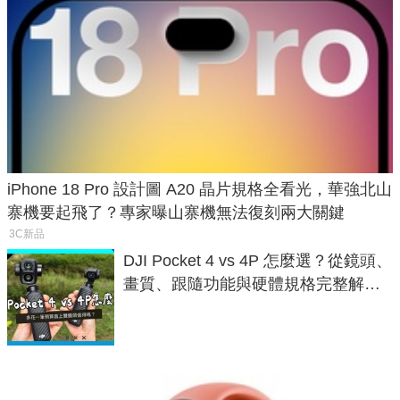
iPhone 18 Pro 設計圖 A20 晶片規格全看光，華強北山
寨機要起飛了？專家曝山寨機無法復刻兩大關鍵
3C新品
DJI Pocket 4 vs 4P 怎麼選？從鏡頭、
畫質、跟隨功能與硬體規格完整解
析，一次看懂兩台差異