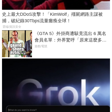
史上最大DDoS攻擊！「KimWolf」殭屍網路主謀被
捕，破紀錄30Tbps流量癱瘓全球！
雲端/資訊安全
《GTA 5》外掛商遭駭竟流出 6 萬名
會員名單：外界驚呼「原來這麼多人
在開掛！」
遊戲/電競