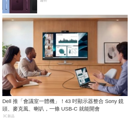
預測一次看
趨勢
Dell 推「會議室一體機」！43 吋顯示器整合 Sony 鏡
頭、麥克風、喇叭，一條 USB-C 就能開會
3C新品