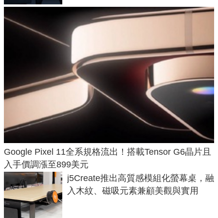
Google Pixel 11全系規格流出！搭載Tensor G6晶片且
入手價調漲至899美元
j5Create推出高質感模組化螢幕桌，融
入木紋、磁吸元素兼顧美觀與實用