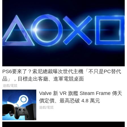
PS6要來了？索尼總裁曝次世代主機「不只是PC替代
品」，目標走出客廳、進軍電競桌面
遊戲/電競
Valve 新 VR 旗艦 Steam Frame 傳天
價定價、最高恐破 4.8 萬元
遊戲/電競