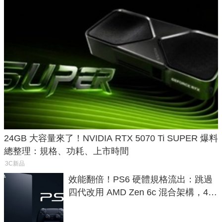
24GB 大容量來了！NVIDIA RTX 5070 Ti SUPER 爆料
總整理：規格、功耗、上市時間
3C新品
效能翻倍！PS6 硬體規格流出：跳過
四代改用 AMD Zen 6c 混合架構，4K
120fps 與全光追時代來臨