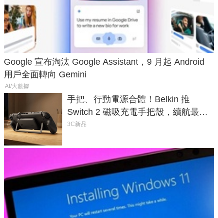
Google 宣布淘汰 Google Assistant，9 月起 Android
用戶全面轉向 Gemini
AI/大數據
手把、行動電源合體！Belkin 推
Switch 2 磁吸充電手把殼，續航最高
延長 1.5 倍
3C新品