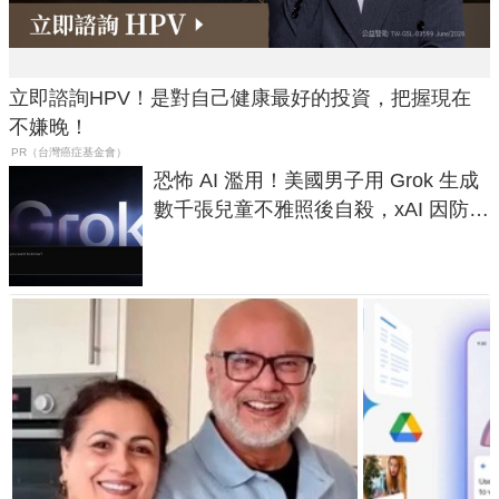
立即諮詢HPV！是對自己健康最好的投資，把握現在
不嫌晚！
PR（台灣癌症基金會）
恐怖 AI 濫用！美國男子用 Grok 生成
數千張兒童不雅照後自殺，xAI 因防護
失靈與不配合警方遭起訴