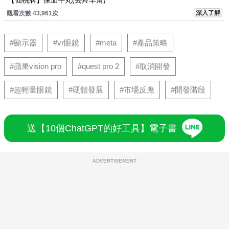
【仙桃牌】保血平丸(去羚羊角)
深入了解
觀看次數 43,961次
#顯示器
#vr眼鏡
#meta
#產品策略
#蘋果vision pro
#quest pro 2
#取消開發
#超輕量眼鏡
#硬體發展
#市場反應
#開發階段
送【10個ChatGPT的好工具】電子書
ADVERTISEMENT