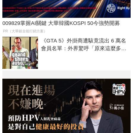
009829掌握AI關鍵 大華韓國KOSPI 50今強勢開募
PR（大華銀全能行銷方案）
《GTA 5》外掛商遭駭竟流出 6 萬名
會員名單：外界驚呼「原來這麼多人
在開掛！」