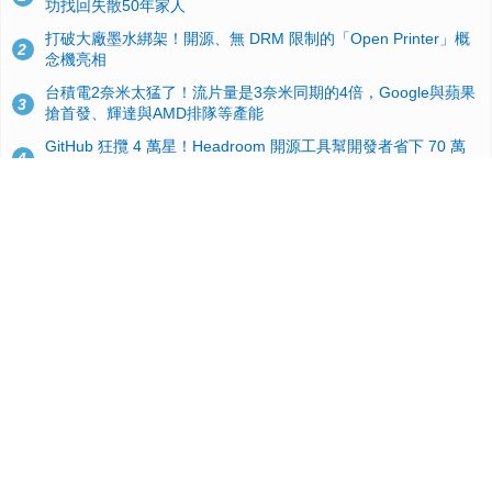
功找回失散50年家人
打破大廠墨水綁架！開源、無 DRM 限制的「Open Printer」概
2
念機亮相
台積電2奈米太猛了！流片量是3奈米同期的4倍，Google與蘋果
3
搶首發、輝達與AMD排隊等產能
GitHub 狂攬 4 萬星！Headroom 開源工具幫開發者省下 70 萬
4
美元 API 費，Token 消耗暴降 92%
24GB 大容量來了！NVIDIA RTX 5070 Ti SUPER 爆料總整理：
5
規格、功耗、上市時間
蘋果 2026 款 Mac mini 規格爆料：M6 與 M5 Pro 異色搭檔登
6
場！容量或將 512GB 起跳
典藏界大地震！美國懷舊遊戲小店驚見 97 片未公開版《超級瑪
7
利歐兄弟》變體任天堂卡帶
美國上半年 CD 銷量大增 16%：增速約為黑膠 7 倍，但購買者
8
有一半以上根本沒有播放器
諾貝爾獎推手也留不住！從 AlphaFold 團隊解體看 Google 的焦
9
慮：為何明星實驗室要為 Gemini 讓路？
用AI省下4小時竟被塞更多工作！過來人曝光：為什麼優秀員工
10
不再跟你分享怎麼使用AI