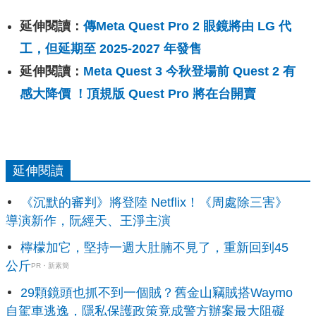
延伸閱讀：
傳Meta Quest Pro 2 眼鏡將由 LG 代
工，但延期至 2025-2027 年發售
延伸閱讀：
Meta Quest 3 今秋登場前 Quest 2 有
感大降價 ！頂規版 Quest Pro 將在台開賣
延伸閱讀
《沉默的審判》將登陸 Netflix！《周處除三害》
導演新作，阮經天、王淨主演
檸檬加它，堅持一週大肚腩不見了，重新回到45
公斤
PR・新素簡
29顆鏡頭也抓不到一個賊？舊金山竊賊搭Waymo
自駕車逃逸，隱私保護政策竟成警方辦案最大阻礙