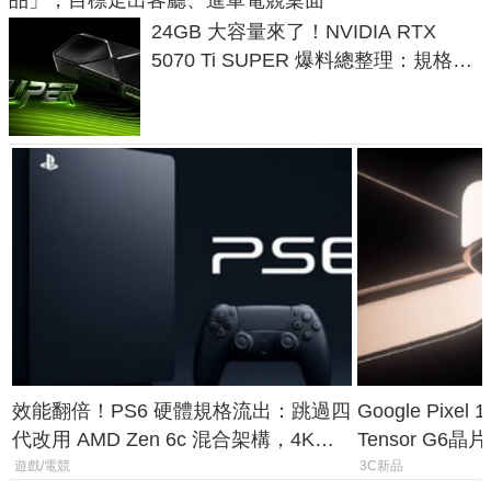
品」，目標走出客廳、進軍電競桌面
24GB 大容量來了！NVIDIA RTX
5070 Ti SUPER 爆料總整理：規格、
功耗、上市時間
效能翻倍！PS6 硬體規格流出：跳過四
Google Pix
代改用 AMD Zen 6c 混合架構，4K
Tensor G6
120fps 與全光追時代來臨
元
遊戲/電競
3C新品