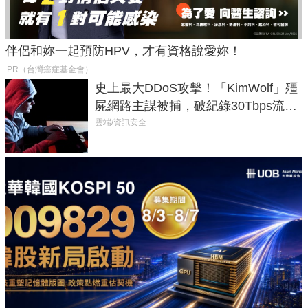
伴侶和妳一起預防HPV，才有資格說愛妳！
PR（台灣癌症基金會）
史上最大DDoS攻擊！「KimWolf」殭
屍網路主謀被捕，破紀錄30Tbps流量
癱瘓全球！
雲端/資訊安全