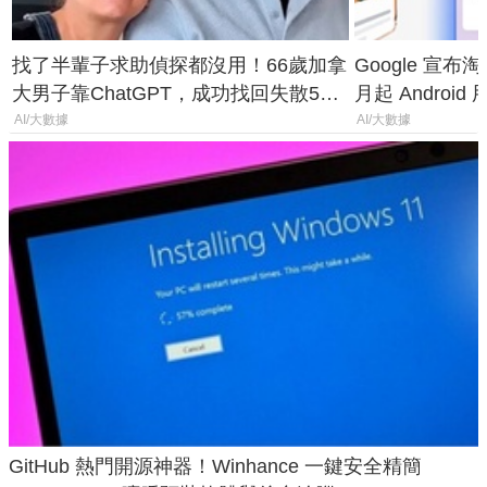
找了半輩子求助偵探都沒用！66歲加拿
Google 宣布淘汰 
大男子靠ChatGPT，成功找回失散50
月起 Android
年家人
AI/大數據
AI/大數據
GitHub 熱門開源神器！Winhance 一鍵安全精簡