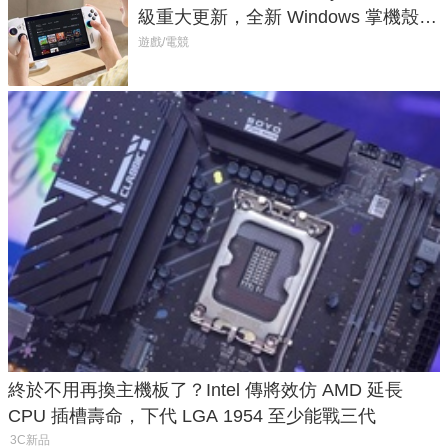
級重大更新，全新 Windows 掌機殼模
式讓操作就像 Xbox 一樣順暢
遊戲/電競
終於不用再換主機板了？Intel 傳將效仿 AMD 延長
CPU 插槽壽命，下代 LGA 1954 至少能戰三代
3C新品