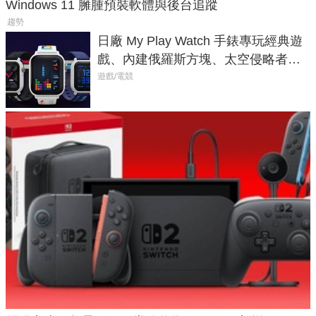
Windows 11 臃腫預裝軟體與後台追蹤
趨勢
日廠 My Play Watch 手錶專玩經典遊
戲、內建俄羅斯方塊、太空侵略者，
不過竟然不能連手機？
遊戲/電競