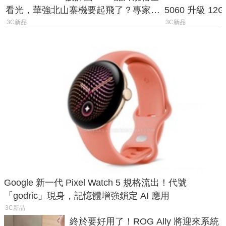
看光，華強北山寨機要起飛了？專家曝
5060 升級 1
山寨機無法復刻兩大關鍵
次規格終於不
3C新品
3C新品
Google 新一代 Pixel Watch 5 規格流出！代號
「godric」現身，記憶體增強鎖定 AI 應用
3C新品
終於要好用了！ROG Ally 將迎來系統