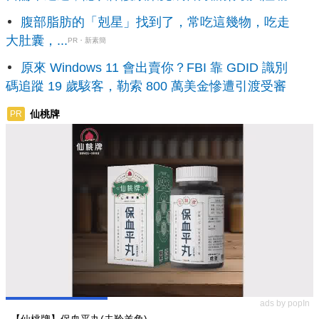
腹部脂肪的「剋星」找到了，常吃這幾物，吃走
大肚囊，...
PR・新素簡
原來 Windows 11 會出賣你？FBI 靠 GDID 識別
碼追蹤 19 歲駭客，勒索 800 萬美金慘遭引渡受審
仙桃牌
PR
ads by popIn