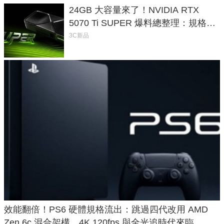
24GB 大容量來了！NVIDIA RTX
5070 Ti SUPER 爆料總整理：規格、
功耗、上市時間
3C新品
效能翻倍！PS6 硬體規格流出：跳過四代改用 AMD
Zen 6c 混合架構，4K 120fps 與全光追時代來臨