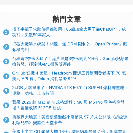
熱門文章
找了半輩子求助偵探都沒用！66歲加拿大男子靠ChatGPT，成
1
功找回失散50年家人
打破大廠墨水綁架！開源、無 DRM 限制的「Open Printer」概
2
念機亮相
台積電2奈米太猛了！流片量是3奈米同期的4倍，Google與蘋果
3
搶首發、輝達與AMD排隊等產能
GitHub 狂攬 4 萬星！Headroom 開源工具幫開發者省下 70 萬
4
美元 API 費，Token 消耗暴降 92%
24GB 大容量來了！NVIDIA RTX 5070 Ti SUPER 爆料總整理：
5
規格、功耗、上市時間
蘋果 2026 款 Mac mini 規格爆料：M6 與 M5 Pro 異色搭檔登
6
場！容量或將 512GB 起跳
典藏界大地震！美國懷舊遊戲小店驚見 97 片未公開版《超級瑪
7
利歐兄弟》變體任天堂卡帶
美國上半年 CD 銷量大增 16%：增速約為黑膠 7 倍，但購買者