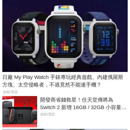
日廠 My Play Watch 手錶專玩經典遊戲、內建俄羅斯
方塊、太空侵略者，不過竟然不能連手機？
遊戲/電競
開發商省錢救星！任天堂傳將為
Switch 2 新增 16GB / 32GB 小容量遊
戲卡的選擇
遊戲/電競