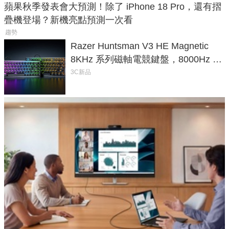
蘋果秋季發表會大預測！除了 iPhone 18 Pro，還有摺
疊機登場？新機亮點預測一次看
趨勢
Razer Huntsman V3 HE Magnetic
8KHz 系列磁軸電競鍵盤，8000Hz 輪
詢率、0.1mm 觸發全面升級
3C新品