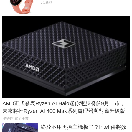
鎖定 AI 應用
3C新品
AMD正式發表Ryzen AI Halo迷你電腦將於9月上市，
未來將推Ryzen AI 400 Max系列處理器與對應升級版
半導體/電子產業
終於不用再換主機板了？Intel 傳將效