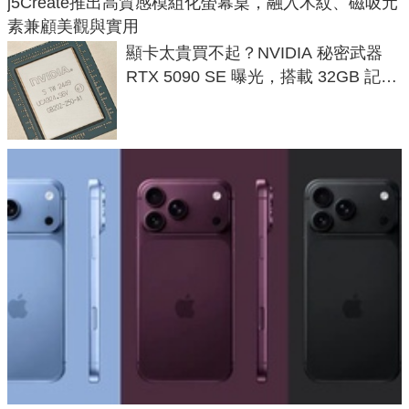
j5Create推出高質感模組化螢幕桌，融入木紋、磁吸元
素兼顧美觀與實用
顯卡太貴買不起？NVIDIA 秘密武器
RTX 5090 SE 曝光，搭載 32GB 記憶
體