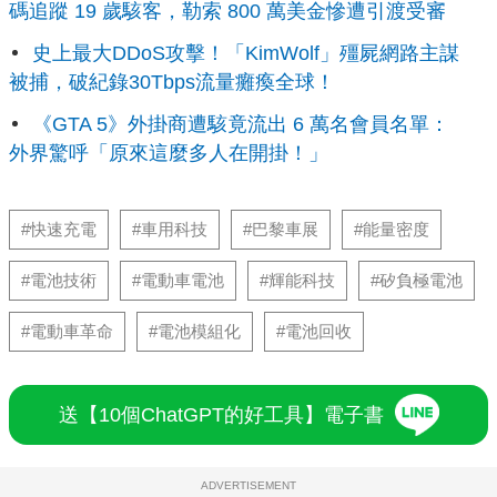
碼追蹤 19 歲駭客，勒索 800 萬美金慘遭引渡受審
史上最大DDoS攻擊！「KimWolf」殭屍網路主謀
被捕，破紀錄30Tbps流量癱瘓全球！
《GTA 5》外掛商遭駭竟流出 6 萬名會員名單：
外界驚呼「原來這麼多人在開掛！」
#快速充電
#車用科技
#巴黎車展
#能量密度
#電池技術
#電動車電池
#輝能科技
#矽負極電池
#電動車革命
#電池模組化
#電池回收
送【10個ChatGPT的好工具】電子書
ADVERTISEMENT