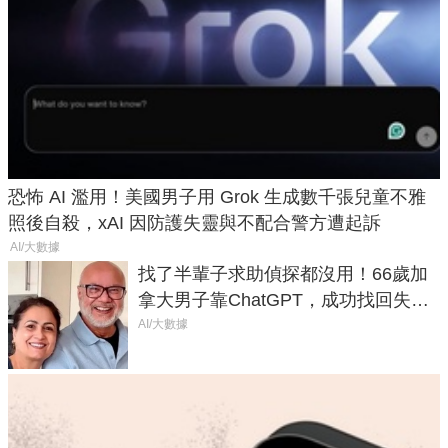
恐怖 AI 濫用！美國男子用 Grok 生成數千張兒童不雅
照後自殺，xAI 因防護失靈與不配合警方遭起訴
AI/大數據
找了半輩子求助偵探都沒用！66歲加
拿大男子靠ChatGPT，成功找回失散
50年家人
AI/大數據