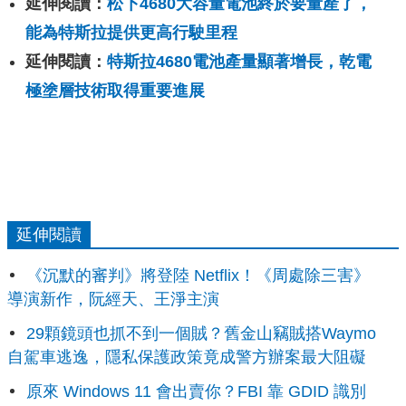
延伸閱讀：
松下4680大容量電池終於要量產了，
能為特斯拉提供更高行駛里程
延伸閱讀：
特斯拉4680電池產量顯著增長，乾電
極塗層技術取得重要進展
延伸閱讀
《沉默的審判》將登陸 Netflix！《周處除三害》
導演新作，阮經天、王淨主演
29顆鏡頭也抓不到一個賊？舊金山竊賊搭Waymo
自駕車逃逸，隱私保護政策竟成警方辦案最大阻礙
原來 Windows 11 會出賣你？FBI 靠 GDID 識別