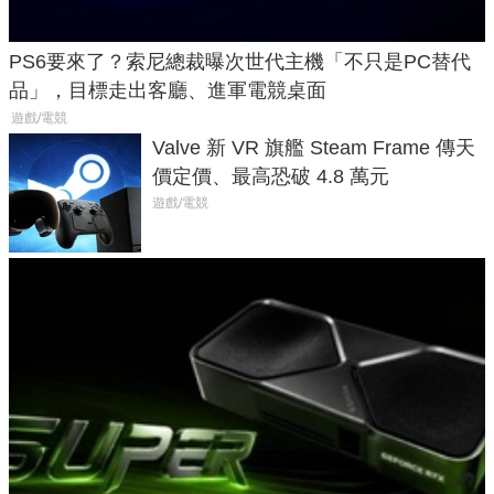
PS6要來了？索尼總裁曝次世代主機「不只是PC替代
品」，目標走出客廳、進軍電競桌面
遊戲/電競
Valve 新 VR 旗艦 Steam Frame 傳天
價定價、最高恐破 4.8 萬元
遊戲/電競