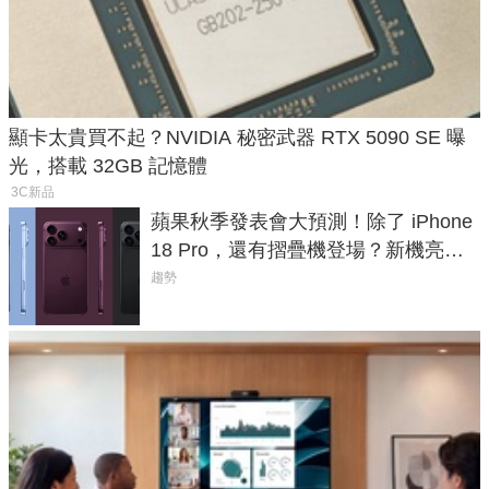
顯卡太貴買不起？NVIDIA 秘密武器 RTX 5090 SE 曝
光，搭載 32GB 記憶體
3C新品
蘋果秋季發表會大預測！除了 iPhone
18 Pro，還有摺疊機登場？新機亮點
預測一次看
趨勢