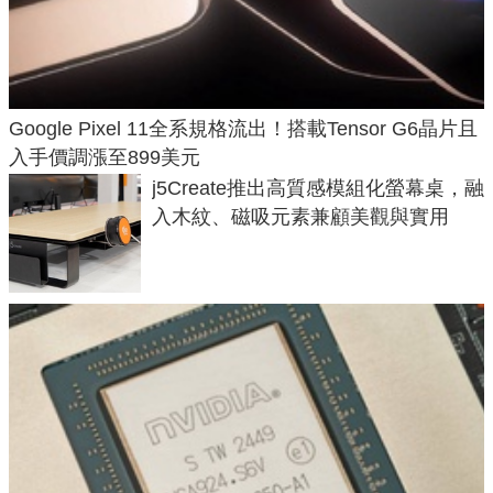
Google Pixel 11全系規格流出！搭載Tensor G6晶片且
入手價調漲至899美元
j5Create推出高質感模組化螢幕桌，融
入木紋、磁吸元素兼顧美觀與實用