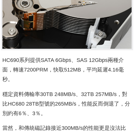
HC690系列提供SATA 6Gbps、SAS 12Gbps兩種介
面，轉速7200PRM，快取512MB，平均延遲4.16毫
秒。
穩定資料傳輸率30TB 248MB/s、32TB 257MB/s，對
比HC680 28TB型號的265MB/s，性能反而倒退了，分
別約有6％、3％。
當然，和傳統磁記錄接近300MB/s的性能更是沒法比