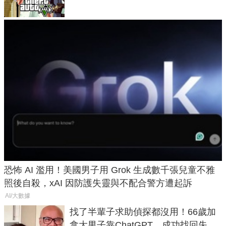
恐怖 AI 濫用！美國男子用 Grok 生成數千張兒童不雅
照後自殺，xAI 因防護失靈與不配合警方遭起訴
AI/大數據
找了半輩子求助偵探都沒用！66歲加
拿大男子靠ChatGPT，成功找回失散