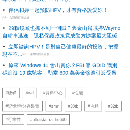
伴侶和妳一起預防HPV，才有資格說愛妳！
PR・台灣癌症基金會
29顆鏡頭也抓不到一個賊？舊金山竊賊搭Waymo
自駕車逃逸，隱私保護政策竟成警方辦案最大阻礙
立即諮詢HPV！是對自己健康最好的投資，把握
現在不...
PR・台灣癌症基金會
原來 Windows 11 會出賣你？FBI 靠 GDID 識別
碼追蹤 19 歲駭客，勒索 800 萬美金慘遭引渡受審
#硬碟
#wd
#資料中心
#性能
#記憶體/儲存裝置
#smr
#30tb
#功耗
#32tb
#可靠性
#ultrastar dc hc690