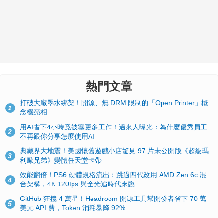
熱門文章
打破大廠墨水綁架！開源、無 DRM 限制的「Open Printer」概
1
念機亮相
用AI省下4小時竟被塞更多工作！過來人曝光：為什麼優秀員工
2
不再跟你分享怎麼使用AI
典藏界大地震！美國懷舊遊戲小店驚見 97 片未公開版《超級瑪
3
利歐兄弟》變體任天堂卡帶
效能翻倍！PS6 硬體規格流出：跳過四代改用 AMD Zen 6c 混
4
合架構，4K 120fps 與全光追時代來臨
GitHub 狂攬 4 萬星！Headroom 開源工具幫開發者省下 70 萬
5
美元 API 費，Token 消耗暴降 92%