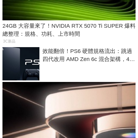
24GB 大容量來了！NVIDIA RTX 5070 Ti SUPER 爆料
總整理：規格、功耗、上市時間
3C新品
效能翻倍！PS6 硬體規格流出：跳過
四代改用 AMD Zen 6c 混合架構，4K
120fps 與全光追時代來臨