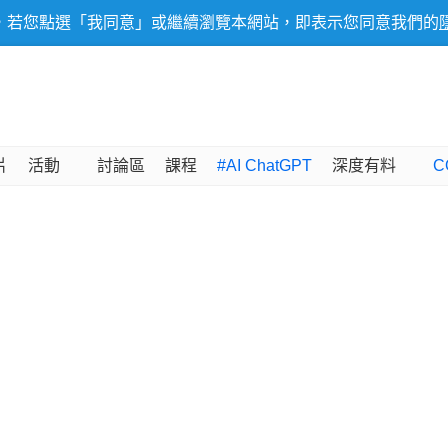
，若您點選「我同意」或繼續瀏覽本網站，即表示您同意我們的
片
活動
討論區
課程
#AI ChatGPT
深度有料
C