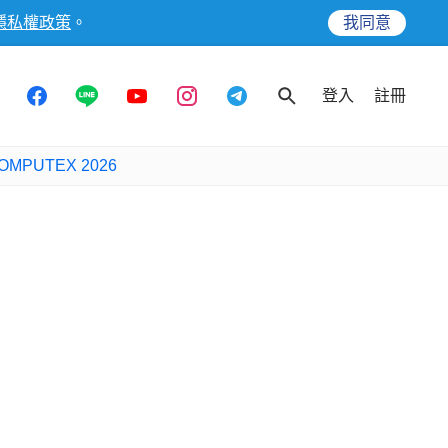
隱私權政策
。
我同意
登入
註冊
OMPUTEX 2026