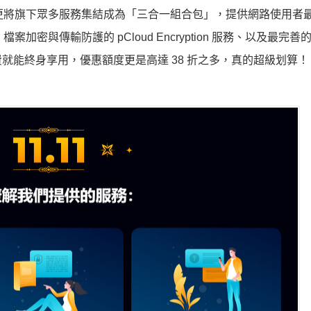
服務，更將旗下眾多服務集結成為「三合一組合包」，提供網路使用者
檔案加密與傳輸防護的 pCloud Encryption 服務、以及最完
次付費就能終身享用，優惠額度更是高達 38 折之多，真的超級划算！