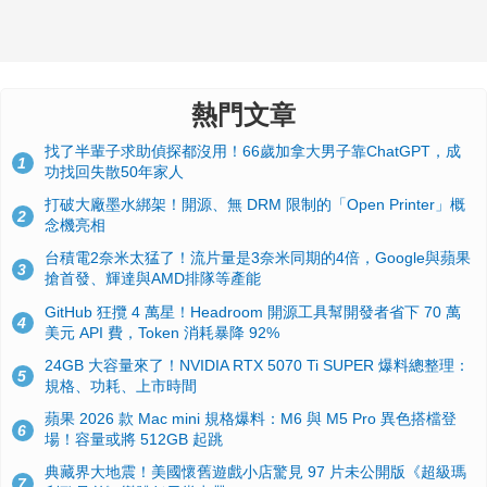
熱門文章
找了半輩子求助偵探都沒用！66歲加拿大男子靠ChatGPT，成
1
功找回失散50年家人
打破大廠墨水綁架！開源、無 DRM 限制的「Open Printer」概
2
念機亮相
台積電2奈米太猛了！流片量是3奈米同期的4倍，Google與蘋果
3
搶首發、輝達與AMD排隊等產能
GitHub 狂攬 4 萬星！Headroom 開源工具幫開發者省下 70 萬
4
美元 API 費，Token 消耗暴降 92%
24GB 大容量來了！NVIDIA RTX 5070 Ti SUPER 爆料總整理：
5
規格、功耗、上市時間
蘋果 2026 款 Mac mini 規格爆料：M6 與 M5 Pro 異色搭檔登
6
場！容量或將 512GB 起跳
典藏界大地震！美國懷舊遊戲小店驚見 97 片未公開版《超級瑪
7