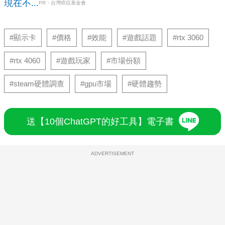
現在不...
PR・台灣癌症基金會
#顯示卡
#價格
#效能
#遊戲話題
#rtx 3060
#rtx 4060
#遊戲玩家
#市場份額
#steam硬體調查
#gpu市場
#硬體趨勢
送【10個ChatGPT的好工具】電子書
ADVERTISEMENT