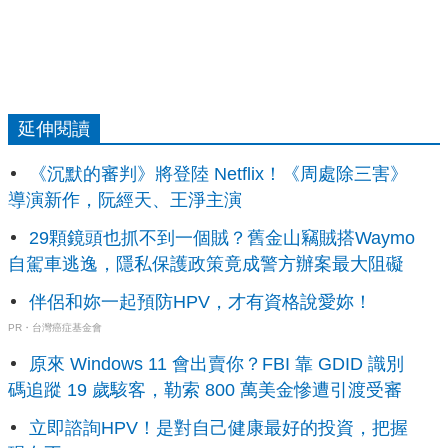
延伸閱讀
《沉默的審判》將登陸 Netflix！《周處除三害》
導演新作，阮經天、王淨主演
29顆鏡頭也抓不到一個賊？舊金山竊賊搭Waymo
自駕車逃逸，隱私保護政策竟成警方辦案最大阻礙
伴侶和妳一起預防HPV，才有資格說愛妳！
PR・台灣癌症基金會
原來 Windows 11 會出賣你？FBI 靠 GDID 識別
碼追蹤 19 歲駭客，勒索 800 萬美金慘遭引渡受審
立即諮詢HPV！是對自己健康最好的投資，把握