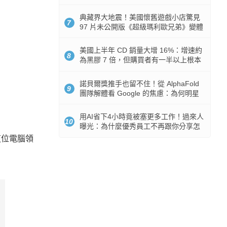
512GB 起跳
典藏界大地震！美國懷舊遊戲小店驚見
7
97 片未公開版《超級瑪利歐兄弟》變體
任天堂卡帶
美國上半年 CD 銷量大增 16%：增速約
8
為黑膠 7 倍，但購買者有一半以上根本
沒有播放器
諾貝爾獎推手也留不住！從 AlphaFold
9
團隊解體看 Google 的焦慮：為何明星
實驗室要為 Gemini 讓路？
用AI省下4小時竟被塞更多工作！過來人
10
曝光：為什麼優秀員工不再跟你分享怎
麼使用AI
。這位電腦領