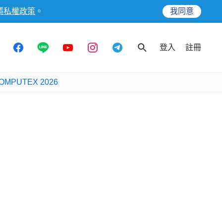
隱私權政策
。
我同意
登入
註冊
OMPUTEX 2026