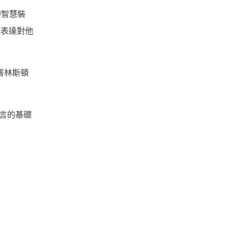
的智慧裝
上表達對他
得普林斯頓
 語言的基礎