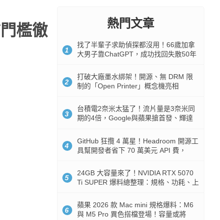
熱門文章
言門檻徹
找了半輩子求助偵探都沒用！66歲加拿
1
大男子靠ChatGPT，成功找回失散50年
家人
打破大廠墨水綁架！開源、無 DRM 限
2
制的「Open Printer」概念機亮相
台積電2奈米太猛了！流片量是3奈米同
3
期的4倍，Google與蘋果搶首發、輝達
與AMD排隊等產能
GitHub 狂攬 4 萬星！Headroom 開源工
4
具幫開發者省下 70 萬美元 API 費，
Token 消耗暴降 92%
24GB 大容量來了！NVIDIA RTX 5070
5
Ti SUPER 爆料總整理：規格、功耗、上
市時間
蘋果 2026 款 Mac mini 規格爆料：M6
6
與 M5 Pro 異色搭檔登場！容量或將