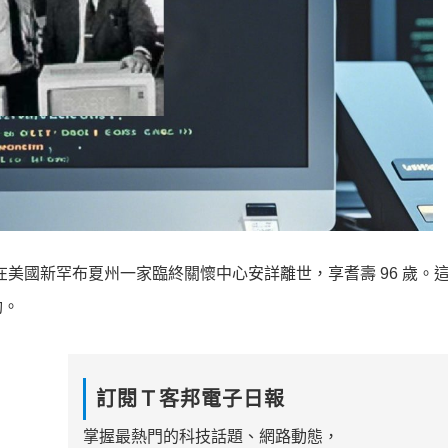
 (托馬斯·卡茨)在美國新罕布夏州一家臨終關懷中心安詳離世，享耆壽 96 歲
動。
訂閱Ｔ客邦電子日報
掌握最熱門的科技話題、網路動態，