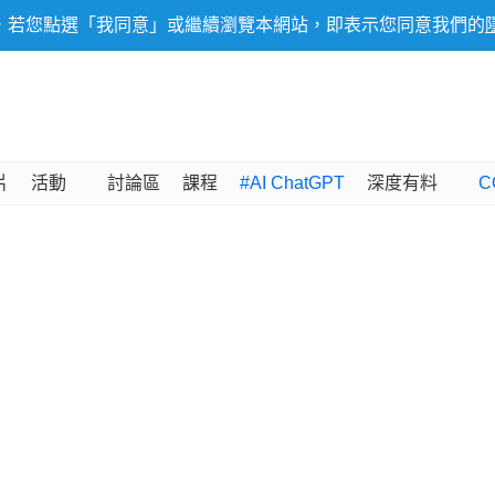
，若您點選「我同意」或繼續瀏覽本網站，即表示您同意我們的
片
活動
討論區
課程
#AI ChatGPT
深度有料
C