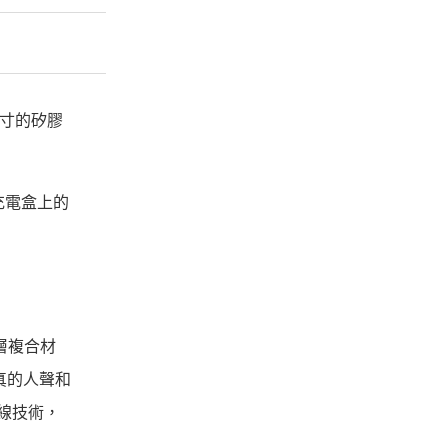
尺寸的矽膠
便，充電盒上的
三層複合材
逼真的人聲和
 無線技術，