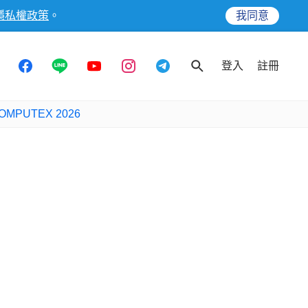
隱私權政策
。
我同意
登入
註冊
OMPUTEX 2026