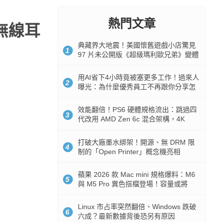
熱門文章
真無線耳
典藏界大地震！美國懷舊遊戲小店驚見
1
97 片未公開版《超級瑪利歐兄弟》變體
任天堂卡帶
用AI省下4小時竟被塞更多工作！過來人
2
曝光：為什麼優秀員工不再跟你分享怎
麼使用AI
效能翻倍！PS6 硬體規格流出：跳過四
3
代改用 AMD Zen 6c 混合架構，4K
120fps 與全光追時代來臨
打破大廠墨水綁架！開源、無 DRM 限
4
制的「Open Printer」概念機亮相
蘋果 2026 款 Mac mini 規格爆料：M6
5
與 M5 Pro 異色搭檔登場！容量或將
512GB 起跳
Linux 市占率突然翻倍、Windows 跌破
6
六成？最新數據背後恐另有原因