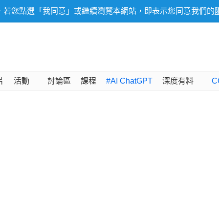
，若您點選「我同意」或繼續瀏覽本網站，即表示您同意我們的
片
活動
討論區
課程
#AI ChatGPT
深度有料
C