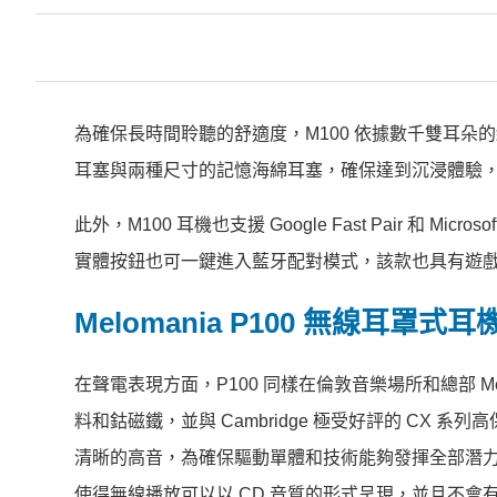
為確保長時間聆聽的舒適度，M100 依據數千雙耳
耳塞與兩種尺寸的記憶海綿耳塞，確保達到沉浸體驗，耳
此外，M100 耳機也支援 Google Fast Pair 和 Micro
實體按鈕也可一鍵進入藍牙配對模式，該款也具有遊戲模
Melomania P100 無線耳罩式耳
在聲電表現方面，P100 同樣在倫敦音樂場所和總部 Me
料和鈷磁鐵，並與 Cambridge 極受好評的 CX
清晰的高音，為確保驅動單體和技術能夠發揮全部潛力，P100 配備
使得無線播放可以以 CD 音質的形式呈現，並且不會