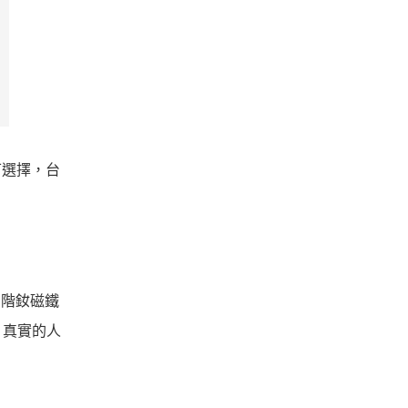
色可選擇，台
 高階釹磁鐵
音、真實的人