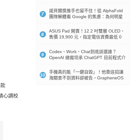
諾貝爾獎推手也留不住！從 AlphaFold
7
團隊解體看 Google 的焦慮：為何明星
實驗室要為 Gemini 讓路？
ASUS Pad 開賣！12.2 吋雙層 OLED、
8
售價 19,900 元，指定電信資費最低 0
元入手
Codex、Work、Chat到底該選誰？
9
OpenAI 總裁坦承 ChatGPT 目前程式介
面混亂：未來用戶將不用區分
手機真的能「一鍵自毀」！他靠這招讓
10
海關查不到資料卻被告，GrapheneOS
開源隱私系統官方力挺
首款
過精心調校