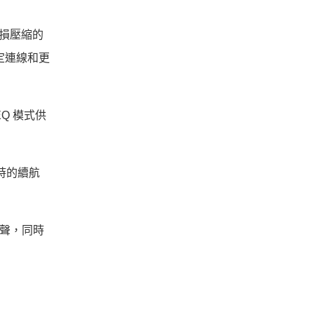
現無損壓縮的
穩定連線和更
EQ 模式供
小時的續航
。
境聲，同時