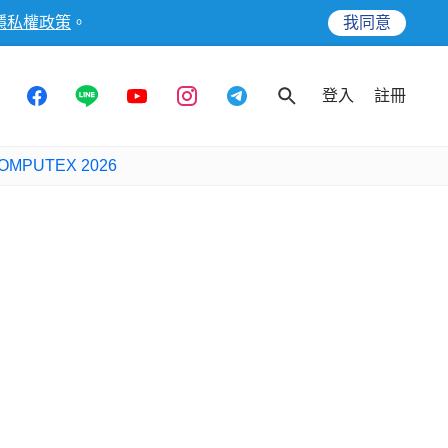
隱私權政策
。
我同意
登入
註冊
OMPUTEX 2026