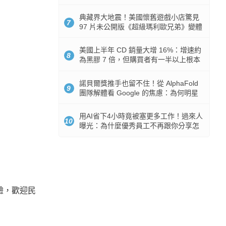
512GB 起跳
典藏界大地震！美國懷舊遊戲小店驚見
7
97 片未公開版《超級瑪利歐兄弟》變體
任天堂卡帶
美國上半年 CD 銷量大增 16%：增速約
8
為黑膠 7 倍，但購買者有一半以上根本
沒有播放器
諾貝爾獎推手也留不住！從 AlphaFold
9
團隊解體看 Google 的焦慮：為何明星
實驗室要為 Gemini 讓路？
用AI省下4小時竟被塞更多工作！過來人
10
曝光：為什麼優秀員工不再跟你分享怎
麼使用AI
體驗，歡迎民