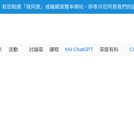
，若您點選「我同意」或繼續瀏覽本網站，即表示您同意我們的
片
活動
討論區
課程
#AI ChatGPT
深度有料
C