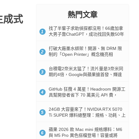
熱門文章
機生成式
找了半輩子求助偵探都沒用！66歲加拿
1
大男子靠ChatGPT，成功找回失散50年
家人
打破大廠墨水綁架！開源、無 DRM 限
2
制的「Open Printer」概念機亮相
台積電2奈米太猛了！流片量是3奈米同
3
期的4倍，Google與蘋果搶首發、輝達
與AMD排隊等產能
GitHub 狂攬 4 萬星！Headroom 開源工
4
具幫開發者省下 70 萬美元 API 費，
Token 消耗暴降 92%
24GB 大容量來了！NVIDIA RTX 5070
5
Ti SUPER 爆料總整理：規格、功耗、上
市時間
蘋果 2026 款 Mac mini 規格爆料：M6
6
與 M5 Pro 異色搭檔登場！容量或將