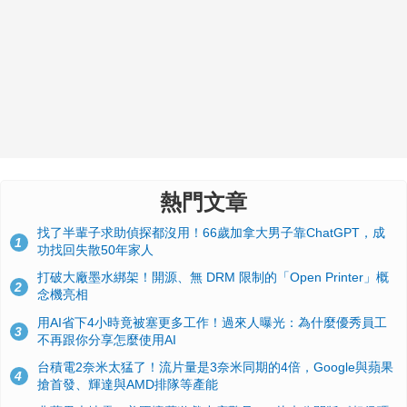
熱門文章
找了半輩子求助偵探都沒用！66歲加拿大男子靠ChatGPT，成
1
功找回失散50年家人
打破大廠墨水綁架！開源、無 DRM 限制的「Open Printer」概
2
念機亮相
用AI省下4小時竟被塞更多工作！過來人曝光：為什麼優秀員工
3
不再跟你分享怎麼使用AI
台積電2奈米太猛了！流片量是3奈米同期的4倍，Google與蘋果
4
搶首發、輝達與AMD排隊等產能