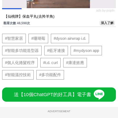
ads by popIn
【仙桃牌】保血平丸(去羚羊角)
深入了解
觀看次數 48,598次
#智慧家居
#珊瑚莓
#dyson airwrap i.d.
#智能多功能造型器
#藍牙連接
#mydyson app
#個人化捲髮程序
#i.d. curl
#康達效應
#智能溫控技術
#多功能配件
送【10個ChatGPT的好工具】電子書
ADVERTISEMENT