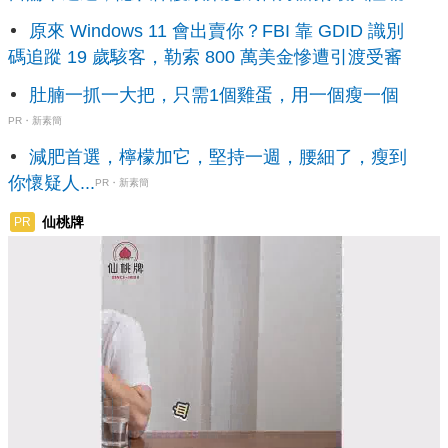
原來 Windows 11 會出賣你？FBI 靠 GDID 識別
碼追蹤 19 歲駭客，勒索 800 萬美金慘遭引渡受審
肚腩一抓一大把，只需1個雞蛋，用一個瘦一個
PR・新素簡
減肥首選，檸檬加它，堅持一週，腰細了，瘦到
你懷疑人...
PR・新素簡
仙桃牌
PR