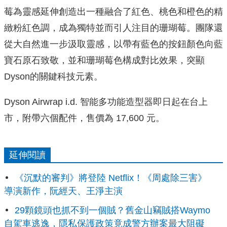
莓為靈感延伸創造出一種融合了紅色、桃色和橙色的精
緻粉紅色調，成為獨特並而引人注目的珊瑚莓。團隊還
從大自然進一步汲取靈感，以帶有藍色的按鈕顏色向藍
寶石原石致敬，並和珊瑚莓色構成對比效果，突顯
Dyson的關鍵科技元素。
Dyson Airwrap i.d. 智能多功能造型器即日起在台上
市，附帶六個配件，售價為 17,600 元。
延伸閱讀
《沉默的審判》將登陸 Netflix！《周處除三害》
導演新作，阮經天、王淨主演
29顆鏡頭也抓不到一個賊？舊金山竊賊搭Waymo
自駕車逃逸，隱私保護政策竟成警方辦案最大阻礙