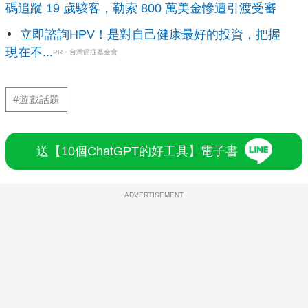
碼追蹤 19 歲駭客，勒索 800 萬美金慘遭引渡受審
立即諮詢HPV！是對自己健康最好的投資，把握
現在不...
PR・台灣癌症基金會
#遊戲話題
送【10個ChatGPT的好工具】電子書
ADVERTISEMENT