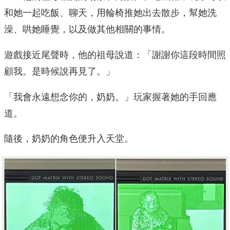
和她一起吃飯、聊天，用輪椅推她出去散步，幫她洗
澡、哄她睡覺，以及做其他相關的事情。
遊戲接近尾聲時，他的祖母說道：「謝謝你這段時間照
顧我。是時候說再見了。」
「我會永遠想念你的，奶奶。」玩家握著她的手回應
道。
隨後，奶奶的角色便升入天堂。