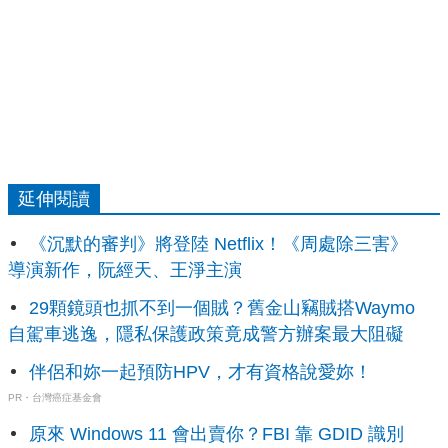
延伸閱讀
《沉默的審判》將登陸 Netflix！《周處除三害》
導演新作，阮經天、王淨主演
29顆鏡頭也抓不到一個賊？舊金山竊賊搭Waymo
自駕車逃逸，隱私保護政策竟成警方辦案最大阻礙
伴侶和妳一起預防HPV，才有資格說愛妳！
PR・台灣癌症基金會
原來 Windows 11 會出賣你？FBI 靠 GDID 識別