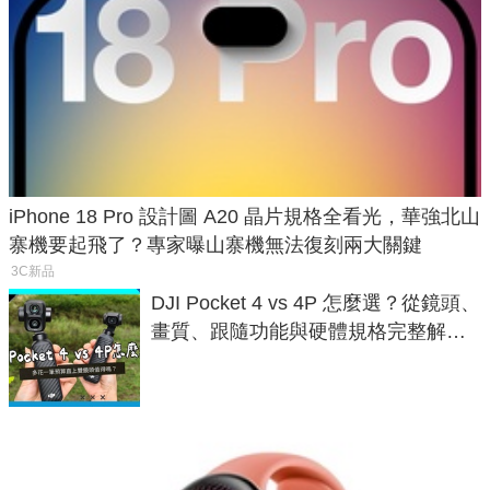
iPhone 18 Pro 設計圖 A20 晶片規格全看光，華強北山
寨機要起飛了？專家曝山寨機無法復刻兩大關鍵
3C新品
DJI Pocket 4 vs 4P 怎麼選？從鏡頭、
畫質、跟隨功能與硬體規格完整解
析，一次看懂兩台差異