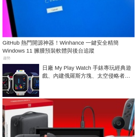
GitHub 熱門開源神器！Winhance 一鍵安全精簡
Windows 11 臃腫預裝軟體與後台追蹤
趨勢
日廠 My Play Watch 手錶專玩經典遊
戲、內建俄羅斯方塊、太空侵略者，
不過竟然不能連手機？