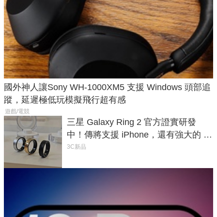
國外神人讓Sony WH-1000XM5 支援 Windows 頭部追
蹤，延遲極低玩模擬飛行超有感
遊戲/電競
三星 Galaxy Ring 2 官方證實研發
中！傳將支援 iPhone，還有強大的 AI
與智慧家電連動功能
3C新品