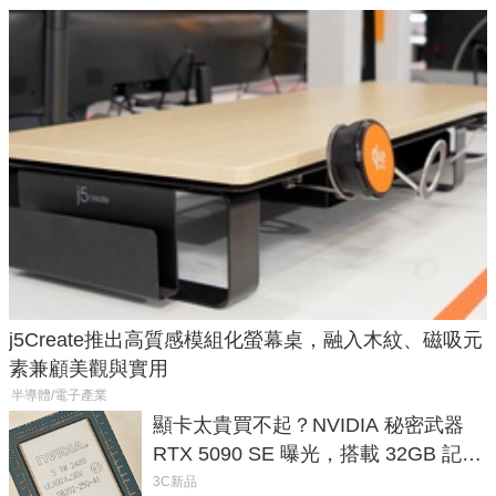
j5Create推出高質感模組化螢幕桌，融入木紋、磁吸元
素兼顧美觀與實用
半導體/電子產業
顯卡太貴買不起？NVIDIA 秘密武器
RTX 5090 SE 曝光，搭載 32GB 記憶
體
3C新品