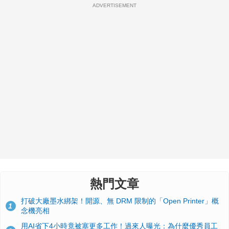
ADVERTISEMENT
熱門文章
打破大廠墨水綁架！開源、無 DRM 限制的「Open Printer」概
1
念機亮相
用AI省下4小時竟被塞更多工作！過來人曝光：為什麼優秀員工