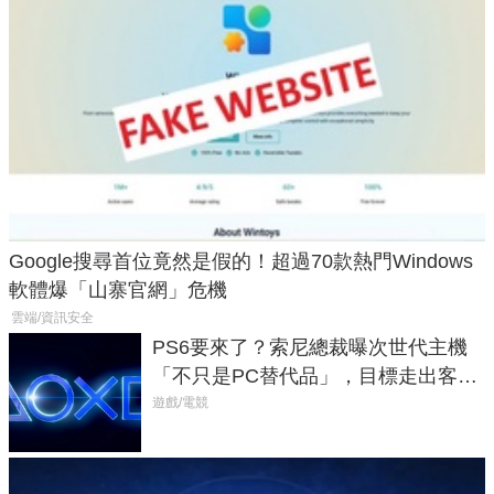
Google搜尋首位竟然是假的！超過70款熱門Windows
軟體爆「山寨官網」危機
雲端/資訊安全
PS6要來了？索尼總裁曝次世代主機
「不只是PC替代品」，目標走出客
廳、進軍電競桌面
遊戲/電競