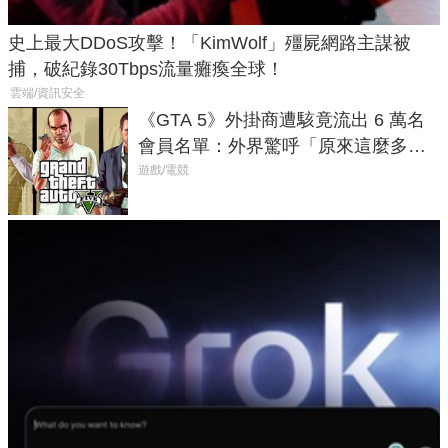
史上最大DDoS攻擊！「KimWolf」殭屍網路主謀被
捕，破紀錄30Tbps流量癱瘓全球！
雲端/資訊安全
《GTA 5》外掛商遭駭竟流出 6 萬名
會員名單：外界驚呼「原來這麼多人
在開掛！」
遊戲/電競