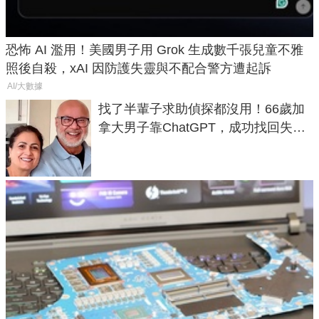
恐怖 AI 濫用！美國男子用 Grok 生成數千張兒童不雅
照後自殺，xAI 因防護失靈與不配合警方遭起訴
AI/大數據
找了半輩子求助偵探都沒用！66歲加
拿大男子靠ChatGPT，成功找回失散
50年家人