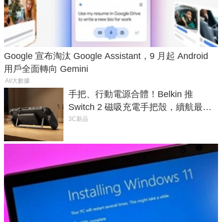
Google 宣布淘汰 Google Assistant，9 月起 Android
用戶全面轉向 Gemini
AI/大數據
手把、行動電源合體！Belkin 推
Switch 2 磁吸充電手把殼，續航最高
延長 1.5 倍
3C新品