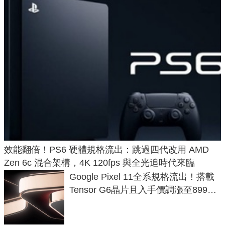
效能翻倍！PS6 硬體規格流出：跳過四代改用 AMD
Zen 6c 混合架構，4K 120fps 與全光追時代來臨
Google Pixel 11全系規格流出！搭載
Tensor G6晶片且入手價調漲至899美
元