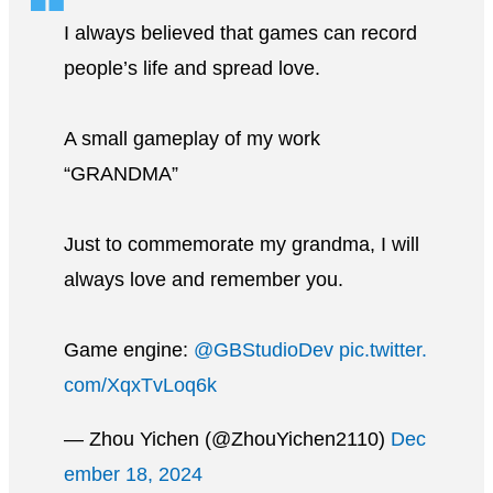
I always believed that games can record
people’s life and spread love.
A small gameplay of my work
“GRANDMA”
Just to commemorate my grandma, I will
always love and remember you.
Game engine:
@GBStudioDev
pic.twitter.
com/XqxTvLoq6k
— Zhou Yichen (@ZhouYichen2110)
Dec
ember 18, 2024