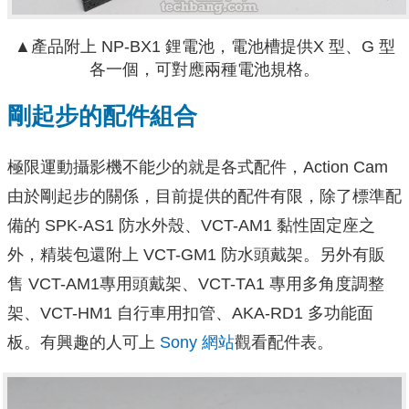
▲產品附上 NP-BX1 鋰電池，電池槽提供X 型、G 型
各一個，可對應兩種電池規格。
剛起步的配件組合
極限運動攝影機不能少的就是各式配件，Action Cam
由於剛起步的關係，目前提供的配件有限，除了標準配
備的
SPK-AS1
防水外殼、VCT-AM1 黏性固定座之
外，精裝包還附上 VCT-GM1 防水頭戴架。另外有販
售 VCT-AM1專用頭戴架、VCT-TA1 專用多角度調整
架、VCT-HM1 自行車用扣管、AKA-RD1 多功能面
板。有興趣的人可上
Sony 網站
觀看配件表。