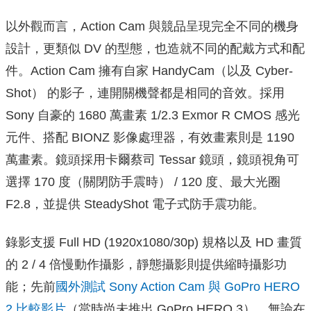
以外觀而言，Action Cam 與競品呈現完全不同的機身
設計，更類似 DV 的型態，也造就不同的配戴方式和配
件。Action Cam 擁有自家 HandyCam（以及 Cyber-
Shot） 的影子，連開關機聲都是相同的音效。採用
Sony 自豪的
1680 萬畫素 1/2.3 Exmor R CMOS 感光
元件、搭配
BIONZ 影像處理器
，有效畫素則是
1190
萬畫素。鏡頭採用
卡爾蔡司 Tessar 鏡頭，鏡頭視角可
選擇
170 度（關閉防手震時） / 120 度、最大光圈
F2.8，並提供
SteadyShot
電子式防手震功能。
錄影支援
Full HD (1920x1080/30p)
規格以及 HD 畫質
的 2 / 4 倍慢動作攝影，靜態攝影則提供縮時攝影功
能；
先前
國外測試 Sony Action Cam 與 GoPro HERO
2 比較影片
（當時尚未推出 GoPro HERO 3）
，無論在