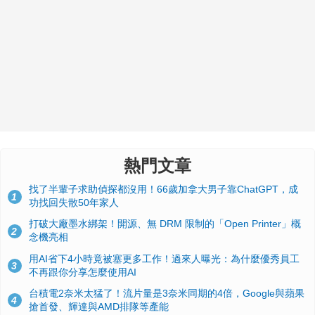
熱門文章
找了半輩子求助偵探都沒用！66歲加拿大男子靠ChatGPT，成
1
功找回失散50年家人
打破大廠墨水綁架！開源、無 DRM 限制的「Open Printer」概
2
念機亮相
用AI省下4小時竟被塞更多工作！過來人曝光：為什麼優秀員工
3
不再跟你分享怎麼使用AI
台積電2奈米太猛了！流片量是3奈米同期的4倍，Google與蘋果
4
搶首發、輝達與AMD排隊等產能