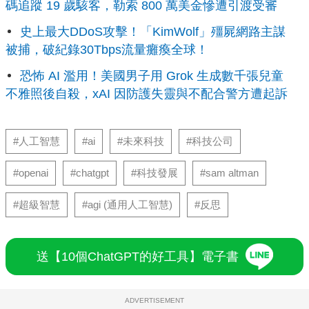
碼追蹤 19 歲駭客，勒索 800 萬美金慘遭引渡受審
史上最大DDoS攻擊！「KimWolf」殭屍網路主謀
被捕，破紀錄30Tbps流量癱瘓全球！
恐怖 AI 濫用！美國男子用 Grok 生成數千張兒童
不雅照後自殺，xAI 因防護失靈與不配合警方遭起訴
#人工智慧
#ai
#未來科技
#科技公司
#openai
#chatgpt
#科技發展
#sam altman
#超級智慧
#agi (通用人工智慧)
#反思
送【10個ChatGPT的好工具】電子書
ADVERTISEMENT