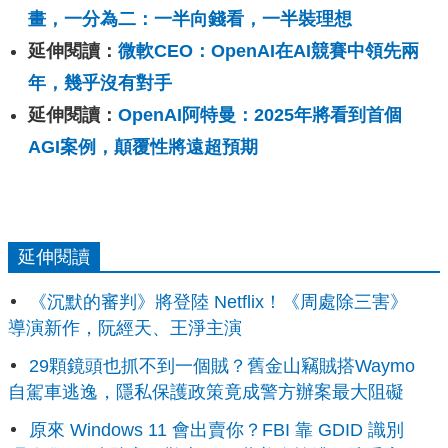
畫，一分為二：一半向錢看，一半裝理想
延伸閱讀：
微軟CEO：OpenAI在AI競賽中領先兩
年，幾乎沒有對手
延伸閱讀：
OpenAI阿特曼：2025年將看到首個
AGI案例，顛覆性將遠超預期
延伸閱讀
《沉默的審判》將登陸 Netflix！《周處除三害》
導演新作，阮經天、王淨主演
29顆鏡頭也抓不到一個賊？舊金山竊賊搭Waymo
自駕車逃逸，隱私保護政策竟成警方辦案最大阻礙
原來 Windows 11 會出賣你？FBI 靠 GDID 識別