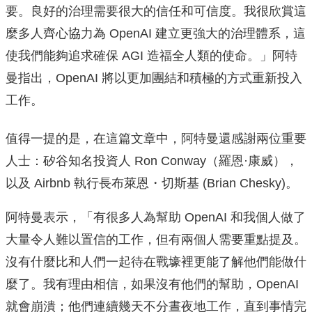
要。良好的治理需要很大的信任和可信度。我很欣賞這
麼多人齊心協力為 OpenAI 建立更強大的治理體系，這
使我們能夠追求確保 AGI 造福全人類的使命。」阿特
曼指出，OpenAI 將以更加團結和積極的方式重新投入
工作。
值得一提的是，在這篇文章中，阿特曼還感謝兩位重要
人士：矽谷知名投資人 Ron Conway（羅恩·康威），
以及 Airbnb 執行長布萊恩・切斯基 (Brian Chesky)。
阿特曼表示，「有很多人為幫助 OpenAI 和我個人做了
大量令人難以置信的工作，但有兩個人需要重點提及。
沒有什麼比和人們一起待在戰壕裡更能了解他們能做什
麼了。我有理由相信，如果沒有他們的幫助，OpenAI
就會崩潰；他們連續幾天不分晝夜地工作，直到事情完