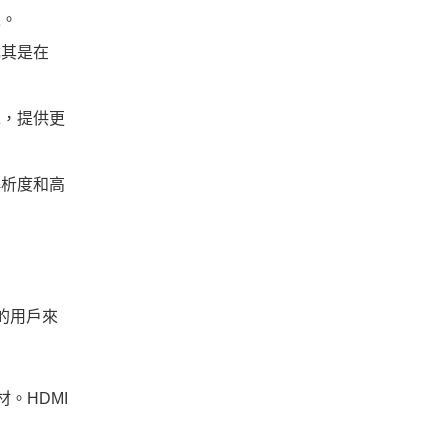
像。
尤其是在
求，提供更
解析度和高
置的用戶來
材。HDMI