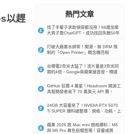
熱門文章
ps以趕
找了半輩子求助偵探都沒用！66歲加拿
1
大男子靠ChatGPT，成功找回失散50年
家人
打破大廠墨水綁架！開源、無 DRM 限
2
制的「Open Printer」概念機亮相
台積電2奈米太猛了！流片量是3奈米同
3
期的4倍，Google與蘋果搶首發、輝達
與AMD排隊等產能
GitHub 狂攬 4 萬星！Headroom 開源工
4
具幫開發者省下 70 萬美元 API 費，
Token 消耗暴降 92%
24GB 大容量來了！NVIDIA RTX 5070
5
Ti SUPER 爆料總整理：規格、功耗、上
市時間
蘋果 2026 款 Mac mini 規格爆料：M6
6
與 M5 Pro 異色搭檔登場！容量或將