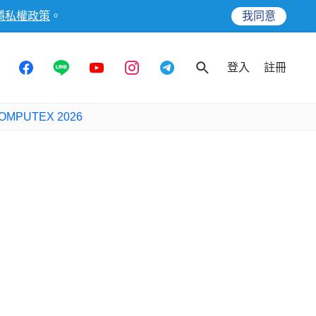
隱私權政策
。
我同意
登入
註冊
OMPUTEX 2026