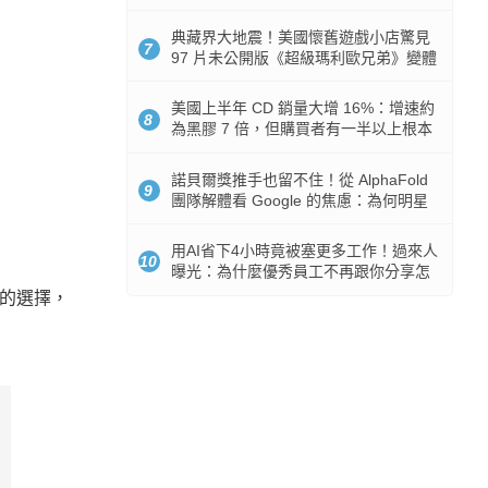
512GB 起跳
典藏界大地震！美國懷舊遊戲小店驚見
7
97 片未公開版《超級瑪利歐兄弟》變體
任天堂卡帶
美國上半年 CD 銷量大增 16%：增速約
8
為黑膠 7 倍，但購買者有一半以上根本
沒有播放器
諾貝爾獎推手也留不住！從 AlphaFold
9
團隊解體看 Google 的焦慮：為何明星
實驗室要為 Gemini 讓路？
用AI省下4小時竟被塞更多工作！過來人
10
曝光：為什麼優秀員工不再跟你分享怎
麼使用AI
質的選擇，