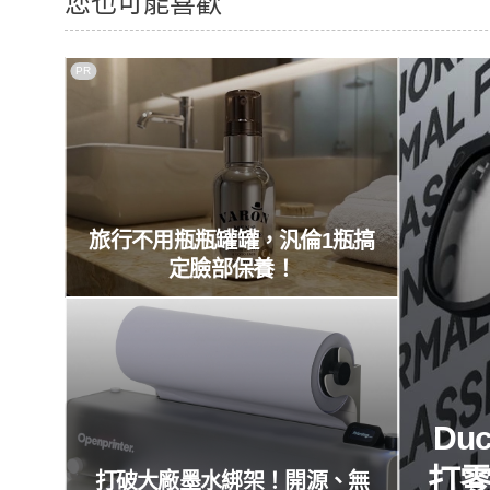
您也可能喜歡
PR
旅行不用瓶瓶罐罐，汎倫1瓶搞
定臉部保養！
Du
打
打破大廠墨水綁架！開源、無