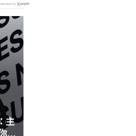
mended by
鏡：主
你的