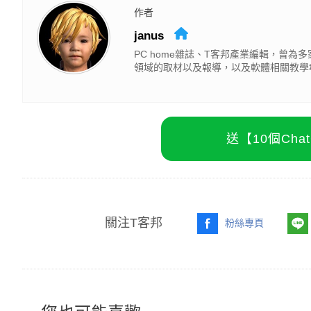
作者
janus
PC home雜誌、T客邦產業編輯，曾
領域的取材以及報導，以及軟體相關教學
送【10個Ch
關注T客邦
粉絲專頁