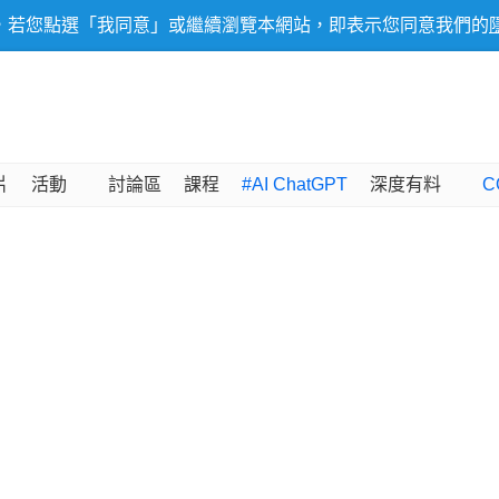
，若您點選「我同意」或繼續瀏覽本網站，即表示您同意我們的
片
活動
討論區
課程
#AI ChatGPT
深度有料
C