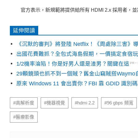
官方表示，新規範將提供給所有 HDMI 2.x 採用者，
延伸閱讀
《沉默的審判》將登陸 Netflix！《周處除三害
出國花費難抓？全包式海島假期，一價搞定食宿
1/2機率淪陷！你是好男人還是渣男？關鍵在這
PR
29顆鏡頭也抓不到一個賊？舊金山竊賊搭Waym
原來 Windows 11 會出賣你？FBI 靠 GDID 
#高解析度
#機器視覺
#hdmi 2.2
#96 gbps 頻寬
#醫療影像