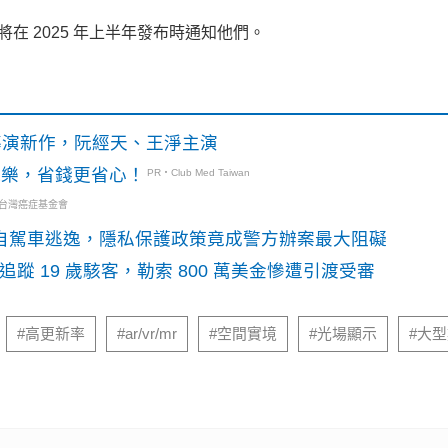
並將在 2025 年上半年發布時通知他們。
》導演新作，阮經天、王淨主演
玩樂，省錢更省心！
PR・Club Med Taiwan
・台灣癌症基金會
o自駕車逃逸，隱私保護政策竟成警方辦案最大阻礙
識別碼追蹤 19 歲駭客，勒索 800 萬美金慘遭引渡受審
#高更新率
#ar/vr/mr
#空間實境
#光場顯示
#大