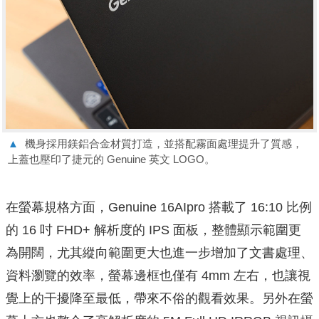
▲
機身採用鎂鋁合金材質打造，並搭配霧面處理提升了質感，
上蓋也壓印了捷元的 Genuine 英文 LOGO。
在螢幕規格方面，Genuine 16AIpro 搭載了 16:10 比例
的 16 吋 FHD+ 解析度的 IPS 面板，整體顯示範圍更
為開闊，尤其縱向範圍更大也進一步增加了文書處理、
資料瀏覽的效率，螢幕邊框也僅有 4mm 左右，也讓視
覺上的干擾降至最低，帶來不俗的觀看效果。另外在螢